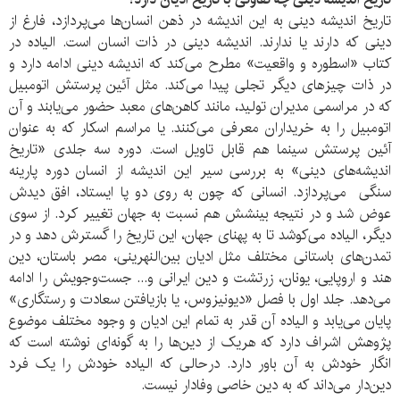
تاریخ اندیشه دینی به این اندیشه در ذهن انسان‌ها می‌پردازد، فارغ از
دینی که دارند یا ندارند. اندیشه دینی در ذات انسان است. الیاده در
کتاب «اسطوره و واقعیت» مطرح می‌کند که اندیشه دینی ادامه دارد و
در ذات چیزهای دیگر تجلی پیدا می‌کند. مثل آئین پرستش اتومبیل
که در مراسمی مدیران تولید، مانند کاهن‌های معبد حضور می‌یابند و آن
اتومبیل را به خریداران معرفی می‌کنند. یا مراسم اسکار که به عنوان
آئین پرستش سینما هم قابل تاویل است. دوره سه جلدی «تاریخ
اندیشه‌های دینی» به بررسی سیر این اندیشه از انسان دوره پارینه
سنگی می‌پردازد. انسانی که چون به روی دو پا ایستاد، افق دیدش
عوض شد و در نتیجه بینشش هم نسبت به جهان تغییر کرد. از سوی
دیگر، الیاده می‌کوشد تا به پهنای جهان، این تاریخ را گسترش دهد و در
تمدن‌های باستانی مختلف مثل ادیان بین‌النهرینی، مصر باستان، دین
هند و اروپایی، یونان، زرتشت و دین ایرانی و... جست‌وجویش را ادامه
می‌دهد. جلد اول با فصل «دیونیزوس، یا بازیافتن سعادت و رستگاری»
پایان می‌یابد و الیاده آن قدر به تمام این ادیان و وجوه مختلف موضوع
پژوهش اشراف دارد که هریک از دین‌ها را به گونه‌ای نوشته است که
انگار خودش به آن باور دارد. درحالی که الیاده خودش را یک فرد
دین‌دار می‌داند که به دین خاصی وفادار نیست.