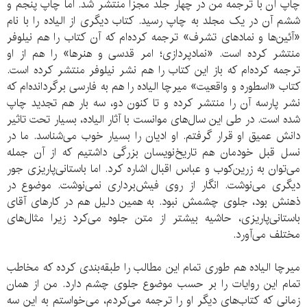
چاپ آن با ترجمه من در چهار جلد مجزا منتشر شد. اما چاپ پنجم و
ششم آن در یک مجلد به چاپ رسید. کتاب دیگری از الیاده را با نام
«آئین‌ها و نماد‌های تشرف» ترجمه کرده‌ام که آن کتاب را هم نیلوفر
منتشر کرده است. «نماد‌پردازی؛ امر قدسی و هنرها» را هم از او
ترجمه کرده‌ام که باز این کتاب را هم نشر نیلوفر منتشر کرده است.
کتاب «اسطوره و واقعیت» میرچا الیاده را هم به فارسی برگردانده‌ام که
نشر پارسه آن را منتشر کرده و تا کنون دو، سه بار هم تجدید چاپ
شده است. در طی این‌ سال‌های موانست با آثار الیاده، بسیار تحت تاثیر
دانش عمیق او قرار گرفتم. او ادیان را بسیار خوب می‌شناسد. ما در
نسل قبل خودمان هم تاریخ‌نویسان بزرگی داشتیم که از آن جمله
می‌توان به زرین‌کوب و عباس اقبال اشاره کرد. اما باستانی‌پاریزی جور
دیگری می‌نوشت. انگار از روی فیش‌برداری نمی‌نوشت. موضوع در
ذهنش بود، جلوی چشمش نبود. به همین دلیل هم در کارهای آقای
باستانی‌پاریزی، حاشیه بیشتر از متن جلوه می‌کرد زیرا مثال‌های
مختلف می‌آورد.
میرچا الیاده هم طوری تمام این مطالب را طبقه‌بندی کرده که مخاطب
تمام این روایات را بر حسب موضوع جلوی چشم دارد. من از همان
زمانی که کتاب‌های دیگر او را ترجمه می‌کردم، می‌خواستم به این سه