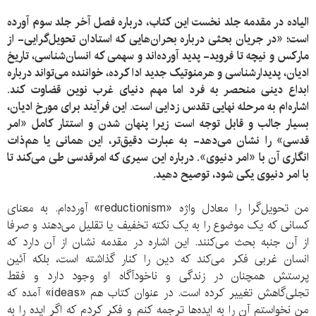
الیاده در مقدمه جلد نخست این کتاب، درباره فصل آخر جلد سوم آورده
است؛ «در جریان بحثی درباره بحران‌هایی که استادان تحویل‌گرایی- از
مارکس و نیچه تا فروید- پدید آورده‌اند و سهمی که انسان‌شناسی، تاریخ
ادیان، پدیدارشناسی و هرمنوتیک جدید ادا کرده، خواننده می‌تواند درباره
ابداع دینی منحصر به فرد اما مهم دنیای غرب نوین قضاوت کند.
اشاره‌ام به مرحله نهایی تقدس زدایی است. این فرآیند برای مورخ ادیان،
بسیار جالب و قابل توجه است زیرا پنهان شدن و استتار کامل «امر
قدسی» را نشان می‌دهد- به عبارت دقیق‌تر، این همانی یا هم‌ذات
انگاری آن با «امر دنیوی». درباره این سیری که امرقدسی طی می‌کند تا
با امر دنیوی یکی شود، توصیح دهید.
من تحویل‌گرا را معادل واژه «reductionism» آورده‌ام. به معنای
کسانی که یک موضوع را به یک نکته تخفیف یا تقلیل می‌دهند و صرفا
از آن جنبه بحث می‌کنند. این اشاره در مقدمه نشان از آن دارد که
انسان غربی فکر می‌کند که دین را کنار گذاشته است، بلکه آئین
پرستش همچنان در زندگی و ناخودآگاه او وجود دارد و فقط
تجلی‌گاهش تغییر کرده است. در عنوان کتاب هم «ideas» آمده که
من نخواستم آن را به ایده‌ها ترجمه کنم و فکر کردم که اگر ایده را به