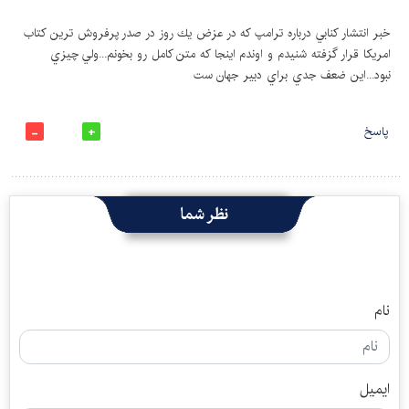
خبر انتشار كنابي درباره ترامپ كه در عزض يك روز در صدر پرفروش ترين كتاب
امريكا قرار گزفته شنيدم و اوندم اينجا كه متن كامل رو بخونم...ولي چيزي
نبود...اين ضعف جدي براي دبير جهان ست
پاسخ
نظر شما
نام
ایمیل