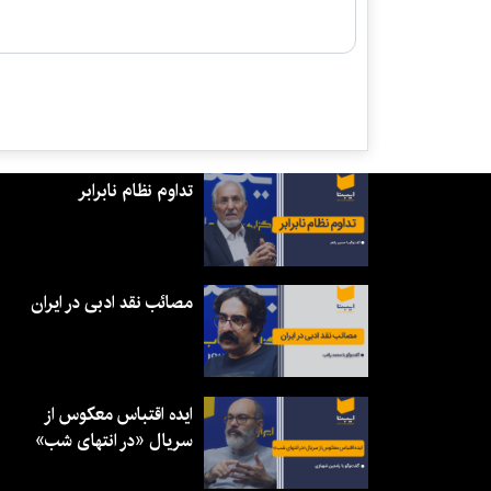
تداوم نظام نابرابر
مصائب نقد ادبی در ایران
ایده اقتباس معکوس از
سریال «در انتهای شب»