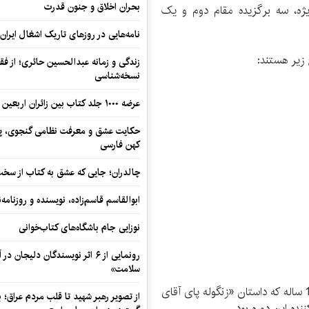
بحران اخلاق و جنون قدرت
ژه، سه برگزیده مقام دوم و یک
نامه‌هایی در روزهای تاریک اشغال ایران
زیر هستند:
زندگی و زمانه عبدالحسین حائری؛ از فقهِ
نسخه‌شناسی
عرضه ۱۰۰۰ جلد کتاب بین زائران اربعین در مرزهای کرمانشاه
حکایت عشق و معرفت نظامی گنجوی، پیو
کهن فارسی
چالدران؛ جایی که عشق به کتاب از سخت‌ت
ابوالقاسم قاسم‌زاده، نویسنده و روزنا
نوزایی جام باشگاه‌های کتاب‌خوانی
رونمایی از ۶ اثر نویسندگان دلیجان
سلامت»
همچنین در این دوره از امیرحسن ابراهیمی، نوجوان 14 ساله که داستان «زنگوله‌ پای آقای
از تصویر رهبر شهید تا قلب مردم عراق؛
ده این دوره بود.