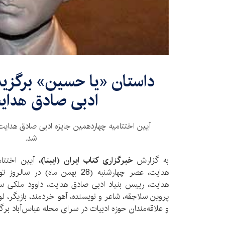
داستان «یا حسین» برگزی
ادبی صادق هدای
آیین اختتامیه چهاردهمین جایزه ادبی صادق هدایت بر
شد.
به گزارش
خبرگزاری کتاب ایران (ایبنا)،
آیین اختتام
هدایت، عصر چهارشنبه (28 بهمن ماه)
هدایت، رییس بنیاد ادبی صادق هدایت، داوود ملکی سید
پروین سلاجقه، شاعر و نویسنده، آهو خردمند، بازیگر، ل
و علاقه‌مندان حوزه ادبیات در سرای محله عباس‌آباد برگز