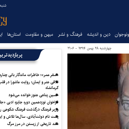
شنبه ۱۷ مرداد ۵
نوجوان
دین و اندیشه
فرهنگ و نشر
میهن و مقاومت
استان‌ها
ای
چهارشنبه ۲۸ بهمن ۱۳۹۴ - ۲۱:۰۶
پربازدیدتری
«سفرِ عمر»؛ خاطرات ماندگار بانی چناره
تلاقی هنر و ایمان؛ روایت عاشورا در قلب
کرمانشاه
حسین پناهی هنوز خوانده می‌شود
فراخوان نوزدهمین دوره جایزه ادبی «ج
وزیر فرهنگ درگذشت فرهنگ شکوهی را
پشت نام دولت‌آبادی، سال‌ها تلاش و ا
سند تاریخی از زیستن در مرز مرگ