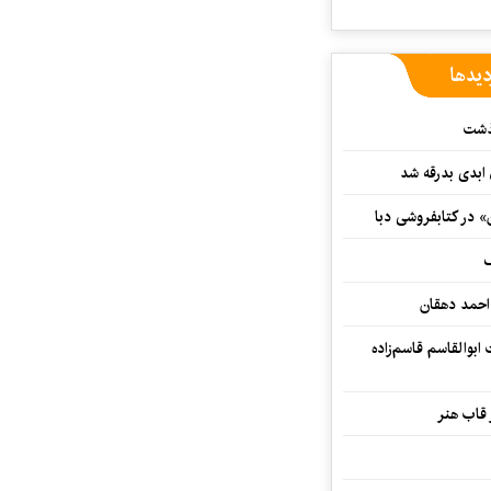
دیدها
گذشت
 ابدی بدرقه شد
» در کتابفروشی دبا
ف
احمد دهقان
بوالقاسم قاسم‌زاده
 قاب هنر