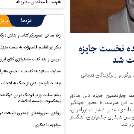
هم‌صدا با مجاهدان مشروطه
تازه‌ها
پرباز
ژیلا هدائی، تصویرگر کتاب و نقاش در
ده نخست جایزه
پیکر ابوالقاسم قاسم‌زاده به سمت منزل
ت شد
بررسی و نقد کتاب «استراتژی کلان ایران
عمارت مسعودیه؛ کتابخانه انجمن معار
گزار و از برگزیدگان قدردانی
چند خاطره خواندنی از جنگ به انتخاب 
یه چهاردهمین جایزه ادبی صادق
پیام تسلیت وزیر فرهنگ در پی درگذشت ا
پیشکسوت موسسه اطلاعات
 در سالروز تولد این هنرمند، با حضور جهانگیر
آبادی، مدیر انتشارات برزآفرین،
روایتی میان‌رشته‌ای از بحران طبیعت در
وریس هایکازی چکناواریان، آهنگساز
ار شد.
مواجهه با دیگری