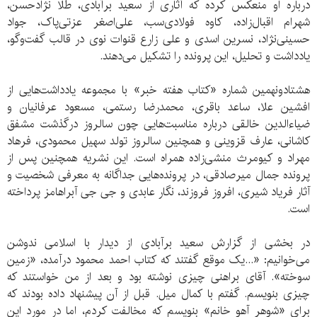
درباره او منعکس کرده که آثاری از سعید برآبادی، طلا نژاد‌حسن،
شهرام اقبال‌زاده، کاوه فولادی‌سب، علی‌اصغر عزتی‌پاک، جواد
حسینی‌نژاد، نسرین اسدی و علی زارع قنوات نوی در قالب گفت‌وگو،
یادداشت و تحلیل، این پرونده را تشکیل می‌دهند.
هشتاد‌و‌نهمین شماره «کتاب هفته خبر» با مجموعه یادداشت‌هایی از
افشین علا، ساعد باقری، محمدرضا رستمی، مسعود عرفانیان و
ضیاءالدین خالقی درباره مناسبت‌هایی چون سالروز درگذشت مشفق
کاشانی، عارف قزوینی و همچنین سالروز تولد سهیل محمودی، فرهاد
مهراد و کیومرث منشی‌زاده همراه است. این نشریه همچنین پس از
پرونده جمال میرصادقی، در پرونده‌هایی جداگانه به معرفی شخصیت و
آثار فریاد شیری، افروز فروزند، نگار عابدی و جی جی آبراهامز پرداخته
است.
در بخشی از گزارش سعید برآبادی از دیدار با اسلامی ندوشن
می‌خوانیم: «...یک موقع گفتند که کتاب احمد محمود درآمده، «زمین
سوخته». آقای براهنی چیزی نوشته بود و بعد از من خواستند که
چیزی بنویسم. گفتم با کمال میل. قبل از آن پیشنهاد داده بودند که
برای «شوهر آهو خانم» بنویسم که مخالفت کردم، اما در مورد این