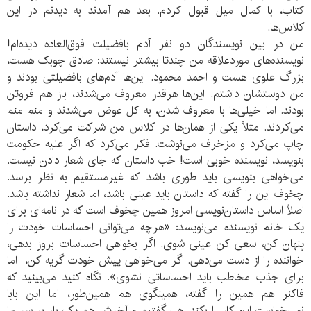
کتاب، با کمال میل قبول کردم. بعد هم آمدند به دیدنم در این
کلاس‌ها.
من در بین نویسندگان دو نفر آدم بافضیلت فوق‌العاده دیده‌ام!
نویسنده‌های موردعلاقه من چندتا بیشتر نیستند: صادق چوبک هست،
بزرگ علوی هست و احمد محمود. این‌ها آدم‌های بافضیلتی بودند و
من دوستشان داشتم. این‌ها هرقدر معروف می‌شدند، باز هم فروتن
بودند. اما خیلی‌ها با معروف شدن، به کل عوض می‌شدند و منم منم
می‌کردند. مثلاً یکی از همان‌ها در کلاس من شرکت می‌کرد، داستان
چاپ می‌کرد و مزخرف می‌نوشت. فکر می‌کرد که اگر علیه حکومت
بنویسد، نویسنده خوبی است! خب داستان که جای شعار دادن نیست.
می‌خواهی بنویسی باید طوری باشد که غیرمستقیم به نظر برسد.
چخوف این را گفته که داستان باید عینی باشد، اما شعار نداشته باشد.
اصلاً اساس داستان‌نویسی امروز همین چخوف است که در نامه‌ای برای
یک خانم نویسنده می‌نویسد: «هرچه می‌توانی احساسات خودت را
پنهان کن، سعی کن عینی شوی. اگر بخواهی احساسات بروز بدهی،
خواننده را از دست می‌دهی. اگر می‌خواهی پیش خودت گریه کن، اما
برای جذب مخاطب باید احساساتی نشوی». نگاه کنید می‌بینید که
فاکنر هم همین را گفته، همینگوی هم همین‌طور، اما این بابا
نمی‌خواست این کار را بکند. هی گفتیم و آخرش هم یک بار بر سر ما