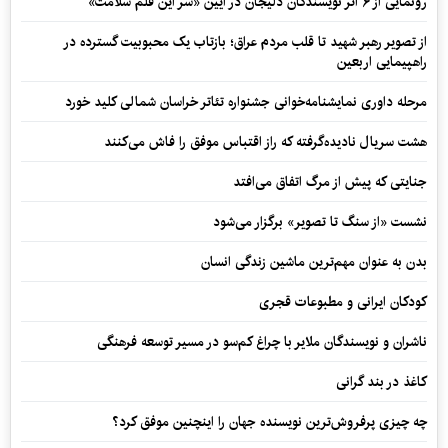
رونمایی از ۶ اثر نویسندگان دلیجان در آیین «سر این قلم سلامت»
از تصویر رهبر شهید تا قلب مردم عراق؛ بازتاب یک محبوبیت گسترده در
راهپیمایی اربعین
مرحله داوری نمایشنامه‌خوانی جشنواره تئاتر خراسان شمالی کلید خورد
هشت سریال نادیده‌گرفته که راز اقتباس موفق را فاش می‌کنند
جنایتی که پیش از مرگ اتفاق می‌افتد
نشست «از سنگ تا تصویر» برگزار می‌شود
بدن به عنوان مهم‌ترین ماشین زندگی انسان
کودکان ایرانی و مطبوعات قجری
ناشران و نویسندگان ملایر با چراغ کم‌سو در مسیر توسعه فرهنگی
کاغذ در بند گرانی
چه چیزی پرفروش‌ترین نویسنده جهان را اینچنین موفق کرد؟