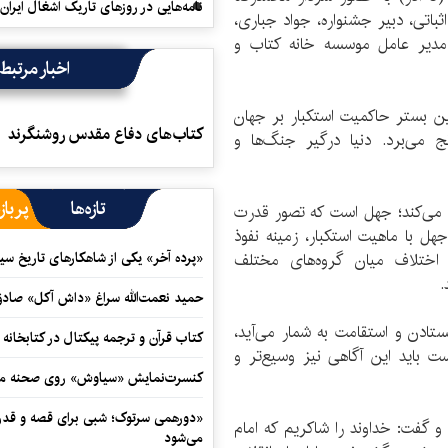
نامه‌هایی در روزهای تاریک اشغال ایران
اتی، دبیر جشنواره، جواد جباری،
 مدیر عامل موسسه خانه کتاب و
اخبار مرتبط
رین بستر حاکمیت استکبار بر جهان
کتاب‌های دفاع مقدس روشنگرند
ج می‌برد. دنیا درگیر جنگ‌ها و
تازه‌ها
پرباز
م می‌کند؛ جهل است که تصور قدرت
هل با ماهیت استکبار، زمینه نفوذ
اختلاف میان گروه‌های مختلف
«پرده آخر» یکی از شاهکارهای تاریخ سی
.
حمید نعمت‌‏الله سراغ «داش آکل» صاد
ستادن و استقامت به شمار می‌آید،
کتاب قرآن و ترجمه پیکتال در کتابخان
ت باید این آگاهی نیز وسیع‌تر و
کنسرت‌نمایش «سیاوش» روی صحنه می
«دورهمی سرتوک؛ شبی برای قصه و قدردان
 گفت: خداوند را شاکریم که امام
می‌شود