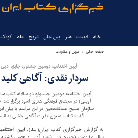
خانه
ادبیات
هنر
بین‌الملل
تاریخ‌
علم
کودک‌و
صفحه اصلی
میهن و مقاومت
آیین اختتامیه دومین جشنواره جایزه ادبی ش
سردار نقدی: آگاهی کلی
آیین اختتامیه دومین جشنواره دو سالانه کتاب سا
آوینی) در مجتمع فرهنگی هنری اسوه برگزار شد.
سازمان بسیج مستضعفین در این مراسم با بیان این
گفت: کتاب، ستون فقرات آگاهی‌بخشی به انسا
به گزارش خبرگزاری کتاب ایران(ایبنا)، آیین اختتامی