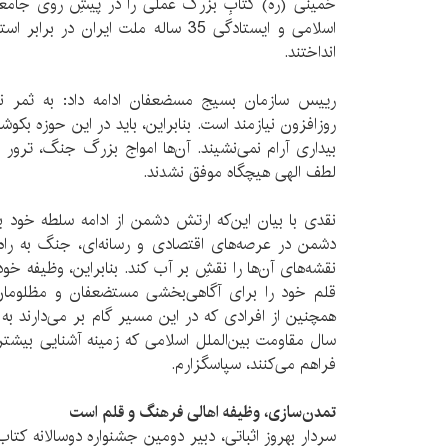
خمینی (ره) کتابِ بزرگ‌ عملی را در پیشِ روی جامعه
اسلامی و ایستادگی 35 ساله ملت ایران در 
انداختند.
رییس سازمان بسیج مسضعفان ادامه داد: به ثمر نش
روزافزون نیازمند است. بنابراین، باید در این حوزه بکو
بیداری آرام نمی‌نشیند. آن‌ها امواج بزرگ جنگ، ترور و آ
لطف الهی هیچگاه موفق نشدند.
نقدی با بیان این‌که ارتش‌ دشمن از ادامه سلطه خود
دشمن در عرصه‌های اقتصادی و رسانه‌ای، جنگ به راه ا
نقشه‌های آن‌ها را نقشِ بر آب کند. بنابراین، وظیفه خو
قلم خود را برای آگاهی‌بخشی مستضعفان و مظلومان
همچنین از افرادی که در این مسیر گام بر می‌دارند به‌
سال مقاومت بین‌الملل اسلامی که زمینه آشنایی بیشتر م
فراهم می‌کنند، سپاسگزارم.
تمدن‌سازی، وظیفه اهالی فرهنگ و قلم است
سردار بهروز اثباتی، دبیر دومین جشنواره دوسالانه کتا