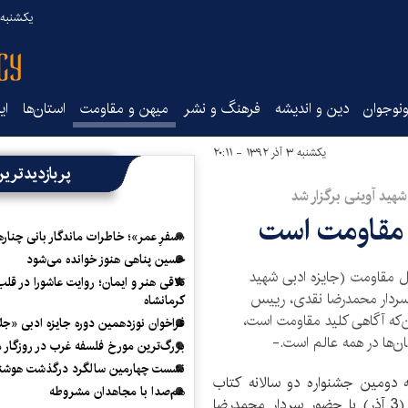
یکشنبه ۱۸ مرداد ۰۵
نوجوان
دین و اندیشه
فرهنگ و نشر
میهن و مقاومت
استان‌ها
ای
یکشنبه ۳ آذر ۱۳۹۲ - ۲۰:۱۱
پربازدیدتری
هید آوینی برگزار شد
د مقاومت است
«سفرِ عمر»؛ خاطرات ماندگار بانی چناره
حسین پناهی هنوز خوانده می‌شود
ل مقاومت (جایزه ادبی شهید
تلاقی هنر و ایمان؛ روایت عاشورا در قلب
 سردار محمدرضا نقدی، رییس
کرمانشاه
‌که آگاهی کلید مقاومت است،
فراخوان نوزدهمین دوره جایزه ادبی «ج
ن‌ها در همه عالم است.-
بزرگ‌ترین مورخ فلسفه غرب در روزگار م
نشست چهارمین سالگرد درگذشت هوشنگ
ه دومین جشنواره دو سالانه کتاب
هم‌صدا با مجاهدان مشروطه
سال مقاومت (جایزه ادبی شهید آوینی) عصر یکشنبه (3 آذر) با حضور سردار محمدرضا