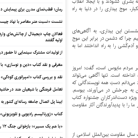
 بشری گشودند و با ایجاد انقلاب
برابر استکبار، موج بیداری را در دنیا به راه
رمان؛ قطب‌نمای مدرن برای پیمایش در
نشست «نسبت هنر معاصر با نهاد چیست؟
ستن این بیداری، به آگاهی‌های
فعالان چاپ دیجیتال از چالش‌های واردا
شیم چرا که دشمن در برابر این موج
اولیه گفتند
دم‌کُشی را به راه انداختند اما به
از تولیدات مشترک سینمایی تا حضور در 
معرفی و نقد کتاب «دین و نوسازی» ب
 بر مردم مایوس است، گفت: امروز
نداخته است. تنها آگاهی می‌تواند
نقد و بررسی کتاب «امپراتوری کودکی»
د می‌دانم دستِ همه نویسندگانی که
 به چرخش در می‌آورند، ببوسم.
تعامل فرهنگی با شیعیان هند در حاشی
 ویژه دست‌اندرکاران جشنواره کتاب
ایبنا پل اتصال جامعه رسانه‌ای کشور به
ا را با پدیدآورندگان آثار مقاومت
کتاب «ژورنالیسم رادیویی و تلویزیونی» ب
«با هم یک مسیر»؛ بازخوانی جنگ ۱۲ روزه در قاب یک رمان کوتاه
ب سال مقاومت بین‌الملل اسلامی از