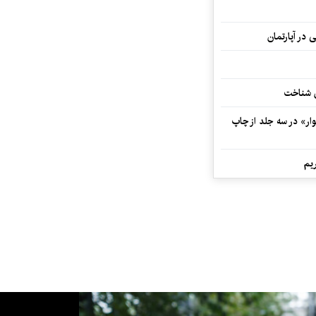
 در آپارتمان
ش شناخت
ار» در سه جلد از چاپ
یم