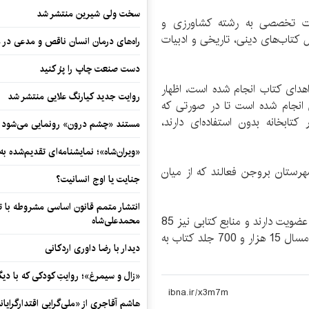
سخت ولی شیرین منتشر شد
ب‌ها به صورت تخصصی به رشته کشاورزی و
ط است و 40 درصد آن شامل کتاب‌های دینی، تاریخی و ادبیات
راه‌های درمان انسان ناقص و مدعی در 
دست صنعت چاپ را پرُ کنید
اهدای کتاب انجام شده است، اظهار
روایت جدید کیارنگ علایی منتشر شد
ن انجام شده است تا در صورتی که
 کتابخانه بدون استفاده‌ای دارند،
مستند «چشم درون» رونمایی می‌شود
«ویران‌شاه»؛ نمایشنامه‌ای تقدیم‌شده به
هرستان بروجن فعالند که از میان
جنایت یا اوج انسانیت؟
انتشار متمم قانون اساسی مشروطه با 
به گفته تاشک، هفت هزار و 500 نفر در این کتابخانه‌ها عضویت دارند و منابع کتابی نیز 85
محمدعلی‌شاه
هزار و 400 جلد است. همچنین در شش ماهه نخست امسال 15 هزار و 700 جلد کتاب به
دیدار با رضا داوری اردکانی
«زال و سیمرغ»؛ روایتِ کودکی که با دیگ
هاشم آقاجری از «ملی‌گرایی اقتدارگرایان