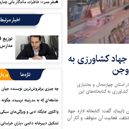
«سفرِ عمر»؛ خاطرات ماندگار بانی چناره
اخبار مرتبط
مدارس 
داره جهاد کشاورزی به
روجن
تازه‌ها
پرباز
ر استان چهارمحال و بختیاری
چه چیزی پرفروش‌ترین نویسنده جهان را
کشاورزی به کتابخانه‌های این
جامعه‌ای که به مدرنیته نرسیده، چگونه 
ایبنا)، گفت: کتابخانه اداره جهاد
واکاوی جایگاه ادبی و ویژگی‌های سبکی
به دلایل مختلف، فعالیت آن متوقف و آثار آن
تشکیل دبیرخانه دائمی «یاران خراسانی