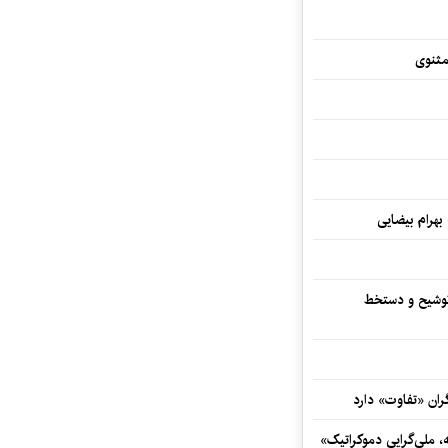
مثنوی
 بهرام بیضایی
توشیح و دستخط
ران «تفاوت» دارد
ه، ملی‌گرایی دموکراتیک»