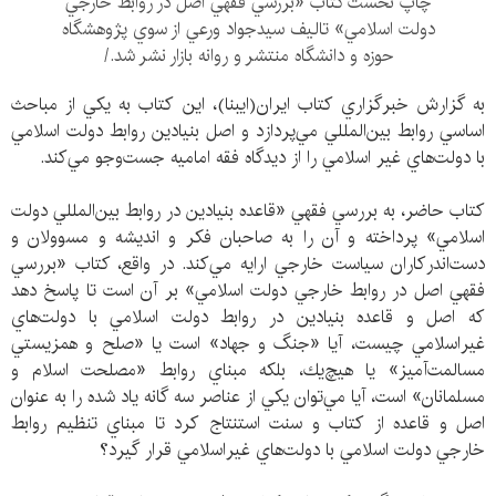
چاپ نخست کتاب «بررسي فقهي اصل در روابط خارجي
دولت اسلامي» تاليف سيدجواد ورعي از سوي پژوهشگاه
حوزه و دانشگاه منتشر و روانه بازار نشر شد./
به گزارش خبرگزاري كتاب ايران(ايبنا)، اين كتاب به يكي از مباحث
اساسي روابط بين‌المللي مي‌پردازد و اصل بنيادين روابط دولت اسلامي
با دولت‌هاي غير اسلامي را از ديدگاه فقه اماميه جست‌وجو مي‌كند.
كتاب حاضر، به بررسي فقهي «قاعده بنيادين در روابط بين‌المللي دولت
اسلامي» پرداخته و آن را به صاحبان فكر و انديشه و مسوولان و
دست‌اندركاران سياست خارجي ارايه مي‌كند. در واقع، کتاب «بررسي
فقهي اصل در روابط خارجي دولت اسلامي» بر آن است تا پاسخ دهد
كه اصل و قاعده بنيادين در روابط دولت اسلامي با دولت‌هاي
غيراسلامي چيست، آيا «جنگ و جهاد» است يا «صلح و همزيستي
مسالمت‌آميز» يا هيچ‌يك، بلكه مبناي روابط «مصلحت اسلام و
مسلمانان» است، آيا مي‌توان يكي از عناصر سه ‌گانه ياد شده را به عنوان
اصل و قاعده از كتاب و سنت استنتاج كرد تا مبناي تنظيم روابط
خارجي دولت اسلامي با دولت‌هاي غيراسلامي قرار گيرد؟