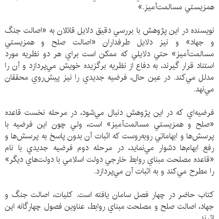
همزيستي مسالمت‌آميز.»
نويسنده در اين پژوهش با بررسي دقيق دلايل قائلان به «اصالت جنگ
و جهاد» و نيز دلايل طرفداران «اصالت صلح و همزيستي
مسالمت‌آميز» حتي دلايلي كه ممكن است براي هر دو نظريه مورد
استناد قرار گيرند، به دفاع از نظريه برگزيده خويش مي‌پردازد و آن را
مدلل مي‌كند. در عين حال، فرضيه جديدي را نيز پيش‌روي محققان
مي‌نهد.
فرضيه‌اي كه در اين پژوهش دنبال مي‌شود، در مرحله نخست قاعده
«صلح و همزيستي مسالمت‌آميز» است، ولي چون اين فرضيه با
پرسش‌ها و ابهاماتي روبه‌روست كه اثبات آن بدون پاسخ به پرسش‌ها و
رفع ابهام‌ها دشوار مي‌نمايد، در مرحله دوم فرضيه جديدي با نام
«قاعده مصلحت مبناي روابط خارجي دولت اسلامي با دولت‌هاي ديگر»
را مطرح مي‌كند و به اثبات آن مي‌پردازد.
كتاب حاضر در چهار فصل سامان يافته است. كليات، اصالت جنگ و
جهاد، اصالت صلح و مصلحت مبناي روابط، عناوين فصول چهارگانه اين
اثرند.