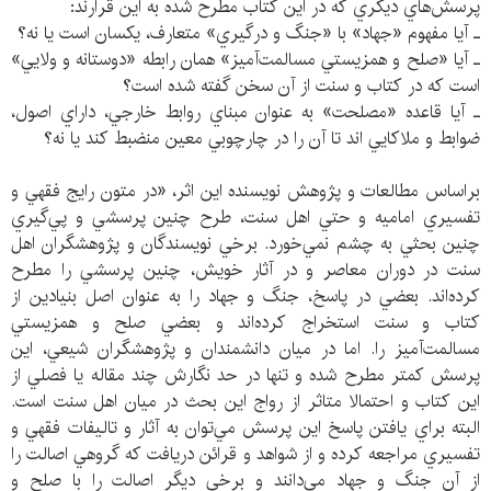
پرسش‌هاي ديگري كه در اين كتاب مطرح شده به اين قرارند:
ـ آيا مفهوم «جهاد» با «جنگ و درگيري» متعارف، يكسان است يا نه؟
ـ آيا «صلح و همزيستي مسالمت‌آميز» همان رابطه «دوستانه و ولايي»
است كه در كتاب و سنت از آن سخن گفته شده است؟
ـ آيا قاعده «مصلحت» به عنوان مبناي روابط خارجي،‌ داراي اصول،
ضوابط و ملاكايي اند تا آن را در چارچوبي معين منضبط كند يا نه؟
براساس مطالعات و پژوهش نويسنده اين اثر، «در متون رايج فقهي و
تفسيري اماميه و حتي اهل سنت، طرح چنين پرسشي و پي‌گيري
چنين بحثي به چشم نمي‌خورد. برخي نويسندگان و پژوهشگران اهل
سنت در دوران معاصر و در آثار خويش، چنين پرسشي را مطرح
كرده‌اند. بعضي در پاسخ، جنگ و جهاد را به عنوان اصل بنيادين از
كتاب و سنت استخراج كرده‌اند و بعضي صلح و همزيستي
مسالمت‌آميز را. اما در ميان دانشمندان و پژوهشگران شيعي، اين
پرسش كمتر مطرح شده و تنها در حد نگارش چند مقاله يا فصلي از
اين كتاب و احتمالا متاثر از رواج اين بحث در ميان اهل سنت است.
البته براي يافتن پاسخ اين پرسش مي‌توان به آثار و تاليفات فقهي و
تفسيري مراجعه كرده و از شواهد و قرائن دريافت كه گروهي اصالت را
از آن جنگ و جهاد مي‌دانند و برخي ديگر اصالت را با صلح و