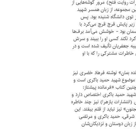
ات روایت فتح) مرور گوشه‌هایی از
ین مجموعه، از زبان همسر شهید
ز توی دانشگاه شنیده بود. پس
ی زیر پایش قرچ قرچ می‌کرد با
مان بود - خوشش می‌آمد برف‌ها
د نکند کسی او را ببیند و سرش
یبه جعفریان تألیف شده است و در
 خاطرات مشترکی را که با او
ده بمان» نوشته فرهاد خضری نیز
با موضوع شهید حمید باکری است و
چنین کتاب «فرمانده پیشتاز:
شهید حمید باکری اختصاص دارد و
انتشارات یازهرا) نیز چند خاطره
ون» نیز نباید از قلم بیفتد. این
ان شرقی، حمید باکری و مرتضی
ز زبان دوستان و نزدیکان‌شان