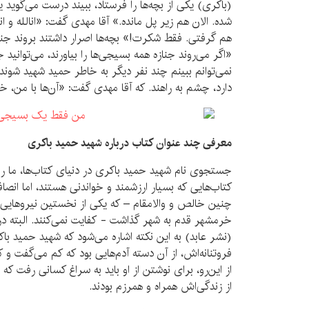
(باکری) یکی از بچه‌ها را فرستاد، ببیند درست می‌گوید ی
شده. الان هم زیر پل مانده.» آقا مهدی گفت: «انالله و 
هم گرفتی. فقط شکرت!» بچه‌ها اصرار داشتند بروند جنازه
«اگر می‌روند جنازه همه بسیجی‌ها را بیاورند، می‌توانید ج
نمی‌توانم ببینم چند نفر دیگر به خاطر حمید شهید شوند.»
دارد، چشم به راهند. که آقا مهدی گفت: «آن‌ها با من، خ
معرفی چند عنوان کتاب درباره شهید حمید باکری
جستجوی نام شهید حمید باکری در دنیای کتاب‌ها، ما را 
کتاب‌هایی که بسیار ارزشمند و خواندنی هستند، اما انصافا
چنین خالص و والامقام – که یکی از نخستین نیروهایی ب
خرمشهر قدم به شهر گذاشت - کفایت نمی‌کنند. البته در
(نشر عابد) به این نکته اشاره می‌شود که شهید حمید ب
فروتنانه‌اش، از آن دسته آدم‌هایی بود که کم می‌گفت و
از این‌رو، برای نوشتن از او باید به سراغ کسانی رفت ک
از زندگی‌اش همراه و همرزم بودند.