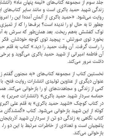
جلد سوم از مجموعه کتاب‌های «نیمه پنهان ماه» (انتشار
زندگی شهید حمید باکری است و مانند سایر کتاب‌های ا
روایت می‌شود. «حمید باکری از آلمان آمده! این را امرو
چطور تا به حال او را ندیده است؟ برف‌ها را که از تمیز
نوک کفشش به‌هم ریخت. بعد همان‌طور که سرش به آس
بخورد توی صورتش - پیچید توی کوچه خودشان. فکر کر
را راست گرفت. آن وقت حمید را دید.» کتاب به قلم حب
آن فاطمه امیرانی از شهید حمید باکری می‌گوید و برخی
داشت مرور می‌کند.
نخستین کتاب از مجموعه کتاب‌های «به مجنون گفتم زن
عنوان دیگری از عناوین تولیدی انتشارات روایت فتح، 
کمی از زندگی و مجاهدت‌های او را بازخوانی می‌کند. هم
حماسه سردار شهید حمید باکری» (انتشارات صریر) به 
در کتاب کوچک «شهید حمید باکری» به قلم علی اکبری (
کوتاه از این شهید بازخوانی می‌شود. کتاب «گمشدگان مجن
کتاب نگاهی به زندگی دو تن از سرداران شهید آذربایج
یاغچیان است و تعدادی از خاطرات مرتبط با این دو را، ا
بازخوانی می‌کند.