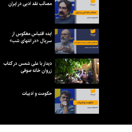
مصائب نقد ادبی در ایران
ایده اقتباس معکوس از
سریال «در انتهای شب»
دیدار با علی شمس در کتاب
زروان خانه صوفی
حکومت و ادبیات