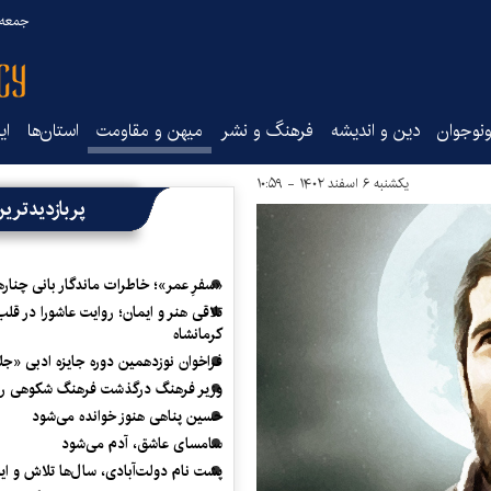
جمعه ۱۶ مرداد ۰۵
نوجوان
دین و اندیشه
فرهنگ و نشر
میهن و مقاومت
استان‌ها
ای
یکشنبه ۶ اسفند ۱۴۰۲ - ۱۰:۵۹
پربازدیدتری
«سفرِ عمر»؛ خاطرات ماندگار بانی چناره
تلاقی هنر و ایمان؛ روایت عاشورا در قلب
کرمانشاه
فراخوان نوزدهمین دوره جایزه ادبی «ج
وزیر فرهنگ درگذشت فرهنگ شکوهی را
حسین پناهی هنوز خوانده می‌شود
سامسای عاشق، آدم می‌شود
پشت نام دولت‌آبادی، سال‌ها تلاش و ا