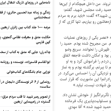
نامه‌هایی در روزهای تاریک اشغال ایران
روند. من داخل هیچکدام از این‌ها
، حمید رفت مجلس شهید، گفتم:
زندگی و زمانه عبدالحسین حائری؛ از فقهِ
 شهید؟» گفت: «باید برم به مردم
نسخه‌شناسی
هاشون رو بیاریم، تنها کاری که از
عرضه ۱۰۰۰ جلد کتاب بین زائران اربعین در مرزهای کرمانشاه
 «عصر یکی از روزهای عملیات
حکایت عشق و معرفت نظامی گنجوی، پیو
کهن فارسی
م. من مجروح شده بودم. حمید را
ز ظهرش را نخوانده. سریع وضو
چالدران؛ جایی که عشق به کتاب از سخت‌ت
بود و امکان داشت فاجعه اتفاق
ن دردم را فراموش کرد و به او
ابوالقاسم قاسم‌زاده، نویسنده و روزنا
ا ببرنم، برگشته بودم و به نماز
نوزایی جام باشگاه‌های کتاب‌خوانی
 نزدیکی آن را احساس می‌کرد. در
درانم! این ماموریت که قرار است
رونمایی از ۶ اثر نویسندگان دلیجان
ق شهادت نیست، نیاید.»
سلامت»
تأثربرانگیز از خودش نشان داد.
از تصویر رهبر شهید تا قلب مردم عراق؛
 و مسئولیت‌پذیری یک فرمانده
گسترده در راهپیمایی اربعین
حمید شهید شده.» آقا مهدی