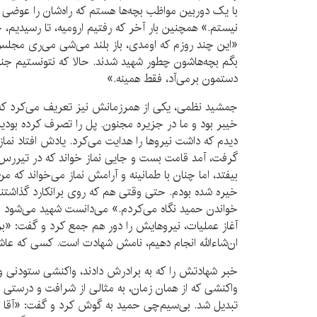
با یک دوربین مواظب بچه‌ها هستم که راه‌شان را عوضی ن
نیستم.» همچنین بار آخر که رفتیم ارومیه، تا رسیدیم
«این چند روزم که اومدی، باز بلند می‌شی می‌ری مجلس
بگم بچه‌هاشون چطور شهید شدند. حالا که نتونستیم جنازه‌
دستمون برمی‌آد، فقط همینه.»
جمشید نظمی، یکی از همرزمانش نیز تعریف می‌کرد که
خیبر بود و ما در جزیره مجنون. پل را تصرف کرده بودی
دیدم که داشت نیروها را هدایت می‌کرد. یادش افتاد نما
گرفت، آمد قامت بست و جایی نماز خواند که در تیررس 
بیفتد، اما چنان با طمانینه و آرامش نماز می‌خواند که م
خیره شده بودم. حتی وقتی هم که روی برانکارد گذاشتنم ت
خواندن حمید نگاه می‌کردم.» می‌دانست شهید می‌شود و
آغاز عملیات، نیروهایش را دور هم جمع کرد و گفت: «برا
ان‌شاءالله انجام دهیم، نامش شهادت است. کسی که عاش
خبر شهادتش را که به برادرش دادند، واکنشی ستودنی و 
واکنشی که از همان زمان، به مثالی از شرافت و درستی
تبدیل شد. بی‌سیم‌چی حمید به گوش کرد و گفت: «آقا 