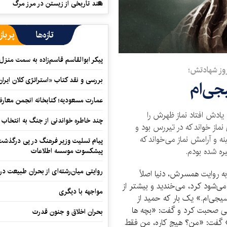
سند تاریخی از زیستن در مرز مرگ
تازه‌ها
پرباز
پیکر ابوالقاسم قاسم‌زاده به سمت منزل
روز شهادتش؛
بررسی و نقد کتاب «استراتژی کلان ایران
ی‌ام
عمارت مسعودیه؛ کتابخانه انجمن معار
 یادش افتاد نماز ظهرش را
چند خاطره خواندنی از جنگ به انتخاب 
از خواند که در تیررس بود و
نه و آرامش نماز می‌خواند که
پیام تسلیت وزیر فرهنگ در پی درگذشت ا
ره شده بودم.
پیشکسوت موسسه اطلاعات
روایتی میان‌رشته‌ای از بحران طبیعت در
ه روایت همسرش، دنیا اصلاً
ی‌شود کرد، می‌خندید و بیشتر از
مواجهه با دیگری
ی‌ام.» یک بار که حمید از
لی صحبت کرد و گفت: «بچه ها
بحران اخلاق و جنون قدرت
؟» گفت: «من؟ هیچ کاره، من فقط