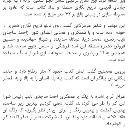
وی اضافه کرد: این المان ترکیبی شامل تابلو سنتی، برکه (آب انبار)،
چارتاق قدیمی، تاریخ نگاری منطقه و نماد کتاب است که علاوه بر
محوطه سازی در زمینی بالغ بر ۳۲ متر مربع بنا شده است.
این مولف و شاعر هرمزگانی گفت: روی تابلو تاریخ نگاری شعری از
خودم آمده است و با همفکری و همدلی اعضای شورا (احمد ساجدی
نایب رئیس، محمد دریا، عبدالله خداینده و شهناز جهاندیده و حسین
فروتن دهیار) منطقه این نماد فرهنگی از جنس بتون ساخته شد و
همچنین به تاثیر پذیری از محیط، محوطه سازی نیز از سنگ استفاده
شده است.
پروین همچنین گفت: المان کتاب حدود ۲ متر ارتفاع دارد و حالت
پلکانی‌اش بیانگر آن است که کتاب، پله پله انسان را به بالا و به افتخار
می‌رساند.
طراح اثر با اشاره به اینکه با همفکری احمد ساجدی نایب رئیس شورا
این کار را طراحی کرده‌اند، گفت: سعی کردیم بهترین زیر ساخت،
بهترین کیفیت و بهترین رنگ را برای آن در نظر بگیریم که رنگ آن
فقط ۲۵ سال ضمانت دارد و نقاش یک شرکت معتبر از صفر تا صد کار
را انجام داد.