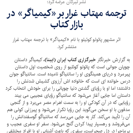
نشر تیرگان عرضه کرد؛
ترجمه مهتاب غرار بر «کیمیاگر» در
بازار کتاب
اثر مشهور پائولو کوئیلو با نام «کیمیاگر» با ترجمه مهتاب غرار
منتشر کرد.
به گزارش خبرنگار
خبرگزاری کتاب ایران (ایبنا)،
کیمیاگر داستان
چوپان جوانی است که پائولو کوئلیو از روی شخصیت اول داستان
پیرمرد و دریای همینگوی او را سانتیاگو نامیده است. سانتیاگو جوان
درس خوانده ای است که خانواده اش آرزوی کشیش شدنش را
داشتند؛ اما او با رؤیای گشتن دنیا چوپانی را برای خودش انتخاب کرد
داستان اما جایی آغاز می‌شود که سانتیاگو رؤیای عجیبی می بیند
رؤیایی که در آن کودکی او را به سمت اهرام مصر می‌برد و از گنجی
مدفون با او سخن می‌گوید این رؤیا تکرار می‌شود و پیرزنی کولی هم
آن را تأیید می‌کند. کار به جایی می‌رسد که سانتیاگو گوسفندانش را
می‌فروشد و رهسپار پیدا کردن گنج می‌شود. سفر او سفری عجیب و
پرماجرا در دل صحراست، سفری که باعث آشنایی او با افراد مختلفی