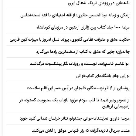
نامه‌هایی در روزهای تاریک اشغال ایران
زندگی و زمانه عبدالحسین حائری؛ از فقهِ اجتهادی تا فقهِ نسخه‌شناسی
عرضه ۱۰۰۰ جلد کتاب بین زائران اربعین در مرزهای کرمانشاه
حکایت عشق و معرفت نظامی گنجوی، پیوند نسل امروز با میراث کهن فارسی
چالدران؛ جایی که عشق به کتاب از سخت‌ترین راه‌ها می‌گذرد
ابوالقاسم قاسم‌زاده، نویسنده و روزنامه‌نگار پیشکسوت درگذشت
نوزایی جام باشگاه‌های کتاب‌خوانی
رونمایی از ۶ اثر نویسندگان دلیجان در آیین «سر این قلم سلامت»
از تصویر رهبر شهید تا قلب مردم عراق؛ بازتاب یک محبوبیت گسترده در
راهپیمایی اربعین
مرحله داوری نمایشنامه‌خوانی جشنواره تئاتر خراسان شمالی کلید خورد
هشت سریال نادیده‌گرفته که راز اقتباس موفق را فاش می‌کنند