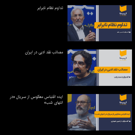
تداوم نظام نابرابر
مصائب نقد ادبی در ایران
ایده اقتباس معکوس از سریال «در
انتهای شب»