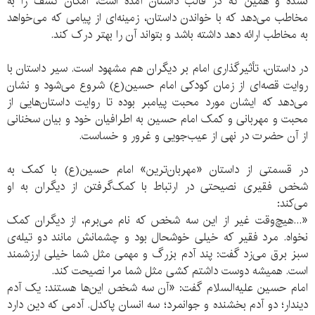
نشده و همین که در قالب داستان آمده است، امکان کشف را به
مخاطب می‌دهد که با خواندن داستان، زمینه‌ای از پیامی که می‌خواهد
به مخاطب ارائه دهد داشته باشد و بتواند آن را بهتر درک کند.
در داستان، تأثیرگذاری امام بر دیگران هم مشهود است. سیر داستان با
روایت قصه‌ای از زمان کودکی امام حسین(ع) شروع می‌شود و نشان
می‌دهد که ایشان مورد محبت پیامبر بوده تا روایت داستان‌هایی از
محبت و مهربانی و کمک امام حسین به اطرافیان خود و بیان سخنانی
از آن حضرت در نهی از عیب‌جویی و غرور و خساست.
در قسمتی از داستان «مهربان‌ترین» امام حسین(ع) با کمک به
شخص فقیری نصیحتی در ارتباط با کمک‌گرفتن از دیگران به او
می‌کند:
«...هیچ‌وقت غیر از این سه شخص که نام می‌برم، از دیگران کمک
نخواه. مرد فقیر که خیلی خوشحال بود و چشمانش مانند دو تیله‌ی
سبز برق می‌زد گفت: پند آدم بزرگ و مهمی مثل شما خیلی ارزشمند
است. همیشه دوست داشتم کشی مثل شما مرا نصیحت کند.
امام حسین علیه‌السلام گفت: «آن سه شخص این‌ها هستند: یک آدم
دیندار؛ دو آدم بخشنده و جوانمرد؛ سه انسان پاکدل. آدمی که دین دارد