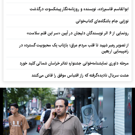
ابوالقاسم قاسم‌زاده، نویسنده و روزنامه‌نگار پیشکسوت درگذشت
نوزایی جام باشگاه‌های کتاب‌خوانی
رونمایی از ۶ اثر نویسندگان دلیجان در آیین «سر این قلم سلامت»
از تصویر رهبر شهید تا قلب مردم عراق؛ بازتاب یک محبوبیت گسترده در
راهپیمایی اربعین
مرحله داوری نمایشنامه‌خوانی جشنواره تئاتر خراسان شمالی کلید خورد
هشت سریال نادیده‌گرفته که راز اقتباس موفق را فاش می‌کنند