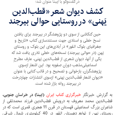
در گفت‌وگو با ایبنا عنوان شد؛
کشف دیوان شعر «قطب‌الدین
یَهنی» در روستایی حوالی بیرجند
حین کنکاشی از سوی دو پژوهشگر در بیرجند برای یافتن
نسخ خطی و اسنادی جهت مستندسازی کتاب «تاریخ و
جغرافیای بلوک القور» در آبادی‌های این بلوک و روستای
یَهن (در حوالی بیرجند) نسخه‌های خطی نادری یافت شد که
یکی از آنها، دیوان شعری از قطب‌الدین یَهنی، عارف مطرحِ
اسماعیلی‌مذهب دوران صفویه بود. این اشعار ازسوی
پژوهشگران، بازخوانی و تصحیح و در قالب کتابی با عنوان
«دیوان اشعار قطب‌الدین یَهنی» ازسوی انتشارات چهاردرخت
در بیرجند روانه بازار شده است.
به گزارش خبرنگار
خبرگزاری کتاب ایران
(
ایبنا) در خراسان جنوبی،
قطب‌الدین محمد معروف به درویش قطب‌الدین فرزند محمدتقی از
شاعران بزرگ اسماعیلی قهستان در قرن 11 هجری قمری است که در
روستای یَهن از توابع دهستان القور در 40 کیلومتری شمال شرقی