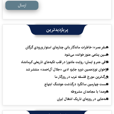
ارسال
پربازدیدترین
«سفرِ عمر»؛ خاطرات ماندگار بانی چنارهای استوار ورودی گرگان
حسین پناهی هنوز خوانده می‌شود
تلاقی هنر و ایمان؛ روایت عاشورا در قلب تکیه‌های تاریخی کرمانشاه
فراخوان نوزدهمین دوره جایزه ادبی «جلال آل‌احمد» منتشر شد
بزرگ‌ترین مورخ فلسفه غرب در روزگار ما
نشست چهارمین سالگرد درگذشت هوشنگ ابتهاج
هم‌صدا با مجاهدان مشروطه
نامه‌هایی در روزهای تاریک اشغال ایران