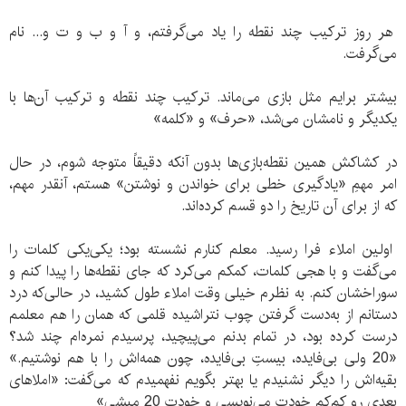
هر روز ترکیب چند نقطه را یاد می‏‌گرفتم، و آ و ب و ت و... نام
می‏‌گرفت.
بیشتر برایم مثل بازی می‏‌ماند. ترکیب چند نقطه و ترکیب آن‏‌ها با
یکدیگر و نامشان می‏‌شد، «حرف» و «کلمه»
در کشاکش همین نقطه‌بازی‏‌ها بدون آنکه دقیقاً متوجه شوم، در حال
امر مهمِ «یادگیری خطی برای خواندن و نوشتن» هستم، آنقدر مهم،
که از برای آن تاریخ را دو قسم کرده‏‌اند.
اولین املاء فرا رسید. معلم کنارم نشسته بود؛ یکی‌یکی کلمات را
می‏‌گفت و با هجی کلمات، کمکم می‏‌کرد که جای نقطه‏‌ها را پیدا کنم و
سوراخشان کنم. به نظرم خیلی وقت املاء طول کشید، در حالی‏‌که درد
دستانم از به‏‌دست گرفتن چوب نتراشیده قلمی که همان را هم معلمم
درست کرده بود، در تمام بدنم می‏‌پیچید، پرسیدم نمره‏‌ام چند شد؟
«20 ولی بی‏‌فایده، بیستِ بی‏‌فایده، چون همه‏‌اش را با هم نوشتیم.»
بقیه‏‌اش را دیگر نشنیدم یا بهتر بگویم نفهمیدم که می‏‌گفت: «املاهای
بعدی رو کم‌کم خودت می‌نویسی و خودت 20 میشی»