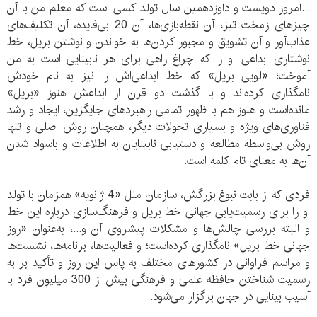
...امروز دویست و داوزدهمین سال تولد کسی است که معلم من با آن
چیزهای زمخت تیز، آن نقطه‌بازی‏‌ها، آن 20 بی‏‌فایده، آن تکلیف‏‌های
عذاب‏‌آور و آن تشویق و مجبور کردن‏‌ها به خواندن و نوشتن بریل، خط
نوشتاری ابداعی او را که چراغ راهی برای هر نابینایی است به من
آموخت؛ «لویی بریل» که خط ابداعی‏‌اش را نیز به نام خودش
نامگذاری کرده‏‌اند و با گذشت دو قرن از ابداعش هنوز «بریل»
مانده‌است و هنوز هم با ظهور تمامی راهبردهای جایگزین، ایجاد و رشد
فناوری‏‌های ویژه و بسیاری تحولات دیگر، همچنان روش اصلی و تنها
روش بی‏‌واسطه مطالعه و دستیابی نابینایان به اطلاعات و باسواد شدن
آن‏‌ها به معنای تام کلمه است.
فردی که از بابت نبوغ بزرگش، سازمان ملل «4 ژانویه» همزمان با تولد
او را برای رسمیت‏‌یابی جهانی خط بریل و فرهنگ‌سازی درباره این خط
و البته بررسی چالش‏‌ها و مشکلات پیش‏روی آن و...، به‌عنوان «روز
جهانی خط بریل» نامگذاری کرده‌است؛ و فعالیت‏‌ها، برنامه‏‌ها، نشست‏‌ها
و مراسم‏ فراوانی در کشورهای مختلف به پاس این روز و تأکید بر به
رسمیت شناختن حافظه علمی و فرهنگی بیش از 300 میلیون فرد با
آسیب بینایی در جهان برگزار می‏‌شود.