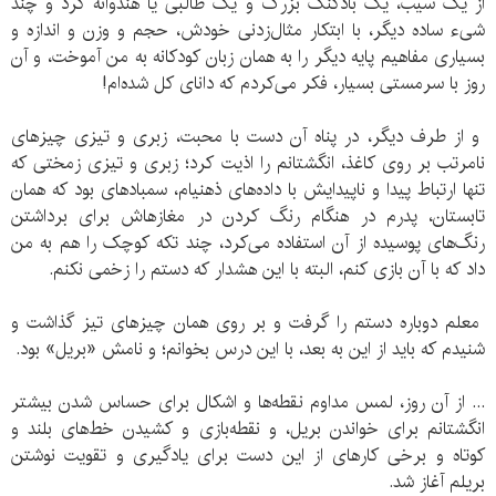
از یک سیب، یک بادکنک بزرگ و یک طالبی یا هندوانه گرد و چند
شیء ساده دیگر، با ابتکار مثال‏‌زدنی خودش، حجم و وزن و اندازه و
بسیاری مفاهیم پایه دیگر را به همان زبان کودکانه به من آموخت، و آن
روز با سرمستی بسیار، فکر می‏‌کردم که دانای کل شده‏‌ام!
و از طرف دیگر، در پناه آن دست با محبت، زبری و تیزی چیزهای
نامرتب بر روی کاغذ، انگشتانم را اذیت کرد؛ زبری و تیزی زمختی که
تنها ارتباط پیدا و ناپیدایش با داده‏‌های ذهنی‏ام، سمباده‏ای بود که همان
تابستان، پدرم در هنگام رنگ کردن در مغازه‏اش برای برداشتن
رنگ‏‌های پوسیده از آن استفاده می‏‌کرد، چند تکه کوچک را هم به من
داد که با آن بازی کنم، البته با این هشدار که دستم را زخمی نکنم.
معلم دوباره دستم را گرفت و بر روی همان چیزهای تیز گذاشت و
شنیدم که باید از این به بعد، با این درس بخوانم؛ و نامش «بریل» بود.
... از آن روز، لمس مداوم نقطه‏‌ها و اشکال برای حساس شدن بیشتر
انگشتانم برای خواندن بریل، و نقطه‌بازی و کشیدن خط‏‌های بلند و
کوتاه و برخی کارهای از این دست برای یادگیری و تقویت نوشتن
بریلم آغاز شد.