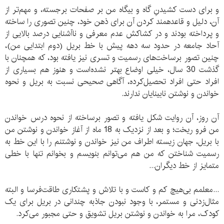
و برای دست کشیدنِ گاه و بی‏گاه من بر صفحات برجسته، و مهم‏‌تر از
آن، دلیل و قاعده‏مند کردن آن برای ذهن خود، چنین تصوری را ساخته
و پرداخته بودند و در کشاکش عدم معرفی و ناآشنایی درصد بالایی از
آحاد جامعه در حدود سه دهه پیش با خط بریل (دوم ابتدایی من)،
چنین تصور برساخت‌ه‏ای رسمیت و تسری نیز یافته بود، که همچنان با
گذشت 30 سال، خیلی اوضاع بهتر نشده‌است و هنوز هم بسیاری از
افراد حتی افراد تحصیل‏‌کرده، آگاهی صحیحی نسبت به بریل و نحوه
خواندن و نوشتن نابینایان ندارند.
آن روز، آن روایت شکل یافته و تصور برساخته از نحوه درس خواندن
من فرو ریخت؛ و بعد از نزدیک به 18 ماه از آغاز خواندن و نوشتن من
با بریل، جهان زیسته اطراف من نیز خواندن و نوشتنم را با این خط به
رسمیت شناختن که من هم می‏‌توانم بنویسم و بخوانم تنها با خطی
متمایز از خط دیگران...
...معلمم بی‏‌هیچ کم و کاست و با تلاش و پشتکاری طاقت‌فرسا و البته
مثال‏‌زدنی و مستمر، با وجود نبودن جاذبه چندانی در بریل برای یک
کودک، مرا به خواندن و نوشتن بریل تشویق و حتی مجبور می‏‌کرد.