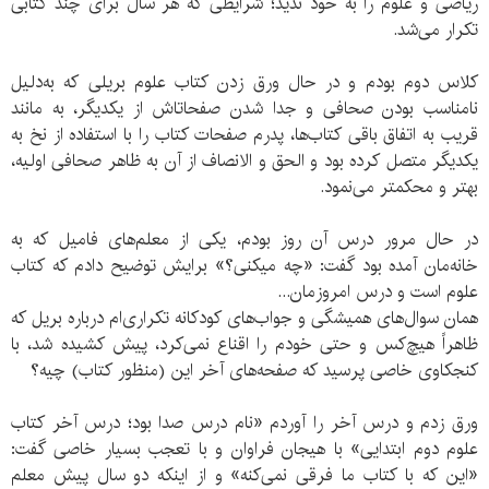
ریاضی و علوم را به خود ندید؛ شرایطی که هر سال برای چند کتابی
تکرار می‏‌شد.
کلاس دوم بودم و در حال ورق زدن کتاب علوم بریلی که به‌دلیل
نامناسب بودن صحافی و جدا شدن صفحات‏اش از یکدیگر، به مانند
قریب به اتفاق باقی کتاب‏‌ها، پدرم صفحات کتاب را با استفاده از نخ به
یکدیگر متصل کرده بود و الحق و الانصاف از آن به ظاهر صحافی اولیه،
بهتر و محکم‏تر می‏‌نمود.
در حال مرور درس آن روز بودم، یکی از معلم‏‌های فامیل که به
خانه‏‌مان آمده بود گفت: «چه می‏کنی؟» برایش توضیح دادم که کتاب
علوم است و درس امروزمان...
همان سوال‏‌های همیشگی و جواب‏‌های کودکانه تکراری‏‌ام درباره بریل که
ظاهراً هیچ‌کس و حتی خودم را اقناع نمی‏‌کرد، پیش کشیده شد، با
کنجکاوی خاصی پرسید که صفحه‏‌های آخر این (منظور کتاب) چیه؟
ورق زدم و درس آخر را آوردم «نام درس صدا بود؛ درس آخر کتاب
علوم دوم ابتدایی» با هیجان فراوان و با تعجب بسیار خاصی گفت:
«این که با کتاب ما فرقی نمی‌کنه» و از اینکه دو سال پیش معلم