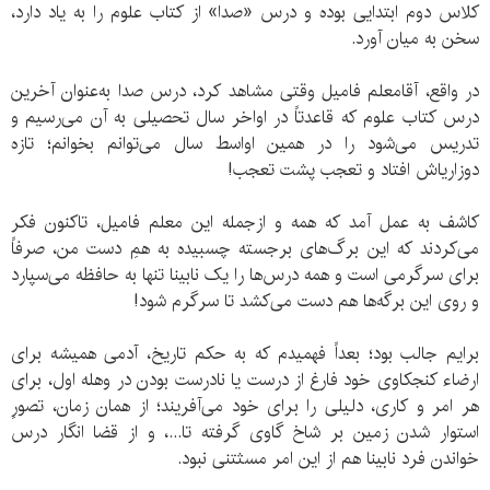
کلاس دوم ابتدایی بوده و درس «صدا» از کتاب علوم را به یاد دارد،
سخن به میان آورد.
در واقع، آقامعلم فامیل وقتی مشاهد کرد، درس صدا به‌عنوان آخرین
درس کتاب علوم که قاعدتاً در اواخر سال تحصیلی به آن می‏‌رسیم و
تدریس می‏‌شود را در همین اواسط سال می‏‌توانم بخوانم؛ تازه
دوزاری‏اش افتاد و تعجب پشت تعجب!
کاشف به عمل آمد که همه و ازجمله این معلم فامیل، تاکنون فکر
می‏‌کردند که این برگ‏‌های برجسته چسبیده به همِ دست من، صرفاً
برای سرگرمی است و همه درس‏‌ها را یک نابینا تنها به حافظه می‏‌سپارد
و روی این برگه‏‌ها هم دست می‏‌کشد تا سرگرم شود!
برایم جالب بود؛ بعداً فهمیدم که به حکم تاریخ، آدمی همیشه برای
ارضاء کنجکاوی خود فارغ از درست یا نادرست بودن در وهله اول، برای
هر امر و کاری، دلیلی را برای خود می‏‌آفریند؛ از همان زمان، تصورِ
استوار شدن زمین بر شاخ گاوی گرفته تا...، و از قضا انگار درس
خواندن فرد نابینا هم از این امر مسثتنی نبود.