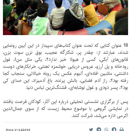
18 عنوان کتابی که تحت عنوان کتاب‌های سپیدار در این آیین رونمایی
شدند، عبارتند از: چقدر پر، شکارگاه عجیب، بوق نزن سوت بزن،
قانون‌های آبکی، کسی از هیولا خبر ندارد؟، یکی مثل من!، غول
رودخانه و پل آرزو، عروس دریایی خوشمزه لعنتی، خرابکارهای دوست
داشتنی، ماشین افاده‌ای، آلبوم عکس یک روباه خیالاتی، سنجاب کجا
رفته بود؟، راز آدم فضایی، بالش پرنده، باغ آدمیزاد، این صدای کی
بود؟، پسر دودی و غول نوشابه‌ای، قشنگ‌‌ترین لباس دنیا.
پس از برگزاری نشستی تحلیلی درباره این آثار، کودکان فرصت یافتند
در نمایشی گروهی با موضوع محیط زیست که از سوی جمال‌الدین
اکرمی اداره می‌شد، شرکت کنند.