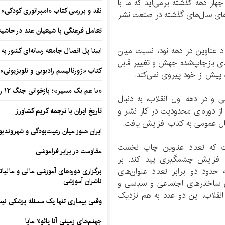
ار دهه گذشته برمی‌آید که ما با
نقد و بررسی کتاب «امپراتوری کودکی»
ی‌های سال‌های گذشته در صنعت نشر
تعامل فرهنگی با شیعیان هند در حاشی
د عناوین در دهه‌ نود، نسبت میان
ایبنا پل اتصال جامعه رسانه‌ای کشور به
های بازچاپ‌شده جهش و تغییر قابل
کتاب «ژورنالیسم رادیویی و تلویزیونی» ب
 پیش از خود پیروی نمی‌کند.
«با هم یک مسیر»؛ بازخوانی جنگ ۱۲ روزه در قاب یک رمان کوتاه
ی و در دهه اول انقلاب، به دنبال
از دوره‌ای محدودیت در کار نشر و
تاریخ ایران با ترجمه کریم کشاورز
ال عمومی به کتاب افزایش یافت.
ایران هنوز میان رعیت‌بودگی و شهروندب
ست که تعداد عناوین چاپ نخست
مقاومت در برابر فراموشی
ی افزایش چشمگیری پیدا کند. بر
دود دو برابر تعداد عنوان‌های
برگزاری دوره‌های آموزشی مالی و مالیا
ناشران آموزشی
تگی ساختارهای اجتماعی و سیاسی و
قلاب، این دو عدد به هم نزدیک
وقتی بیماری تنها یک مسئله پزشکی نی
جهنم‌های زمینی آنا پائولا مایا