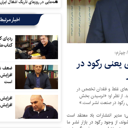
نامه‌هایی در روزهای تاریک اشغال ایران
اخبار مرتبط
ردپای ک
کتاب‌ها
 یعنی رکود در
ضعف شب
افزایش 
است
ی‌های غلط و فقدان تخصص در
ید. از نظر او: «نرسیدن بخش
افزایش ن
ش رکود در صنعت نشر است.»
افزایش 
؛ مدیر انتشارات باد معتقد است
ند، از وجود رکود در بازار نشر ما