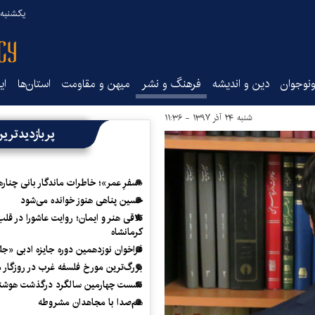
یکشنبه ۱۸ مرداد ۰۵
نوجوان
دین و اندیشه
فرهنگ و نشر
میهن و مقاومت
استان‌ها
ای
شنبه ۲۴ آذر ۱۳۹۷ - ۱۱:۳۶
پربازدیدتری
«سفرِ عمر»؛ خاطرات ماندگار بانی چناره
حسین پناهی هنوز خوانده می‌شود
تلاقی هنر و ایمان؛ روایت عاشورا در قلب
کرمانشاه
فراخوان نوزدهمین دوره جایزه ادبی «ج
بزرگ‌ترین مورخ فلسفه غرب در روزگار م
نشست چهارمین سالگرد درگذشت هوشنگ
هم‌صدا با مجاهدان مشروطه