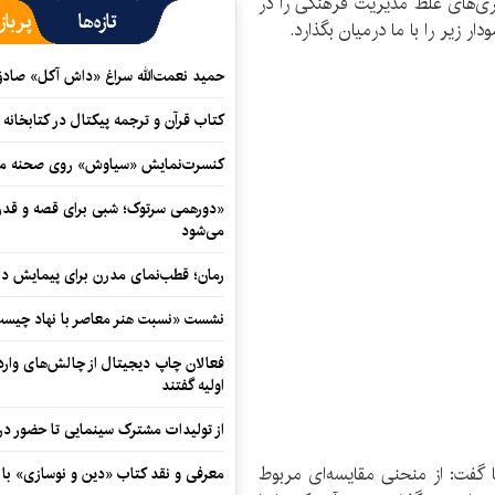
ری‌های غلط مدیریت فرهنگی را در
تازه‌ها
پرباز
ر زیر را با ما درمیان بگذارد.
حمید نعمت‌‏الله سراغ «داش آکل» صاد
کتاب قرآن و ترجمه پیکتال در کتابخان
کنسرت‌نمایش «سیاوش» روی صحنه می
«دورهمی سرتوک؛ شبی برای قصه و قدردان
می‌شود
رمان؛ قطب‌نمای مدرن برای پیمایش در
نشست «نسبت هنر معاصر با نهاد چیست؟
فعالان چاپ دیجیتال از چالش‌های واردا
اولیه گفتند
از تولیدات مشترک سینمایی تا حضور در 
 گفت: از منحنی مقایسه‌ای مربوط
معرفی و نقد کتاب «دین و نوسازی» ب