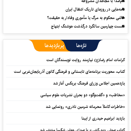
هم‌صدا با مجاهدان مشروطه
نامه‌هایی در روزهای تاریک اشغال ایران
خائنی محکوم به مرگ یا مأموری وفادار به حقیقت؟
نشست چهارمین سالگرد درگذشت هوشنگ ابتهاج
تازه‌ها
پربازدیدها
کرامات امام رضا(ع) نیازمند روایت نویسندگان است
کتاب، محوریت برنامه‌های تابستانی و فرهنگی کانون آذربایجان‌غربی است
یازدهمین اجلاس وزرای فرهنگ بریکس آغاز شد
«مخاطب» و «گفت‌وگو» دو بحران نشریات علوم سیاسی
«خاطرات کاملاً محرمانه شرمین نادری» رونمایی شد
بازدید ابراهیم حیدری از ایبنا
کتاب صوتی «پدرکشی» با صدای هوتن شکیبا منتشر شد