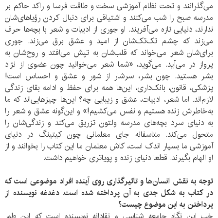
می‌گذرانند و تحت نظام آموزشی سخت و طاقت فرسا و راکد حاکم بر
مدرسه صبح را شب می‌کنند و اشتیاقی برای دنبال کردن رؤیاهای‌شان
ندارند، دنیایی تازه می‌آفریند. او جوری از ادبیات و شعر با بچه‌ها حرف
می‌زند که چشم تک‌تک‌شان از امید و عشق برق می‌زند. جوری
برای‌شان شعر می‌خواند که قلب‌شان به تپش می‌افتد و روح‌شان به
پرواز در می‌آید. می‌گوید، «شما شعر می‌خوانید چون عضوی از نژاد
بشر هستید. چون بشر، سرشار از شور و عشق و احساس است!
پزشکی، قانون، بانک‌داری، این‌ها همه برای حفظ و ادامه بقای زندگی
لازم‌اند. اما شعر، ادبیات، عشق و زیبایی چه؟ این‌ها چیزهایی‌اند که ما
به‌خاطرش زنده‌ هستیم و نفس می‌کشیم!» و این‌گونه عشق و شعر را
به دنیای سرد بچه‌های مدرسه ولتون تزریق می‌کند و زندگی‌شان را
متحول می‌کند. متاسفانه جای معلمانی چون کیتینگ در دنیای
آموزشی ما بسیار اندک است، کاش معلمان ما این کتاب را بخوانند و از
او الهام بگیرند. قطعا دنیای زنده و پویاتری خواهیم داشت.
توجه به نقش انسان‌ها و تاثیرگذاری روی آینده افراد موضوعی است که
در کتاب به شکل جدی به آن پرداخته شده است. دغدغه نویسنده از
پرداختن به این موضوع چیست؟
خب این نگاه جامعه شناسی و نقادانه نویسنده است که این طور