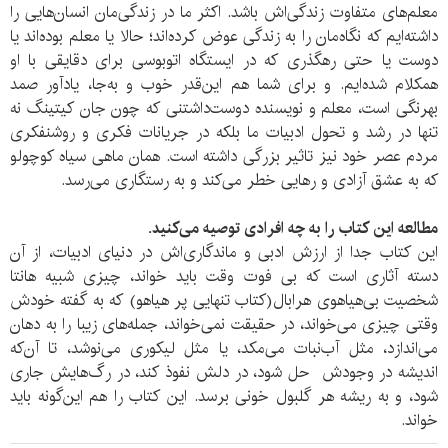
معلم‌های متفاوت زندگی‌اش باشد. اکثر ما در زندگی‌مان انسان‌هایی را
داشته‌ایم که نگاه‌مان را به زندگی عوض کرده‌اند؛ حالا یا معلم بوده‌اند یا
دوست یا حتی رهگذری که در ایستگاه اتوبوسی برای دقایقی با او
همکلام شده‌ایم. و برای شما هم این‌قدر خوب و به‌جا، یادآور صمد
بهرنگی ا‌ست، معلم و نویسنده دوست‌داشتنی که چون جان کیتینگ نه
تنها در رشد و تحول ادبیات ما بلکه در جریانات فکری و روشنفکری
مردم عصر خود نیز تاثیر بزرگی داشته ‌است. همان ماهی سیاه کوچولو
که به عشق آزادی و رهایی خطر می‌کند و به رستگاری می‌رسد.
مطالعه
این کتاب را به چه افرادی توصیه می‌کنید.
این کتاب جدا از ارزش ادبی و ماندگاری‌اش در دنیای ادبیات، از آن
دسته آثاری ا‌ست که بی فوت وقت باید خواند، چيزی شبيه هانتا
شخصيت بی‌هياهوی هرابال(کتاب تنهایی پر هیاهو) که به گفته خودش
وقتی چيزی می‌‌‌‌‌‌‌‌خواند، در حقيقت نمی‌خواند، جمله‌های زيبا را به دهان
می‌اندازد، مثل آب‌نبات می‌مکد، يا مثل ليکوری می‌نوشد، تا آن‌که
انديشه در وجودش حل شود، در دلش نفوذ کند، در رگ‌هايش جاری
شود، و به ريشه هر گلبول خونی برسد. این کتاب را هم این‌گونه باید
خواند.