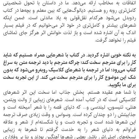
اتفاقات به مخاطب ارائه می‌دهد. ما در داستان با تحول شخصیتی
کامل‌تری روبه رو هستیم. دیالوگ‌هایی که بین معلم و بچه‌ها در کتاب
ردوبدل می‌شود هرکدام نقل‌قولی به یاد ماندنی ا‌ست. ضمن اینکه
شعرهای بیشتر و کامل‌تری در خود اثر می‌خوانیم که در فیلم بسیار
اندک به آن اشاره شده است و باز لذت خوانش اثر هرگز جای تماشای
فیلم را نخواهد گرفت.
به نکته خوبی اشاره کردید. در کتاب با شعرهایی همراه هستیم که شاید
کار را برای مترجم سخت کند؛ چراکه مترجم با دید ترجمه متن به سراغ
کتاب می‌رود؛ اما در ترجمه با شعرهای کلاسیک روبه‌رو می‌شود که بدون
شک این موضوع کار را برای مترجم سخت می کند. از این تجربه سخت
برای ما بگویید.
با شما هم عقیده هستم. بخش جذاب اما سخت این اثر شعرهای
کلاسیکی‌ است که در کتاب آمده است. شعرهای زیبایی از والت ویتمن،
هنلی، تنیسون، لیندسی و... که دنیای قصه را با شعر آمیخته است و
جذابیتش را دو چندان کرده است. وسواس و وقت زیادی صرف ترجمه
این شعرها شده است و تجربه‌ دست و پا شکسته‌ام از شعر و علاقه
فراوانم به دنیای شعر را به خدمت گرفتم تا شعرها به زیبایی
نسخه‌های اصلی‌اش باشد. بعضی شعرها آهنگین بودند و بنا بر وفاداری