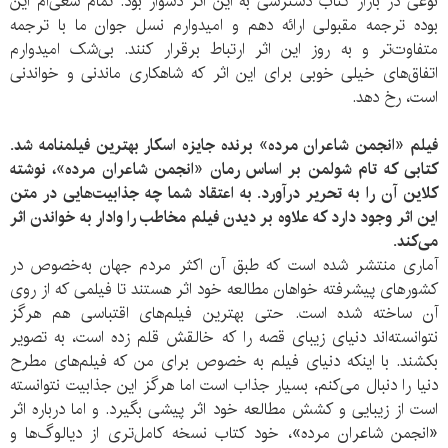
نوعی در بازار کتاب دسترسی به این اثر دشوار بود. تمام سعی‌ام این
بوده ترجمه مقبولی ارائه دهم و امیدوارم نسل جوان ما با ترجمه
متفاوت‌تر و به روز این اثر ارتباط برقرار کنند. بی‌شک امیدوارم
اتفاق‌های خیلی خوبی برای این اثر که شاهکاری ماندنی و خواندنی
ا‌ست، رخ دهد.
فیلم «انجمن شاعران مرده» برنده جایزه اسکار بهترین فیلمنامه شد.
کتابی که تام شولمن بر اساس رمان «انجمن شاعران مرده»، نوشته
کلاین آن را به تحریر درآورد. به اعتقاد شما چه جذابیت‌هایی در متن
این اثر وجود دارد که علاوه بر دیدن فیلم مخاطب را وادار به خواندن اثر
می‌کند.
آماری منتشر شده است که طبق آن اکثر مردم جهان به‌خصوص در
کشورهای پیشرفته خواهان مطالعه خود اثر هستند تا فیلمی که از روی
آن ساخته شده است. حتی بهترین فیلم‌های اقتباسی هم هرگز
نتوانسته‌اند دنیای زیبای قصه را که خالقش قلم زده است، به تصویر
بکشند. با اینکه دنیای فیلم به خصوص برای من که فیلم‌های مطرح
دنیا را دنبال می‌کنم، بسیار جذاب است اما هرگز این جذابیت نتوانسته‌
است از زیبایی و کشش مطالعه خود اثر پیشی بگیرد. و اما درباره اثر
«انجمن شاعران مرده»، خود کتاب نسخه کامل‌تری از دیالوگ‌ها و