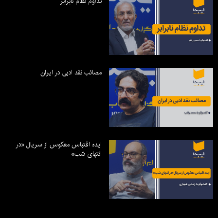
تداوم نظام نابرابر
مصائب نقد ادبی در ایران
ایده اقتباس معکوس از سریال «در
انتهای شب»