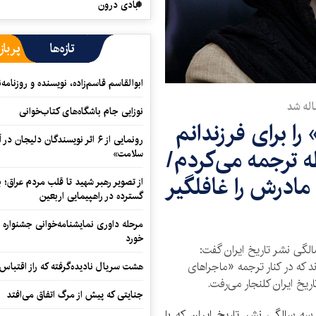
آبادی درون
تازه‌ها
پرباز
ابوالقاسم قاسم‌زاده، نویسنده و روزنا
اله شد
نوزایی جام باشگاه‌های کتاب‌خوانی
را برای فرزندانم
رونمایی از ۶ اثر نویسندگان دلیجان
ه ترجمه می‌کردم/
سلامت»
 مادرش را غافلگیر
از تصویر رهبر شهید تا قلب مردم عراق؛
گسترده در راهپیمایی اربعین
مرحله داوری نمایشنامه‌خوانی جشنواره 
خورد
لگی نشر تاریخ ایران گفت:
 که در کنار ترجمه «ماجراهای
هشت سریال نادیده‌گرفته که راز اقتباس
خ ایران کلنجار می‌رفت.
جنایتی که پیش از مرگ اتفاق می‌افتد
ه سالگی نشر تاریخ ایران که با