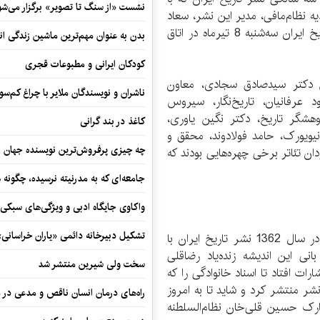
نشست «از سنگ تا تصویر» برگزار می‌شو
یه نظام‌مافی، مدیر این نشر، سعاد
پیرا، پژوهشگر و نادر نظام‌مافی از سهامداران نشر تاریخ ایران سه‌شنبه 8 تیرماه در اتاق
بدن به عنوان مهم‌ترین ماشین زندگی ان
کودکان ایرانی و مطبوعات قجری
 دکتر سیدصادق سجادی، معاون
ناشران و نویسندگان ملایر با چراغ کم‌س
 عرفانیان، تاریخ‌نگار، سیروس
وهشگر تاریخ، دکتر نگین یاوری،
کاغذ در بند گرانی
 نیویورک، حامد فولادوند، محقق و
چه چیزی پرفروش‌ترین نویسنده جهان را
 تئاتر برخی چهره‌هایی بودند که
جامعه‌ای که به مدرنیته نرسیده، چگونه 
واکاوی جایگاه ادبی و ویژگی‌های سبکی
تشکیل دبیرخانه دائمی «یاران خراسانی
اتحادیه نظام‌مافی گفت: سی و سه سال پیش یعنی در سال 1362 نشر تاریخ ایران با
نی این اندیشه زنده‌یاد رضاقلی
سخت ولی شیرین منتشر شد
ات افتاد تا اسناد خانوادگی را که
شر منتشر کرد و شاید تا به امروز
راه‌های درمان انسان ناقص و مدعی در 
ارک حسین قلی‌خان نظام‌السلطنه