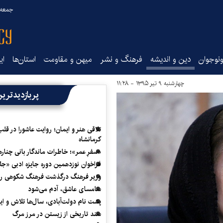
جمعه ۱۶ مرداد ۰۵
نوجوان
دین و اندیشه
فرهنگ و نشر
میهن و مقاومت
استان‌ها
ای
چهارشنبه ۹ تیر ۱۳۹۵ - ۱۱:۲۸
پربازدیدتری
تلاقی هنر و ایمان؛ روایت عاشورا در قلب
کرمانشاه
«سفرِ عمر»؛ خاطرات ماندگار بانی چناره
فراخوان نوزدهمین دوره جایزه ادبی «ج
وزیر فرهنگ درگذشت فرهنگ شکوهی را
سامسای عاشق، آدم می‌شود
پشت نام دولت‌آبادی، سال‌ها تلاش و ا
سند تاریخی از زیستن در مرز مرگ