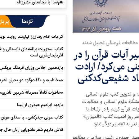
هم‌صدا با مجاهدان مشروطه
تازه‌ها
پرباز
کرامات امام رضا(ع) نیازمند روایت نو
و مطالعات فرهنگی تجلیل شدند
کتاب، محوریت برنامه‌های تابستانی و ف
 آیات قرآن را در
آذربایجان‌غربی است
نی می‌کرد/ ارادت
یازدهمین اجلاس وزرای فرهنگ بریکس آ
د شفیعی‌کدکنی
«مخاطب» و «گفت‌وگو» دو بحران نشری
«خاطرات کاملاً محرمانه شرمین نادری»
 و تدوین کتب علوم انسانی
شگاه علوم انسانی و مطالعات
بازدید ابراهیم حیدری از ایبنا
 قرآن کریم را در ارتباط با
 هر روز اهمیت کتاب «المیزان»
کتاب صوتی «پدرکشی» با صدای هوتن ش
ز به تفاسیر دیگر ندارد.
تلاش داریم شعر عاشورایی زبان حال جا
مد احمدی، رئیس سازمان مطالعه