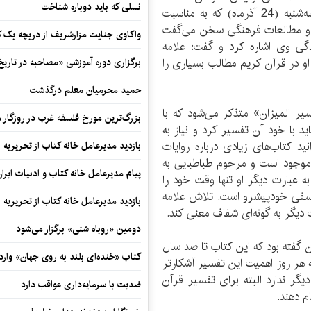
نسلی که باید دوباره شناخت
و تدوین کتب علوم انسانی دانشگاه‌ها (سمت) صبح سه‌شنبه (24 آذرماه) که به مناسبت
 و مطالعات فرهنگی سخن می‌گفت
واکاوی جنایت مزارشریف از دریچه یک 
دگی وی اشاره کرد و گفت: علامه
و در قرآن کریم مطالب بسیاری را
برگزاری دوره آموزشی «مصاحبه در تاری
حمید محرمیان معلم درگذشت
سیر المیزان» متذکر می‌شود که با
بزرگ‌ترین مورخ فلسفه غرب در روزگار م
ید با خود آن تفسیر کرد و نیاز به
انید کتاب‌های زیادی درباره روایات
بازدید مدیرعامل خانه کتاب از تحریریه ای
 موجود است و مرحوم طباطبایی به
پیام مدیرعامل خانه کتاب و ادبیات ایرا
به عبارت دیگر او تنها وقت خود را
سفی خودپیشرو است. تلاش علامه
بازدید مدیرعامل خانه کتاب از تحریریه ای
ت دیگر به گونه‌ای شفاف معنی کند.
دومین «روباه شنی» برگزار می‌شود
 گفته بود که این کتاب تا صد سال
کتاب «خنده‌ای بلند به روی جهان» وارد 
 هر روز اهمیت این تفسیر آشکارتر
گر ندارد البته برای تفسیر قرآن
ضدیت با سرمایه‌داری عواقب دارد
ام دهند.