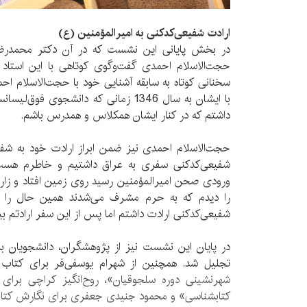
ارادت شفیعی‌کدکنی به امیرالمؤمنین (ع)
در بخش پایانی این نشست که در آن دکتر محمدرض
حجت‌الاسلام احمدی گفت‌وگوی کوتاهی با این استاد
سخنانی کوتاه به سابقه آشنایی خود با حجت‌الاسلام ا
با ایشان به سال 1346 زمانی که دانشجوی 
داشتم که در کنار ایشان همکلاس و همدرس باشم.
حجت‌الاسلام احمدی نیز ضمن ابراز ارادت خود به ش
شفیعی‌کدکنی سفری به عراق داشتیم و خاطرم هست 
ورودی صحن امیرالمؤمنین رسید روی زمین افتاد و زار 
را دیدم که به حرم مشرف می‌شدند همین حال را د
شفیعی‌کدکنی ارادت داشتم اما پس از این سفر ارادتم ب
در پایان این نشست نیز از پژوهشگران، دانشجویان بر
تجلیل شد. همچنین از شهرام یوسفی‌فر برای کتاب 
شهرنشینی دوره سلجوقیان»، روح‌انگیز کراچی برای 
کتابشناسی» و محمود جنیدی جعفری برای نگارش کتا