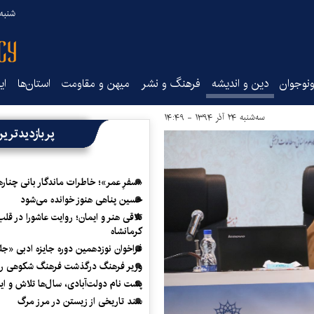
شنبه ۱۷ مرداد ۵
نوجوان
دین و اندیشه
فرهنگ و نشر
میهن و مقاومت
استان‌ها
ای
سه‌شنبه ۲۴ آذر ۱۳۹۴ - ۱۴:۴۹
پربازدیدتری
«سفرِ عمر»؛ خاطرات ماندگار بانی چناره
حسین پناهی هنوز خوانده می‌شود
تلاقی هنر و ایمان؛ روایت عاشورا در قلب
کرمانشاه
فراخوان نوزدهمین دوره جایزه ادبی «ج
وزیر فرهنگ درگذشت فرهنگ شکوهی را
پشت نام دولت‌آبادی، سال‌ها تلاش و ا
سند تاریخی از زیستن در مرز مرگ