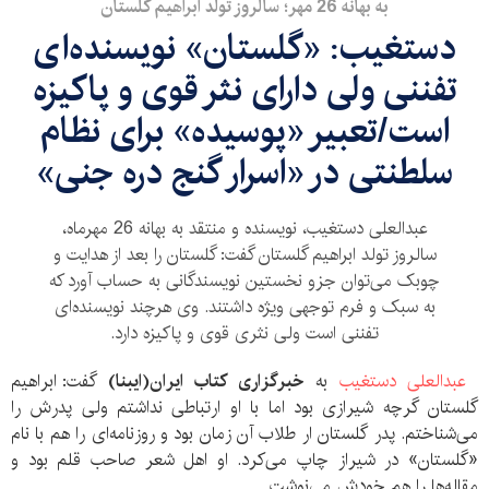
به بهانه 26 مهر؛ سالروز تولد ابراهیم گلستان
دستغیب: «گلستان» نویسنده‌ای
تفننی ولی دارای نثر قوی و پاکیزه
است/تعبیر «پوسیده» برای نظام
سلطنتی در «اسرار گنج دره جنی»
عبدالعلی دستغیب، نویسنده و منتقد به بهانه 26 مهرماه،
سالروز تولد ابراهیم گلستان گفت: گلستان را بعد از هدایت و
چوبک می‌توان جزو نخستین نویسندگانی به حساب آورد که
به سبک و فرم توجهی ویژه داشتند. وی هرچند نویسنده‌ای
تفننی است ولی نثری قوی و پاکیزه دارد.
عبدالعلی دستغیب
به
خبرگزاری کتاب ایران(ایبنا)
گفت: ابراهیم
گلستان گرچه شیرازی بود اما با او ارتباطی نداشتم ولی پدرش را
می‌شناختم. پدر گلستان ار طلاب آن زمان بود و روزنامه‌ای را هم با نام
«گلستان» در شیراز چاپ می‌کرد. او اهل شعر صاحب قلم بود و
مقاله‌ها را هم خودش می‌نوشت.