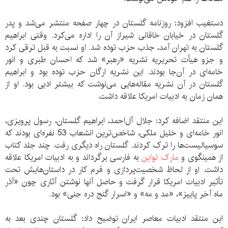
دستغیب افزود: روزنامه گلستان در چهار صفحه منتشر می‌شد و پدر
گلستان در خیابان خاقانی شیراز آن را اداره می‌کرد. وقتی ابراهیم
گلستان به تهران آمد، جذب حزب توده شد. او نسبت به قبل ترقی کرد
و جزو هیأت تحریریه نشریه «رهبر» شد که احسان طبری و انور
خامه‌ای در آن‌جا بودند. این نشریه ارگان حزب توده بود و ابراهیم
گلستان در آن نشریه مقاله‌هایی می‌نوشت که بیشتر ادبی بود. او از
همان زمان به ادبیات امریکا علاقه داشت.
این منتقد اضافه کرد: جلال آل‌احمد، ابراهیم گلستان، رسول پرویزی،
انور خامه‌ای و خلیل ملکی، شاخص‌ترین انشعاب 53 نفره‌ای بودند که
سوسیالیست‌ها را ترک کردند. گلستان راه دیگری رفت. چند جلد کتاب
از همینگوی و
مارک تواین
به فارسی برگرداند و به ادبیات امریکا علاقه
داشت. او از لحاظ شخصیت‌پردازی و فرم کار در داستان‌هایش تحت
تأثیر ادبیات امریکا قرار گرفت و حاصل آنها نوشتن آثاری چون «آذر
ماه آخر پاییز»، «مد و مه» و «اسرار گنج دره جنی» بود.
این منتقد ادبیات معاصر ایران توضیح داد: گلستان چندی بعد به