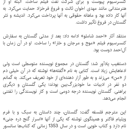
کنسرسیوم پیوست و برای شرکت نفت فیلم ‌ساخت. البته او از
هنرمندانی مانند مهدی اخوان ثالث و فروغ فرخزاد حمایت می‌کرد. به
آنها کار داده بود و ماهانه حقوقی به آنها پرداخت می‌کرد. اندیشه و نثر
گلستان در فروغ تأثیر داشت.
منتقد آثار «احمد شاملو» ادامه داد: بعد از مدتی گلستان به سفارش
کنسرسیوم فیلم «موج و مرجان و خارا» را ساخت. او در آن زمان با
آل‌احمد دوست بود.
دستغیب یادآور شد: گلستان در مجموع نویسنده متوسطی است ولی
ادعاهایش زیاد است. کتابی به نام «گفته‌ها» نوشته که در آن خیلی دم
از «من» می‌زند و به طور آزار دهنده‌ای از خود تعریف می‌کند. به گمانم
دو نفر در ادبیات ما خودبزرگ‌بین بودند؛ یکی گلستان و دیگری
براهنی. گلستان نویسنده‌ درجه دومی است و کار نویسندگی را تفننی
انجام می‌دهد.
این مترجم فلسفه گفت: گلستان، چند داستان به سبک و با فرم
ویلیام فاکنر و همینگوی نوشته که یکی از آنها «اسرار گنج دره جنی»
نام دارد و کتاب خوبی است و در سال 1353 زمانی که کتاب‌ها سانسور