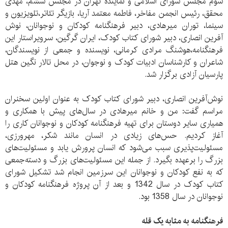
سوم مجلس شورای اسلامی و نماینده تهران در مجلس ششم، مهدی
محقق، رئیس انجمن مفاخر، فاطمه معتمد آریا، بازیگر تئاتر،تلویزیون و
سینما، توران میرهادی، دبیر فرهنگنامه کودکان و نوجوانان، نوش
آفرین انصاری، دبیر شورای کتاب کودک، ایران گرگین، سرویراستار این
فرهنگنامه،هوشنگ مرادی کرمانی، نویسنده و جمعی از نویسندگان،
شاعران و کارشناسان ادبیات کودک و نوجوان، در محل تالار نگین هتل
پارسیان آزادی برگزار شد.
نوش‌آفرین انصاری، دبیر شورای کتاب کودک به عنوان اولین سخنران
مراسم گفت: من و خانم میرهادی در سال‌های پیش با همکاری و
همیاری سایر دوستان برای تهیه فرهنگنامه کودکان و نوجوانان کاری را
آغاز کردیم. حس‌های زیادی در انسان مانند شکر، مهرورزی،
مسئولیت‌پذیری سبب می‌شود که انسان پرورش یابد و مسئولیت‌های
بزرگ را برعهده بگیرد. از جمله این مسئولیت‌های بزرگ و دسته‌جمعی
که به نفع کودکان و نوجوانان این سرزمین انجام شد تشکیل شورای
کتاب کودک در سال 1342 و بعد از آن پروژه فرهنگنامه کودکان و
نوجوانان در سال 1358 بود.
فرهنگنامه به مثابه یک قله