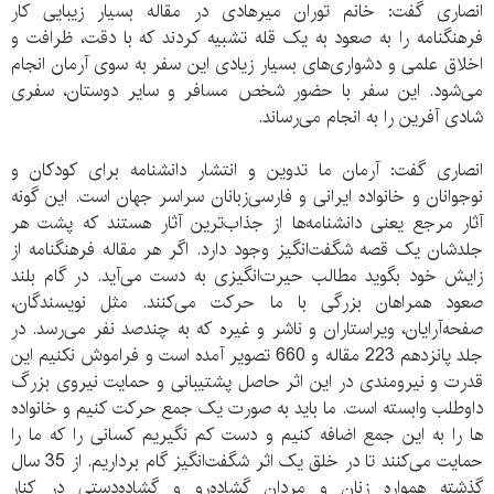
انصاری گفت: خانم توران میرهادی در مقاله بسیار زیبایی کار
فرهنگنامه را به صعود به یک قله تشبیه کردند که با دقت، ظرافت و
اخلاق علمی و دشواری‌های بسیار زیادی این سفر به سوی آرمان انجام
می‌شود. این سفر با حضور شخص مسافر و سایر دوستان، سفری
شادی آفرین را به انجام می‌رساند.
انصاری گفت: آرمان ما تدوین و انتشار دانشنامه برای کودکان و
نوجوانان و خانواده ایرانی و فارسی‌زبانان سراسر جهان است. این گونه
آثار مرجع یعنی دانشنامه‌ها از جذاب‌ترین آثار هستند که پشت هر
جلدشان یک قصه شگفت‌انگیز وجود دارد. اگر هر مقاله فرهنگنامه از
زایش خود بگوید مطالب حیرت‌انگیزی به دست می‌آید. در گام بلند
صعود همراهان بزرگی با ما حرکت می‌کنند. مثل نویسندگان،
صفحه‌آرایان، ویراستاران و ناشر و غیره که به چندصد نفر می‌رسد. در
جلد پانزدهم 223 مقاله و 660 تصویر آمده است و فراموش نکنیم این
قدرت و نیرومندی در این اثر حاصل پشتیبانی و حمایت نیروی بزرگ
داوطلب وابسته است. ما باید به صورت یک جمع حرکت کنیم و خانواده
ها را به این جمع اضافه کنیم و دست کم نگیریم کسانی را که ما را
حمایت می‌کنند تا در خلق یک اثر شگفت‌انگیز گام برداریم. از 35 سال
گذشته همواره زنان و مردان گشاده‌رو و گشاده‌دستی در کنار