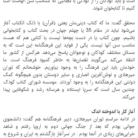
است و باید کودکان را از کودکی با مطالبی که متناسب سن آنهاست آشنا
کنیم تا کتابخوان شوند.
محقق گفت: ما که کتاب دینی‌مان یعنی (قرآن) با ذلک الکتاب آغاز
می‌شود نباید در مقام 35 یا چهلم جهان در بحث کتاب و کتابخوانی
‌باشیم، چون کتاب یا در دست بچه‌ها نیست یا کتابی هم که هست
مناسب سن آنها نیست. یکی از فواید این فرهنگنامه این است که به
مسائل مختلف کودکان و نوجوانان پاسخ می‌دهد. هرکس از کشور ما
انتقاد می‌کند می‌گویند نقصان‌ها به خاطر کمبود فرهنگ است. ما
خودمان باید این فرهنگ را به وجود بیاوریم. خوشحالم که توران
میرهادی و نوش‌آفرین انصاری و سایر دوستان بدون هیچگونه کمک
دولتی این فرهنگنامه را به وجود آوردند. موسسه شورای کتاب کودک
چندین سال است که سرپا ایستاده و هرساله رشد و شکوفایی پیدا
می‌کند.
آغاز کار با اندوخته اندک
در ادامه مراسم توران میرهادی، دبیر فرهنگنامه هم گفت: دانشجوی
جوانی بودم که بعد از جنگ جهانی دوم به اروپا رفتم و شاهد
خرابی‌های زیادی در آنجا بودم . در سرآغاز بازگشتم به ایران و شروع به