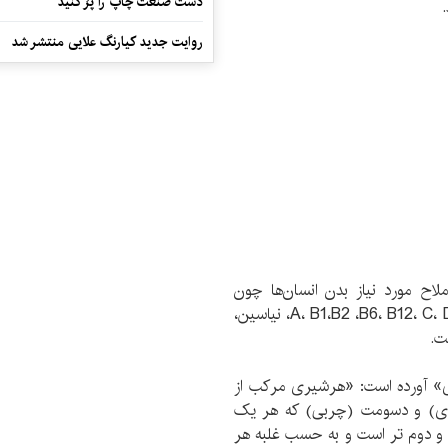
دست صنعت چاپ را پرُ کنید
.
روایت جدید کیارنگ علایی منتشر شد
اح مورد نیاز بدن انسان‌ها چون
کلسیم، فسفر، منیزیم و پتاسیم و ویتامین‌های A، B1،B2 ،B6، B12، C، D، K، E، نیاسین،
» آورده است: «هرشیری مرکب از
ری) و دسومت (چربی) که هر یک
و دوم تر است و به حسب غلبه هر