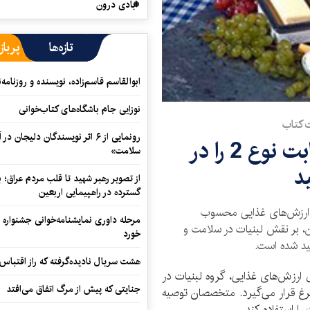
آبادی درون
تازه‌ها
پرباز
ابوالقاسم قاسم‌زاده، نویسنده و روزنا
نوزایی جام باشگاه‌های کتاب‌خوانی
ت کتاب
رونمایی از ۶ اثر نویسندگان دلیجان
درمان لاغری تا داروی دیابت نوع 2 را در
سلامت»
د
از تصویر رهبر شهید تا قلب مردم عراق؛
گسترده در راهپیمایی اربعین
 ارزش‌های غذایی محسوب
مرحله داوری نمایشنامه‌خوانی جشنواره 
ن، بر نقش لبنیات در سلامت و
خورد
کید شده است.
هشت سریال نادیده‌گرفته که راز اقتباس
 ارزش‌های غذایی، گروه لبنیات در
جنایتی که پیش از مرگ اتفاق می‌افتد
مرغ قرار می‌گیرد. متخصصان توصیه
ات را استفاده کند.