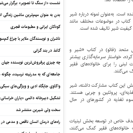
نشست «از سنگ تا تصویر» برگزار می‌شو
ده است. به‌عنوان نمونه درباره شیر
بدن به عنوان مهم‌ترین ماشین زندگی ان
 کتاب در موضوعات مختلف مانند
کودکان ایرانی و مطبوعات قجری
ود کیفیت شیر تالیف شده است.
ناشران و نویسندگان ملایر با چراغ کم‌س
ل متحد (فائو) در کتاب «شیر و
کاغذ در بند گرانی
رده، خواستار سرمایه‌گذاری بیشتر
چه چیزی پرفروش‌ترین نویسنده جهان را
 لبنی را برای خانواده‌های فقیر
ک می‌کنند.
جامعه‌ای که به مدرنیته نرسیده، چگونه 
رایش این کتاب مشارکت داشته، شیر
واکاوی جایگاه ادبی و ویژگی‌های سبکی
یه‌ای، پروتئین و چربی هستند.
تشکیل دبیرخانه دائمی «یاران خراسانی
سوء تغذیه در کشورهای در حال
سخت ولی شیرین منتشر شد
ک هدف خاص در توسعه بخش لبنیات
راه‌های درمان انسان ناقص و مدعی در 
ه خانواده‌های فقیر کمک می‌کنند،