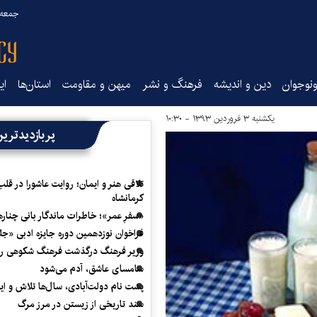
جمعه ۱۶ مرداد ۰۵
نوجوان
دین و اندیشه
فرهنگ و نشر
میهن و مقاومت
استان‌ها
ای
یکشنبه ۳ فروردین ۱۳۹۳ - ۱۰:۳۰
پربازدیدتری
تلاقی هنر و ایمان؛ روایت عاشورا در قلب
کرمانشاه
«سفرِ عمر»؛ خاطرات ماندگار بانی چناره
فراخوان نوزدهمین دوره جایزه ادبی «ج
وزیر فرهنگ درگذشت فرهنگ شکوهی را
سامسای عاشق، آدم می‌شود
پشت نام دولت‌آبادی، سال‌ها تلاش و ا
سند تاریخی از زیستن در مرز مرگ