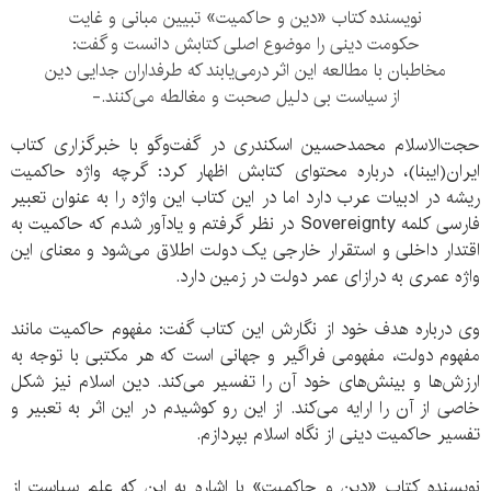
نویسنده کتاب «دین و حاکمیت» تبیین مبانی و غایت
حکومت دینی را موضوع اصلی کتابش دانست و گفت:
مخاطبان با مطالعه این اثر درمی‌یابند که طرفداران جدایی دین
از سیاست بی دلیل صحبت و مغالطه می‌کنند.-
حجت‌الاسلام محمدحسین اسکندری در گفت‌وگو با خبرگزاری کتاب
ایران(ایبنا)، درباره محتوای کتابش اظهار کرد: گرچه واژه حاکمیت
ریشه در ادبیات عرب دارد اما در این کتاب این واژه را به عنوان تعبیر
فارسی کلمه Sovereignty در نظر گرفتم و یادآور شدم که حاکمیت به
اقتدار داخلی و استقرار خارجی یک دولت اطلاق می‌شود و معنای این
واژه عمری به درازای عمر دولت در زمین دارد.
وی درباره هدف خود از نگارش این کتاب گفت: مفهوم حاکمیت مانند
مفهوم دولت، مفهومی فراگیر و جهانی است که هر مکتبی با توجه به
ارزش‌ها و بینش‌های خود آن را تفسیر می‌کند. دین اسلام نیز شکل
خاصی از آن را ارایه می‌کند. از این رو کوشیدم در این اثر به تعبیر و
تفسیر حاکمیت دینی از نگاه اسلام بپردازم.
نویسنده کتاب «دین و حاکمیت» با اشاره به این که علم سیاست از