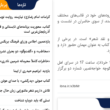
تازه‌ها
پرباز
ه‌‌های خود در قالب‌‌های مختلف
کرامات امام رضا(ع) نیازمند روایت نو
شده، از سوی حاضران در نشست و
کتاب، محوریت برنامه‌های تابستانی و ف
آذربایجان‌غربی است
و نقد شعر» است. در برخی از
یازدهمین اجلاس وزرای فرهنگ بریکس آ
ب به عنوان مهمان حضور دارد و
د.
«مخاطب» و «گفت‌وگو» دو بحران نشری
«خاطرات کاملاً محرمانه شرمین نادری»
پنجمین نشست «شعرخوانی و نقد شعر» سه‌شنبه (9 خرداد)، ساعت 17 در سرای اهل
وچه خواجه‌نصیر، شماره دو برگزار
بازدید ابراهیم حیدری از ایبنا
کتاب صوتی «پدرکشی» با صدای هوتن ش
تلاش داریم شعر عاشورایی زبان حال جا
نسلی که باید دوباره شناخت