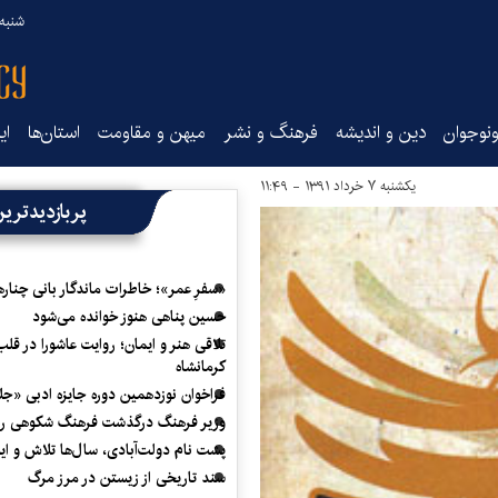
شنبه ۱۷ مرداد ۵
نوجوان
دین و اندیشه
فرهنگ و نشر
میهن و مقاومت
استان‌ها
ای
یکشنبه ۷ خرداد ۱۳۹۱ - ۱۱:۴۹
پربازدیدتری
«سفرِ عمر»؛ خاطرات ماندگار بانی چناره
حسین پناهی هنوز خوانده می‌شود
تلاقی هنر و ایمان؛ روایت عاشورا در قلب
کرمانشاه
فراخوان نوزدهمین دوره جایزه ادبی «ج
وزیر فرهنگ درگذشت فرهنگ شکوهی را
پشت نام دولت‌آبادی، سال‌ها تلاش و ا
سند تاریخی از زیستن در مرز مرگ