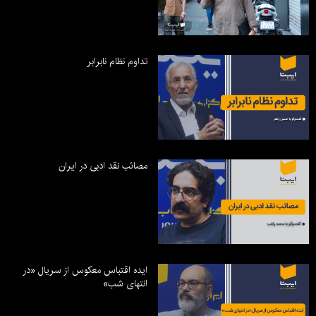
تداوم نظام نابرابر
مصائب نقد ادبی در ایران
ایده اقتباس معکوس از سریال «در
انتهای شب»