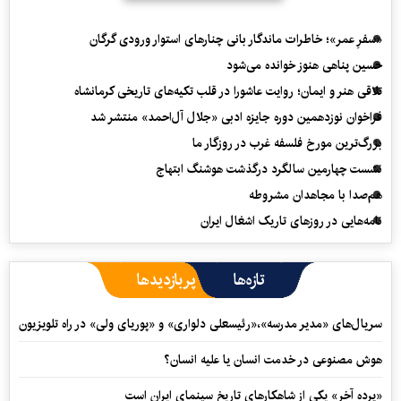
«سفرِ عمر»؛ خاطرات ماندگار بانی چنارهای استوار ورودی گرگان
حسین پناهی هنوز خوانده می‌شود
تلاقی هنر و ایمان؛ روایت عاشورا در قلب تکیه‌های تاریخی کرمانشاه
فراخوان نوزدهمین دوره جایزه ادبی «جلال آل‌احمد» منتشر شد
بزرگ‌ترین مورخ فلسفه غرب در روزگار ما
نشست چهارمین سالگرد درگذشت هوشنگ ابتهاج
هم‌صدا با مجاهدان مشروطه
نامه‌هایی در روزهای تاریک اشغال ایران
تازه‌ها
پربازدیدها
سریال‌های «مدیر مدرسه»،«رئیسعلی دلواری» و «پوریای ولی» در راه تلویزیون
هوش مصنوعی در خدمت انسان یا علیه انسان؟
«پرده آخر» یکی از شاهکارهای تاریخ سینمای ایران است