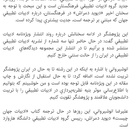
جديد گروه ادبيات تطبيقي فرهنگستان است و اين مبحث با توجه به
سخنان اخير «ديويد دمراش» در فرهنگستان، درباره ادبيات تطبيقي
جهان كه مبتني بر ترجمه است، جديت بيشتري پيدا كرده است.
اين پژوهشگر در ادامه سخنانش درباره روند انتشار ويژه‌نامه ادبيات
تطبيقي گفت: در حال حاضر تنها سه شماره از نشريه ادبيات تطبيقي
منتشر شده و برآنيم تا در انتشار اين مجموعه ديدگاه‌هاي ادبيات
تطبيقي در ايران را از حالت سنتي خارج كنيم.
انوشيرواني با اشاره به اينكه در اين رشته تا به حال در ايران پژوهشگر
تربيت نشده است، اضافه كرد: تا به حال استقبال از نگارش و چاپ
مقاله در اين ويژه‌نامه قابل توجه بوده است و من خوشبينم كه بتوانيم
با اطلاع‌رساني موثر بنيه نظريه‌پردازي در ادبيات تطبيقي را با تربيت
دانشجويان علاقمند و پژوهشگر تقويت كنيم.
عليرضا انوشيرواني، اين روزها در حال ترجمه كتاب «ادبيات جهان
چيست» ديويد دمراش، ‌رييس گروه ادبيات تطبيقي دانشگاه هاروارد
است.