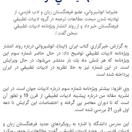
عليرضا انوشيرواني، عضو فرهنگستان زبان و ادب فارسي، از
نهادينه شدن مبحث مطالعات ترجمه در گروه ادبيات تطبيقي
فرهنگستان خبر داد و از روند انتشار ويژه‌نامه ادبيات تطبيقي
سخن گفت./
به گزارش خبرگزاري كتاب ايران (ايبنا)، انوشيرواني درباره روند انتشار
ويژه‌نامه ادبيات تطبيقي توضيح داد: در حال حاضر شماره سوم اين
ويژه‌نامه كه هر شش ماه يك بار منتشر مي‌شود، در حال ويرايش
است. در اين شماره نيز به خلا نظريه در ادبيات تطبيقي در ايران
پرداخته شده است.
وي افزود: بيشتر ويژه‌نامه شماره سوم درباره ادبيات جهان است. در اين
نشريه مقاله من درباره پيشينه ادبيات تطبيقي از قرن 19 و تطور آن
است كه تا دوران معاصر پي گرفته و اختصاصات اين گرايش تا دهه
اول قرن 21 بررسي شده است.
اين مدرس دانشگاه با اشاره به رويكردهاي جديد فرهنگستان زبان و
ادبيات فارسي در حوزه ادبيات تطبيقي، گفت: مطالعات ترجمه، رويكرد