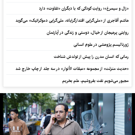
«زال و سیمرغ»؛ روایتِ کودکی که با دیگران «تفاوت» دارد
هاشم آقاجری از «ملی‌گرایی اقتدارگرایانه، ملی‌گرایی دموکراتیک» می‌گوید
روایتی پرهیجان از خیال، دوستی و زندگی در آپارتمان
ژورنالیسم پژوهشی در علوم انسانی
رمانی که انسان مدرن را پیش از تولدش شناخت
«حدیث منزلت» از مجموعه «عبقات الأنوار» در سه جلد از چاپ خارج شد
مجبور می‌شویم نفت بفروشیم، علم بخریم