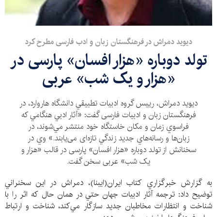
ديويد دمراش در فرهنگستان زبان و ادب فارسی مطرح کرد
تولد دوباره «هزار افسان» پارسی در
«هزار و یک شب» عربی
ديويد دمراش، رييس گروه ادبيات تطبيقي دانشگاه هاروارد، در
فرهنگستان زبان و ادبيات فارسی گفت: «آثار ادبي هنگامي كه
فراسوي زمان و مكان خاستگاه خود منتشر مي‌شوند، در
زبان‌ها و رسانه‌هاي جديد زندگي تازه‌ای می‌يابند.» وي در
سخنانش از تولد دوباره «هزار افسان» پارسی در قالب «هزار و
یک شب» عربی سخن گفت.
به گزارش خبرگزاري كتاب ايران(ايبنا)، دمراش در اين سخنراني
توضيح داد: ترجمه آثار ادبيات جهان حتي در همان حال كه اثر را با
شناخت و انتظارات مخاطبان جديد سازگار مي‌كند، شناخت و ارتباط