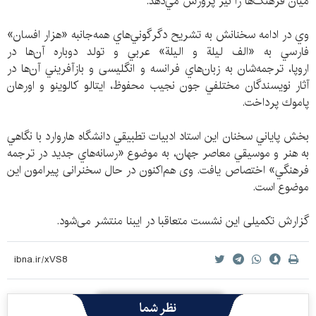
ميان فرهنگ‌ها را نیز پرورش مي‌دهد.
وي در ادامه سخنانش به تشریح دگرگوني‌هاي همه‌جانبه «هزار افسان»‌
فارسي به «الف ليلة‌ و اليلة» عربي و تولد دوباره آن‌ها در
اروپا، ترجمه‌شان به زبان‌هاي فرانسه و انگليسی و بازآفريني آن‌ها در
آثار نويسندگان مختلفي جون نجيب محفوظ، ايتالو كالوينو و اورهان
پاموك پرداخت.
بخش پاياني سخنان اين استاد ادبيات تطبيقي دانشگاه هاروارد با نگاهي
به هنر و موسيقي معاصر جهان، به موضوع «رسانه‌هاي جديد در ترجمه
فرهنگي» اختصاص يافت. وی هم‌اکنون در حال سخنرانی پیرامون این
موضوع است.
گزارش تکمیلی این نشست متعاقبا در ایبنا منتشر می‌شود.
نظر شما