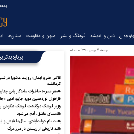
جمعه ۱۶ مرداد ۰۵
نوجوان
دین و اندیشه
فرهنگ و نشر
میهن و مقاومت
استان‌ها
ای
جمعه ۷ بهمن ۱۳۹۰ - ۰۸:۰۰
پربازدیدتری
تلاقی هنر و ایمان؛ روایت عاشورا در قلب
کرمانشاه
«سفرِ عمر»؛ خاطرات ماندگار بانی چناره
فراخوان نوزدهمین دوره جایزه ادبی «ج
وزیر فرهنگ درگذشت فرهنگ شکوهی را
سامسای عاشق، آدم می‌شود
پشت نام دولت‌آبادی، سال‌ها تلاش و ا
سند تاریخی از زیستن در مرز مرگ