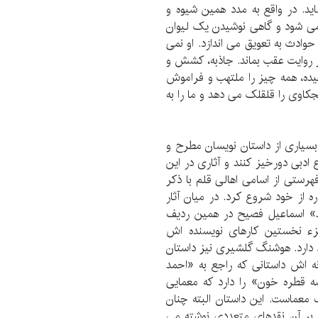
ید. در واقع به مدد همین شیوه و
ی شود و گاهی نوشیدن یک لیوان
وادث به تعویق می اندازد. او نمی
روایت عقب بماند. جاذبه، کشش و
چیده، همه چیز را ملتهب و فراموش
وی را قلقلک می دهد و ما را به
بسیاری از داستان نویسان مطرح و
ادبی دورخیز کنند و آثاری در این
فهرستی از اسامی اهالی قلم با ذکر
ه از خود شروع کرد. در میان آثار
د» اسماعیل فصیح در همین ردیف
 مربوط به سال 1347 است و جزء نخستین کارهای نویسنده اش
می تاریخ انتشار 1359 را بر خود دارد. هوشنگ گلشیری نیز داستان
ه اش داستانی که راجع به «احمد
 قطره خون» را دارد که معمایی
معماست. این داستان البته چنان
 بر آن نقدهای متعددی نوشته می