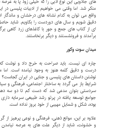
های جادویی این نوع ادبی را که خیلی زود پا به عرصه 
منکر شد. اما وقتی می خواهیم از ادبیات پلیسی در ا
واقع می توان به کدام نشانه های درخشان و ماندگار ا
دقیق شویم و سال های دوردست را بکاویم. شاید حاصل
ای از کتاب های جمع و جور با کاغذهای زرد کاهی برگر
برآمدند و فرونشستند و دیگر برنخاستند.
میدان سوت وکور
چاره ای نیست. باید صراحت به خرج داد و نوشت که ا
درست و دقیق کلمه هنوز به وجود نیامده است. اما مو
نوشتن داستان های پلیسی و جنایی در ایران کجاست؟ ب
شرایط باز می گردد به ساختار اجتماعی، فرهنگی و سی
سردستی بتوان مدعی شد که دست کم تا دو سه دهه
جوامع توسعه یافته در پرتو رشد طبیعی سرمایه داری د
بوده، شکل و شمایل مهیبی از خود بروز نداده است.
علاوه بر این، موانع ذهنی، فرهنگی و نوعی پرهیز از گر
و خشونت، شاید از دیگر علت های به عرصه نیامدن ر