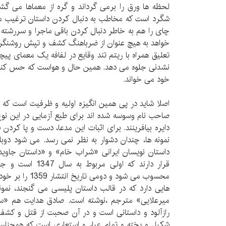
لحظه ها ورق را برمی گرداند و گره از معماها می گشا
شگرد است که مخاطب به دنبال کردن داستان ترغیب م
چای را هم به خاطر دنبال کردن باقی ماجرا و سررشته ح
خواهد به هیچ عنوان از ضرباهنگ کشف و تپش روشنگر 
تعلیق همراه با ریتم تند وقایع در لفافه یک معمای پی
نشدنی جلوه می دهد. همین حال و هواست که حس کنجکا
خود می خواند.
اصلا شاید در پی همین انگیزه اولیه و ظرفیت است که 
صاحب نام وسوسه شده اند برای طبع آزمایی در این نوع 
دایره بیافرینند. برای اثبات این مدعا، دست و پا کردن 
نمونه ها، چندان دشوار به نظر نمی رسد. می شود دوبار
داستان نویسان ایرانی «شراب خام» و «داستان جاوی
قرار دارند که اولی
محسوب می شود و دو
هایی دارد که در قالب داستان پلیسی می گنجند، نمون
میرعلایی» مترجم ،نوشته است. صادق هدایت هم «سه
رازآلود و داستانی است و در آن صحبت از قتل و کشف 
شکیل و پخته و تمام عیار و استعاری است که همچنان