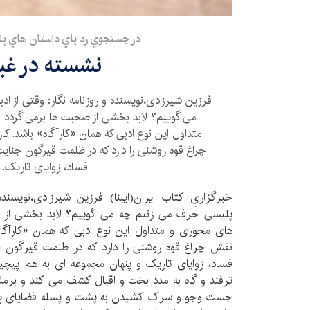
در جستجوي رد پاي داستان هاي پلي
نشسته در غبا
فرزین شیرزادی،نويسنده و روزنامه نگار: وقتی از 
می گوییم؟ لابد بخشی از صحبت ها برمی گرد
متداول این نوع ادبی که همان «کارآگاه» باشد. 
چراغ قوه روشنی را دارد که در ظلمت قیرگون جنای
فساد، زوایای تاریک...
خبرگزاري كتاب ايران(ايبنا) فرزین شیرزادی،نويسنده 
پلیسی حرف می زنیم چه می گوییم؟ لابد بخشی از
های محوری و متداول این نوع ادبی که همان «کارآگاه
نقش چراغ قوه روشنی را دارد که در ظلمت قیرگون ج
فساد، زوایای تاریک و پنهان مجموعه ای به هم پیچیده
ترفند و گاه به مدد بخت و اقبال کشف می کند و برملا
جست وجو و سرک کشیدن به پشت و پسله قضایای پره