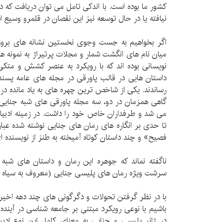
کشور ما بوده است. با اندکی تامل می توان دریافت که 
نیافته یا در حال توسعه نیز این نقصان در قلمرو وسیع 
اگر بخواهیم به جست وجوی نخستین نشانه های بروز اد
میان نام های انگشت شمار و مجلات پرتیراژ به نمونه ه
نویسانی بوده اند که با رویکرد به عنصر کشش و متکی
داستان هایی در قالب پاورقی در مجله های عامه پسند
رساندند. یکی از شاخص ترین چهره های به یاد مانده د
گاهی همزمان در دو، سه مجله پاورقی های شبه جنا
می شد و طرفداران خاص خود را داشت. در زمینه ادبیات
تا حدی بر انگاره های رمان های جنایی نوشته شده عبا
فصیح» و چند داستان کوتاه آمیخته به طنز از نویسنده ای
ناگفته نماند که جوهره این رمان و داستان های شبه 
سرشت ویژه رمان های پلیسی جنایی (معروف به سیاه د
با در نظر گرفتن تحولات و دگرگونی های چند دهه اخیر شا
باشیم با نوعی رویکرد مبتنی بر جامعه شناسی در آینده
در ژانر پلیسی و جنایی به معنای کامل این نوع ادبیا