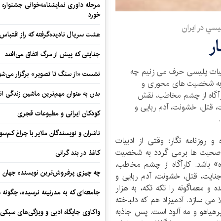
مرحله داوری نمایشنامه‌خوانی جشنواره 
خورد
سي در ايران
هشت سریال نادیده‌گرفته که راز اقتباس
ر
جنایتی که پیش از مرگ اتفاق می‌افتد
ادبیات پلیسی حرف می زنیم چه
نشست «از سنگ تا تصویر» برگزار می‌شو
د به شخصیت های محوری و
بدن به عنوان مهم‌ترین ماشین زندگی ان
کارآگاه از چشم مخاطب، نقش
ت، قتل، خشونت، آدم ربایی و
کودکان ایرانی و مطبوعات قجری
ناشران و نویسندگان ملایر با چراغ کم‌س
و روزنامه نگار: وقتی از ادبیات
 صحبت ها برمی گردد به شخصیت
کاغذ در بند گرانی
» باشد. کارآگاه از چشم مخاطب،
چه چیزی پرفروش‌ترین نویسنده جهان را
نایت، قتل، خشونت، آدم ربایی و
 و معماگونه را تکه تکه، به هزار
جامعه‌ای که به مدرنیته نرسیده، چگونه 
 می سازد. آدمیزاد هم که دلباخته
یاهو و مه آلود است. پس جاذبه
واکاوی جایگاه ادبی و ویژگی‌های سبکی