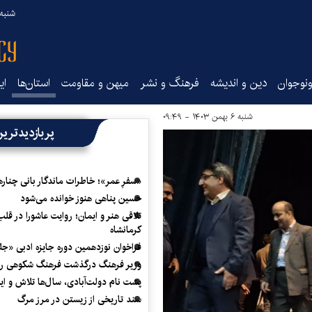
شنبه ۱۷ مرداد ۵
نوجوان
دین و اندیشه
فرهنگ و نشر
میهن و مقاومت
استان‌ها
ای
شنبه ۶ بهمن ۱۴۰۳ - ۰۹:۴۹
پربازدیدتری
«سفرِ عمر»؛ خاطرات ماندگار بانی چناره
حسین پناهی هنوز خوانده می‌شود
تلاقی هنر و ایمان؛ روایت عاشورا در قلب
کرمانشاه
فراخوان نوزدهمین دوره جایزه ادبی «ج
وزیر فرهنگ درگذشت فرهنگ شکوهی را
پشت نام دولت‌آبادی، سال‌ها تلاش و ا
سند تاریخی از زیستن در مرز مرگ