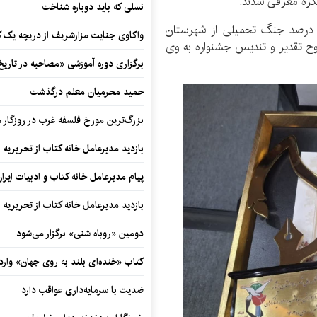
گره معرفی شدند.
نسلی که باید دوباره شناخت
راساس رای هیئت داوران «احمد یوسفی» جانباز ۳۰ درصد جنگ تحمیلی از شهرستان
واکاوی جنایت مزارشریف از دریچه یک 
ح تقدیر و تندیس جشنواره به وی
برگزاری دوره آموزشی «مصاحبه در تاری
حمید محرمیان معلم درگذشت
بزرگ‌ترین مورخ فلسفه غرب در روزگار م
بازدید مدیرعامل خانه کتاب از تحریریه ای
پیام مدیرعامل خانه کتاب و ادبیات ایرا
بازدید مدیرعامل خانه کتاب از تحریریه ای
دومین «روباه شنی» برگزار می‌شود
کتاب «خنده‌ای بلند به روی جهان» وارد 
ضدیت با سرمایه‌داری عواقب دارد