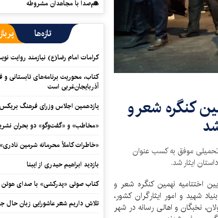
هم‌صدا با مجاهدان مشروطه
تازه‌ها
پرباز
کرامات امام رضا(ع) نیازمند روایت نو
کتاب، محوریت برنامه‌های تابستانی و ف
آذربایجان‌غربی است
مین کنگره شعر و
یازدهمین اجلاس وزرای فرهنگ بریکس آ
شد
«مخاطب» و «گفت‌وگو» دو بحران نشری
«خاطرات کاملاً محرمانه شرمین نادری»
 جانباز ۳۰ درصد جنگ تحمیلی موفق به کسب عنوان
استان ایثار شد.
بازدید ابراهیم حیدری از ایبنا
ین اختتامیه نهمین کنگره شعر و
کتاب صوتی «پدرکشی» با صدای هوتن ش
یاد شهید و امور ایثارگران کشور،
تلاش داریم شعر عاشورایی زبان حال جا
ن، نخبگان و اهالی رسانه در شهر