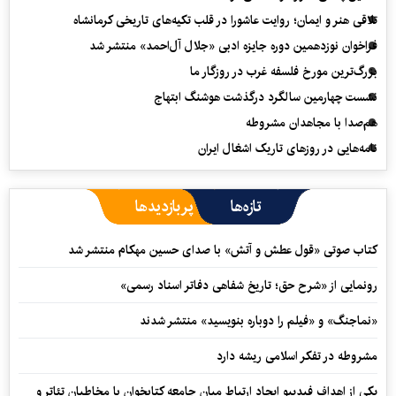
تلاقی هنر و ایمان؛ روایت عاشورا در قلب تکیه‌های تاریخی کرمانشاه
فراخوان نوزدهمین دوره جایزه ادبی «جلال آل‌احمد» منتشر شد
بزرگ‌ترین مورخ فلسفه غرب در روزگار ما
نشست چهارمین سالگرد درگذشت هوشنگ ابتهاج
هم‌صدا با مجاهدان مشروطه
نامه‌هایی در روزهای تاریک اشغال ایران
تازه‌ها
پربازدیدها
کتاب صوتی «قول عطش و آتش» با صدای حسین مهکام منتشر شد
رونمایی از «شرح حق؛ تاریخ شفاهی دفاتر اسناد رسمی»
«نماجنگ» و «فیلم را دوباره بنویسید» منتشر شدند
مشروطه در تفکر اسلامی ریشه دارد
یکی از اهداف فیدیبو ایجاد ارتباط میان جامعه کتابخوان با مخاطبان تئاتر و