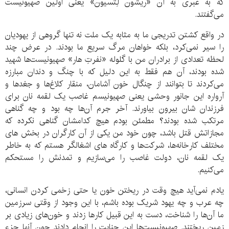
که به عبری به آن «ریشون لِتسیون» یعنی اولین صهیونیست
می‌گفتند.
در واقع کشتن تدریجی ما به مثابه یک ملت نه تنها گروهی از یهودیان
را سیر نمی‌کرد، بلکه خواهان مرگ سریع ما بودند. در عرض چند
لحظه تعدادی از برادران من با گلوله «نفرتِ هار» صهیونیست‌ها شهید
شده بودند، آن هم فقط به این دلیل که با چنگ و دندان مبارزه
می‌کردند تا بتوانند از چنگال خون آشامان، منقار کلاغ‌ها و جغدها و
آرواره این جانور وحشی یعنی صهیونیسم غاصب یک لقمه نان برای
فرزندان شان بیرون بیاورند. آخر جرم آن‌ها چه بود و چه گناهی
مرتکب شده بودند؟ مطمئن بودم هیچ کدامشان گناهی نکرده که
مجازاتش قتل باشد، چون خود من یکی از آن کارگران در بخش های
مختلف کارخانه‌ها، شرکت‌ها و کارگاه های اشغالگر هستم که به خاطر
یک لقمه نان، دولت غاصب را می‌سازیم و تمدنش را مستحکم
می‌کنیم.
یادم نمی‌آید هیچ وقت در ریختن خون یا حتی زخمی کردن انسانی،
چه عرب و چه یهود شریک بوده باشم، با این وجود از وقتی سرزمین
ما آن‌ها را شناخت، دست به این قبیل کارها زدند و خون‌های زیادی بر
زمین ریختند. صهیونیست‌ها این جنایت را انجام دادند چون آنها جزء