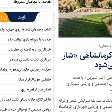
هم‌صدا با مجاهدان مشروطه
تازه‌ها
پرباز
کتاب «خنده‌ای بلند به روی جهان» وارد 
ضدیت با سرمایه‌داری عواقب دارد
و محلی؛
خبرنگاران؛ دغدغه‌مندان خطرپذیر
کرمانشاهی «شار
بازیگران ادبیات داستانی معاصر
ی‌شود
«برنامه راهبردی حکمرانی‌محور» رونما
اهی «شار شیرین» با هدف
حقیقتی هولناک‌تر از مرگ
، اجتماعی و ورزشی شهرداری
.
ایمان پس از تجربه رنج
قارقار کلاغ؛ حادثه زیبای تغییر فصل در 
انشاه، مسابقه سرایش شعر و ترانه
ماعی و ورزشی شهرداری کرمانشاه
روایتی صمیمی از نوجوانی در دل طبیع