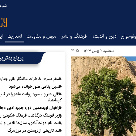
شنبه ۱۷ مرداد ۵
نوجوان
دین و اندیشه
فرهنگ و نشر
میهن و مقاومت
استان‌ها
ای
سه‌شنبه ۲ بهمن ۱۴۰۳ - ۱۴:۱۵
پربازدیدتری
«سفرِ عمر»؛ خاطرات ماندگار بانی چناره
حسین پناهی هنوز خوانده می‌شود
تلاقی هنر و ایمان؛ روایت عاشورا در قلب
کرمانشاه
فراخوان نوزدهمین دوره جایزه ادبی «ج
وزیر فرهنگ درگذشت فرهنگ شکوهی را
پشت نام دولت‌آبادی، سال‌ها تلاش و ا
سند تاریخی از زیستن در مرز مرگ