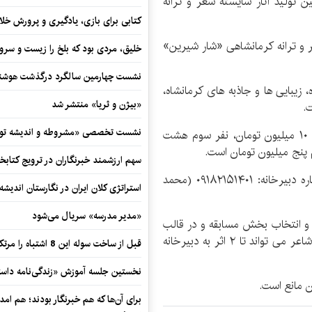
 تولید آثار شایسته شعر و ترانه
کتابی برای بازی، یادگیری و پرورش خل
 ترانه کرمانشاهی «شار شیرین»
خلیق، مردی بود که بلخ را زیست و سرو
نشست چهارمین سالگرد درگذشت هوشنگ
 زیبایی ها و جاذبه های کرمانشاه،
«بیژن و ثریا» منتشر شد
.
نشست تخصصی «مشروطه و اندیشه توسع
جوایز بخش شعر نفر اول ۱۵ میلیون تومان، نفر دوم ۱۰ میلیون تومان، نفر سوم هشت
 پنج میلیون تومان است.
سهم ارزشمند خبرنگاران در ترویج کتابخ
مهلت ارسال آثار از یکم تا پایان بهمن ماه ۱۴۰۳ به شماره دبیرخانه: ۰۹۱۸۲۱۵۱۴۰۱ (محمد
استراتژی کلان ایران در نگارستان اندیش
«مدیر مدرسه» سریال می‌شود
عر و انتخاب بخش مسابقه و در قالب
فایل word و هم در قالب فایل pdf ارسال شود و هر شاعر می تواند تا ۲ اثر به دبیرخانه
قبل از ساخت سوله این 8 اشتباه را مرتکب نشوید
نخستین جلسه آموزش «زندگی‌نامه‌ داستا
برای آن‌ها که هم خبرنگار بودند؛ هم امداد