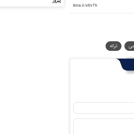
پیروز
می
ترانه