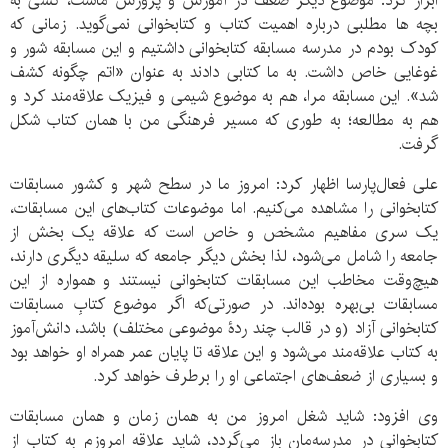
ابراز کرد: موضوع دیگر ضعف در آموزش و پرورش ماست، کسی به
بچه ها مطلبی درباره اهمیت کتاب و کتابخوانی نمی‌گوید. زمانی که
کودک بودم در مدرسه مسابقه کتابخوانی داشتیم و این مسابقه شور و
غوغایی خاص داشت. به ما کتابی دادند به عنوان «اتم چگونه کشف
شد». این مسابقه مرا، هم به موضوع شیمی و فیزیک علاقه‌مند کرد و
هم به مطالعه؛ به طوری که مسیر فرهنگی من با همان کتاب شکل
گرفت.
علی فعال‌پارسا اظهار کرد: امروز ما در سطح شهر و کشور مسابقات
کتابخوانی را مشاهده می‌کنیم. اما موضوعات کتاب‌های این مسابقات،
یک سری مفاهیم مشخص و خاص است که علاقه یک بخش از
جامعه را شامل می‌شود، لذا بخش دیگر جامعه که سلیقه دیگری دارند،
هیچ‌وقت مخاطب این مسابقات کتابخوانی نیستند و همواره از این
مسابقات بی‌بهره بوده‌اند. در صورتی‌که اگر موضوع کتابِ مسابقات
کتابخوانی آزاد (و در قالب چند ردۀ موضوعی مختلف) باشد، دانش‌آموز
به کتاب علاقه‌مند می‌شود و این علاقه تا پایان عمر همراه او خواهد بود
و بسیاری از ضعف‌های اجتماعی او را برطرف خواهد کرد.
وی افزود: شاید شغل امروز من به همان زمان و همان مسابقات
کتابخوانی در مدرسه‌مان باز می‌گردد، شاید علاقه امروزم به کتاب از