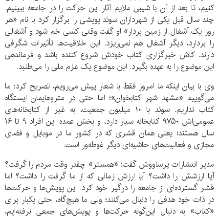
کنیم، تا بعد از آن با شیبی ملایم آثار این حرکت را در جامعه ببینیم.
چند سال قبل یکی از شهرداران سوئد پویشی را برگزار کرد با نام «هر
روز یک آشغال از زمین بردار» او گفت وقتی کسی خم شود و آشغالی
را بردارد، دیگر آشغال هم نمی‌ریزد. این خلاقیت‌ها تأثیرات شگرفی
دارند. کاش خبرگزاری کتاب خودش شروع کننده باشد و فرماندهی
این موضوع را به عهده بگیرد. این موضوع یک عزم ملی را می‌طلبد.
وی با بیان اینکه ما امروز فقط با شعار پیش می‌رویم، تصریح کرد: ما
می‌گوییم «مشهد شهر کتابخوان»؛ اما حتی در متروهایمان ایستگاه
کتاب نداریم. سوئد با ۱۰ میلیون جمعیت، به غیر از کتابخانه‌های
عمومی‌اش ۹۷۵۰ کتابخانه سیار دارد، و بخش عمده این افراد ۹ تا ۱۶
سال هستند؛ یعنی همان قشری که در کشور ما در موبایل و فضای
مجازی و فعالیت‌های حاشیه‌ای دیگر غوطه‌ور است.
مدیر انتشارات پرساووش گفت: «همستر» چقدر وقت مردم را گرفت؟
آیا ارزشش را داشت؟ آیا ارزش زمانی که از ما گرفت را داشت؟ اما
قشر گسترده‌ای از جامعه را درگیر خود کرد. این پویش‌ها و حرکت‌ها
در ذات خود هدفی را دنبال می‌کنند؛ ولی ما هیچ‌گاه، حتی یکبار برای
«کتاب» به دنبال این‌گونه حرکت‌ها و پویش‌های جمعی نرفته‌ایم،