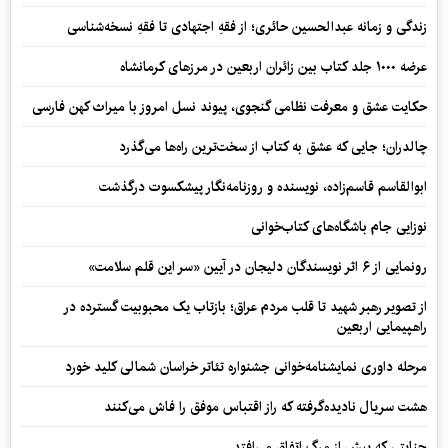
زندگی و زمانه عبدالحسین حائری؛ از فقهِ اجتهادی تا فقهِ نسخه‌شناسی
عرضه ۱۰۰۰ جلد کتاب بین زائران اربعین در مرزهای کرمانشاه
حکایت عشق و معرفت نظامی گنجوی، پیوند نسل امروز با میراث کهن فارسی
چالدران؛ جایی که عشق به کتاب از سخت‌ترین راه‌ها می‌گذرد
ابوالقاسم قاسم‌زاده، نویسنده و روزنامه‌نگار پیشکسوت درگذشت
نوزایی جام باشگاه‌های کتاب‌خوانی
رونمایی از ۶ اثر نویسندگان دلیجان در آیین «سر این قلم سلامت»
از تصویر رهبر شهید تا قلب مردم عراق؛ بازتاب یک محبوبیت گسترده در
راهپیمایی اربعین
مرحله داوری نمایشنامه‌خوانی جشنواره تئاتر خراسان شمالی کلید خورد
هشت سریال نادیده‌گرفته که راز اقتباس موفق را فاش می‌کنند
جنایتی که پیش از مرگ اتفاق می‌افتد