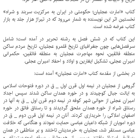
کتاب «امارت عجلیان؛ حکومتی در ایران به مرکزیت سربند و شراه»
نخستین اثر این نویسنده به شمار می‌رود که در تیراژ هزار جلد به بازار
کتاب عرضه شده است.
این کتاب که در شش فصل به رشته تحریر در آمده است؛ شامل
سرفصل‌هایی چون جغرافیای تاریخ قلمرو عجلیان، تاریخ مردم ساکن
منطقه فائقین، نحوه مهاجرت عجلیان به منطقه فائقین، حکمرانی
امیران عجلی، تشکیل ایغارین و اولاد و احفاد امیران عجلی.
در بخشی از مقدمه کتاب «امارت عجلیان» آمده است:
گروهی از عجلیان در نیمه اول قرن اول _ ق در دوره فتوحات اسلامی
به ایالت جبال کوچیدند و در خوره همدان ساکن شدند سپس اجداد
امیران عجلی از حوالی شهر کوفه در نیمه دوم قرن اول _ ق به آنها در
رستاق شراه از خوره همدان ملحق گردیدند و تا رستاق فاتق در خوره
اصفهان املاکی را خریداری کردند. آنان در نیمه اول قرن دوم _ ق در
دوره امویان از شبکه داعیان عباسی حمایت نمودند و هنگامی که خلافت
عباسی مستقر شد، عجلیان به خرمدینان تاختند و بر مناطقی در همان
رساتیق استیلا یافتند سپس از همپوشانی سبقه اموی‌ستیزانه و