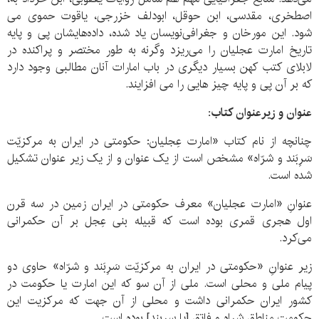
اصطخری، مقدسی، ابن حوقل، ابودلف خزرجی، یاقوت حموی می
شود. این مورخان و جغرافی‌نویسان یاد شده، داده‌هایشان پی و پایه
تاریخ امارت عجلیان را می‌ریزد وگرنه به طور مختصر و پراکنده در
لابلای کتب کهن بسیار دیگری در باب امارات آنان مطالبی وجود دارد
که بر آن پی و پایه چیز هایی را می افزایند.
عنوان و زیرعنوان کتاب:
چنانچه از نام کتاب «امارت عِجلیان: حکومتی در ایران به مرکزیّت
سَرِبَند و شرّاه» مشخص است از یک عنوان و از یک زیر عنوان تشکیل
شده است.
عنوانِ «امارت عجلیان» معرف حکومتی در ایران زمین در سه قرن
اول هجری قمری بوده است که قبیله بنی عِجل بر آن حکمرانی
می‌کرد.
زیر عنوانِ «حکومتی در ایران به مرکزیّت سَرِبَند و شرّاه» حاوی دو
پیام ملی و محلی است. ملی از آن سو که این امارت یا حکومت در
کشور ایران حکمرانی داشت و محلی از آن جهت که مرکزیت این
حکومت مناطق شراه و فاتق [یا سربند] بوده است.