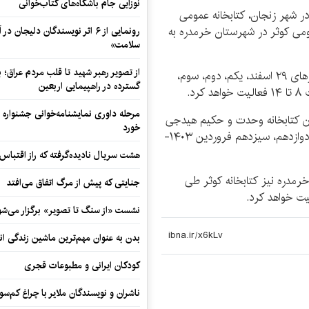
نوزایی جام باشگاه‌های کتاب‌خوانی
ر شهر زنجان، کتابخانه عمومی
می کوثر در شهرستان خرمدره به
رونمایی از ۶ اثر نویسندگان دلیجان
سلامت»
از تصویر رهبر شهید تا قلب مردم عراق؛
وی افزود: کتابخانه سید افضل موسوی (زنجان) طی روزهای ۲۹ اسفند، یکم، دوم، سوم،
گسترده در راهپیمایی اربعین
مرحله داوری نمایشنامه‌خوانی جشنواره 
ین کتابخانه وحدت و حکیم هیدجی
خورد
(ابهر): روزهای ۲۹ اسفند، یکم، دوم، سوم، چهارم، دهم، دوازدهم، سیزدهم فروردین ۱۴۰۳-
هشت سریال نادیده‌گرفته که راز اقتباس
خرمدره نیز کتابخانه کوثر طی
جنایتی که پیش از مرگ اتفاق می‌افتد
نشست «از سنگ تا تصویر» برگزار می‌شو
بدن به عنوان مهم‌ترین ماشین زندگی ان
کودکان ایرانی و مطبوعات قجری
ناشران و نویسندگان ملایر با چراغ کم‌س