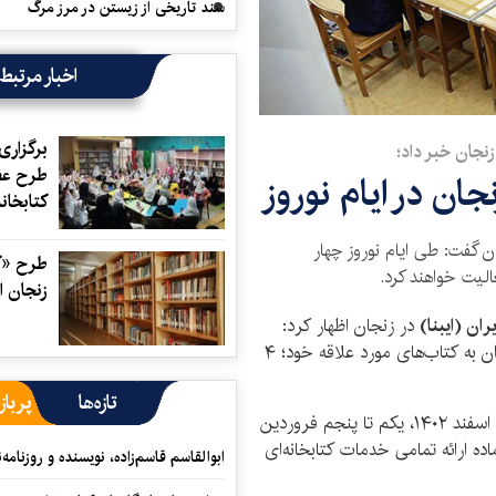
سند تاریخی از زیستن در مرز مرگ
اخبار مرتبط
برگزاری
نجان خبر داد؛
طرح عض
کتابخان
 گفت: طی ایام نوروز چهار
طرح «کت
لیت خواهند کرد.
زنجان ا
ان (ایبنا)
در زنجان اظهار کرد:
طبق هماهنگی صورت گرفته به منظور دسترسی شهروندان به کتاب‌های مورد علاقه خود؛ ۴
تازه‌ها
پرباز
وی تصریح کرد: بر همین اساس در روزهای سه‌شنبه ۲۹ اسفند ۱۴۰۲، یکم تا پنجم فروردین
اده ارائه تمامی خدمات کتابخانه‌ای
ابوالقاسم قاسم‌زاده، نویسنده و روزنا