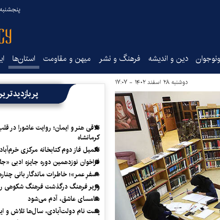
پنجشنبه ۱۵ مرداد ۰۵
نوجوان
دین و اندیشه
فرهنگ و نشر
میهن و مقاومت
استان‌ها
ای
دوشنبه ۲۸ اسفند ۱۴۰۲ - ۱۷:۰۷
پربازدیدتری
تلاقی هنر و ایمان؛ روایت عاشورا در قلب
کرمانشاه
تکمیل فاز دوم کتابخانه مرکزی خرم‌آباد
فراخوان نوزدهمین دوره جایزه ادبی «ج
«سفرِ عمر»؛ خاطرات ماندگار بانی چناره
وزیر فرهنگ درگذشت فرهنگ شکوهی را
سامسای عاشق، آدم می‌شود
پشت نام دولت‌آبادی، سال‌ها تلاش و ا