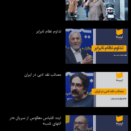
تداوم نظام نابرابر
مصائب نقد ادبی در ایران
ایده اقتباس معکوس از سریال «در
انتهای شب»