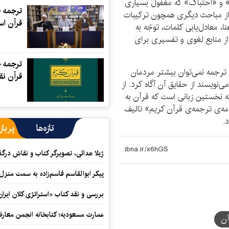
ن» و «احتباک» که مغفول بسیاری
ترجمه 
 از مباحث دیگری همچون ترکیبات
قرآن ا
 معادل‌یابی کلمات، توجّه به
از منابع لغوی و تفسیری برای
ترجمه ح
رجمه نمی‌توان بیشتر مردمان
قرآن نق
‌نویسند از حقایق آن آگاه کرد. از
 که نخستین زبانی است که قرآن به
مه‌ی ترجمه‌ی قرآن کریم» تالیف
.
تازه‌ها
پرباز
ژیلا هدائی، تصویرگر کتاب و نقاش در
پیکر ابوالقاسم قاسم‌زاده به سمت منزل
بررسی و نقد کتاب «استراتژی کلان ایران
عمارت مسعودیه؛ کتابخانه انجمن معار
آن