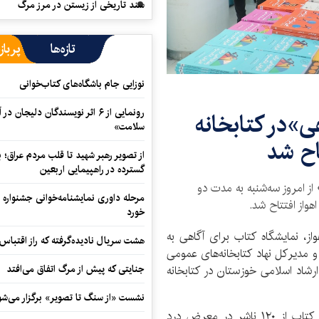
سند تاریخی از زیستن در مرز مرگ
تازه‌ها
پرباز
نوزایی جام باشگاه‌های کتاب‌خوانی
رونمایی از ۶ اثر نویسندگان دلیجان
ی»در کتابخانه
سلامت»
اح شد
از تصویر رهبر شهید تا قلب مردم عراق؛
گسترده در راهپیمایی اربعین
از امروز سه‌شنبه به مدت دو
مرحله داوری نمایشنامه‌خوانی جشنواره 
هواز افتتاح شد.
خورد
واز، نمایشگاه کتاب برای آگاهی به
هشت سریال نادیده‌گرفته که راز اقتباس
و مدیرکل نهاد کتابخانه‌های عمومی
جنایتی که پیش از مرگ اتفاق می‌افتد
رشاد اسلامی خوزستان در کتابخانه
نشست «از سنگ تا تصویر» برگزار می‌شو
در این نمایشگاه ۷هزار عنوان کتاب و ۱۵۰ هزار نسخه کتاب از ۱۲۰ ناشر در معرض درد