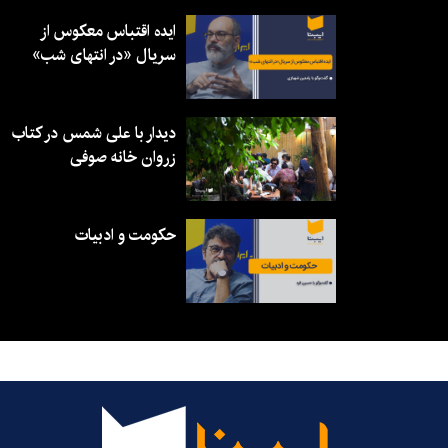
ایده اقتباس معکوس از
سریال «در انتهای شب»
دیدار با علی شمس در کتاب
زروان خانه صوفی
حکومت و ادبیات