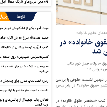
نامه‌هایی در روزهای تاریک اشغال ایران
تازه‌ها
پرباز
«پرده آخر» یکی از شاهکارهای تاریخ سی
ه‌های حقوق خانواده؛
حمید نعمت‌‏الله سراغ «داش آکل» صاد
ق خانواده» در
کتاب قرآن و ترجمه پیکتال در کتابخان
ی شد
کنسرت‌نمایش «سیاوش» روی صحنه می
وق خانواده، فصل دوم کتاب
«دورهمی سرتوک؛ شبی برای قصه و قدردان
اس بررسی شد.
می‌شود
در دومین نشست حقوقی با بررسی
رمان؛ قطب‌نمای مدرن برای پیمایش در
تصر حقوق خانواده» در بندرعباس
نشست «نسبت هنر معاصر با نهاد چیست؟
فعالان چاپ دیجیتال از چالش‌های واردا
کتاب «مختصر حقوق خانواده» در
اولیه گفتند
لاف جنس اشاره کرد و ضمن تشریح