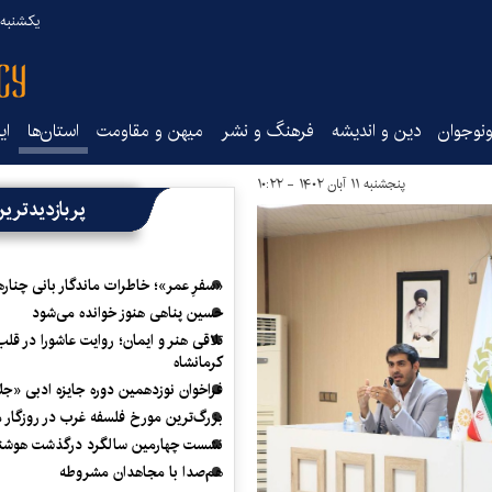
یکشنبه ۱۸ مرداد ۰۵
نوجوان
دین و اندیشه
فرهنگ و نشر
میهن و مقاومت
استان‌ها
ای
پنجشنبه ۱۱ آبان ۱۴۰۲ - ۱۰:۲۲
پربازدیدتری
«سفرِ عمر»؛ خاطرات ماندگار بانی چناره
حسین پناهی هنوز خوانده می‌شود
تلاقی هنر و ایمان؛ روایت عاشورا در قلب
کرمانشاه
فراخوان نوزدهمین دوره جایزه ادبی «ج
بزرگ‌ترین مورخ فلسفه غرب در روزگار م
نشست چهارمین سالگرد درگذشت هوشنگ
هم‌صدا با مجاهدان مشروطه