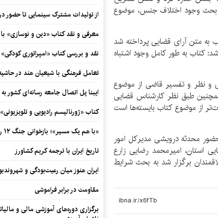
در بحث وجود اختلاف جنس، موضوع
از تولیدات مشترک سینمایی تا حضور در 
معرفی و نقد کتاب «دین و نوسازی» ب
ه متن آرای قضایی پرداخته شد
شد: کتاب به طور کامل وجود اشتباه
نقد و بررسی کتاب «امپراتوری کودکی»
تعامل فرهنگی با شیعیان هند در حاشی
ای و نظر و تفسیر قاضی از موضوع
ایبنا پل اتصال جامعه رسانه‌ای کشور به
همچنین طبق نظر کارشناس قضایی
ت‌تر از موضوع کتاب بایسته‌ها است
کتاب «ژورنالیسم رادیویی و تلویزیونی» ب
«با هم یک مسیر»؛ بازخوانی جنگ ۱۲ روزه در قاب یک رمان کوتاه
حضور محدثه درویشی مدیرکل امور
یی استان، امیرمحمد رضایی زارع
تاریخ ایران با ترجمه کریم کشاورز
مندان برگزار شد به بحث شرایط
ایران هنوز میان رعیت‌بودگی و شهروندب
مقاومت در برابر فراموشی
برگزاری دوره‌های آموزشی مالی و مالیا