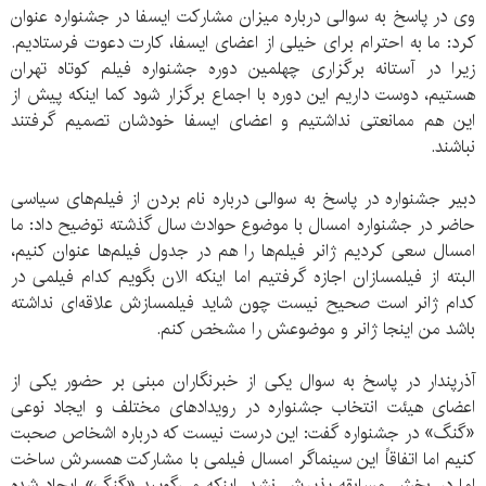
وی در پاسخ به سوالی درباره میزان مشارکت ایسفا در جشنواره عنوان
کرد: ما به احترام برای خیلی از اعضای ایسفا، کارت دعوت فرستادیم.
زیرا در آستانه برگزاری چهلمین دوره جشنواره فیلم کوتاه تهران
هستیم، دوست داریم این دوره با اجماع برگزار شود کما اینکه پیش از
این هم ممانعتی نداشتیم و اعضای ایسفا خودشان تصمیم گرفتند
نباشند.
دبیر جشنواره در پاسخ به سوالی درباره نام بردن از فیلم‌های سیاسی
حاضر در جشنواره امسال با موضوع حوادث سال گذشته توضیح داد: ما
امسال سعی کردیم ژانر فیلم‌ها را هم در جدول فیلم‌ها عنوان کنیم،
البته از فیلمسازان اجازه گرفتیم اما اینکه الان بگویم کدام فیلمی در
کدام ژانر است صحیح نیست چون شاید فیلمسازش علاقه‌ای نداشته
باشد من اینجا ژانر و موضوعش را مشخص کنم.
آذرپندار در پاسخ به سوال یکی از خبرنگاران مبنی بر حضور یکی از
اعضای هیئت انتخاب جشنواره در رویدادهای مختلف و ایجاد نوعی
«گنگ» در جشنواره گفت: این درست نیست که درباره اشخاص صحبت
کنیم اما اتفاقاً این سینماگر امسال فیلمی با مشارکت همسرش ساخت
اما در بخش مسابقه پذیرش نشد. اینکه می‌گویید «گنگ» ایجاد شده