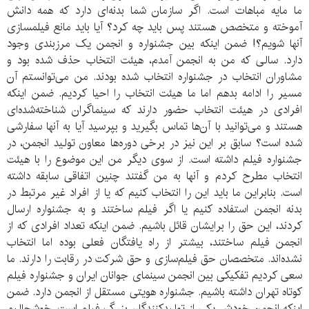
ما مایه مباهات است. اگر سازمان شما بدنه‌ای دارد که همه دانش
آموخته و متخصص هستند پس باید چه کرد؟ آیا باید مانع فیلمسازی
آنها شویم؟! ضمن اینکه بین جشنواره و انجمن یک مرزبندی وجود
دارد. سالی که من به انجمن آمدم، هیئت انتخاب حذف شده بود و
مشاوران انتخاب در جشنواره انتخاب شده بودند. من می‌توانستم آن
مسیر را ادامه بدهم اما ما هیئت انتخاب را احیا کردیم. ضمن اینکه
افرادی در هیئت انتخاب حضور دارند که سینماگران شناخته‌شده‌ای
هستند و می‌توانید با آن‌ها تماس بگیرید و بپرسید آیا به آنها سفارشی
شده است؟ سابق بر این نیز در برخی دوره‌ها معاون تولید انجمن، در
جشنواره فیلم داشته است. از سوی دیگر من این موضوع را با هیئت
انتخاب مطرح کردم و آنها به من گفتند چنین اتفاقی سابقه داشته
است. بنابراین ما باید این را انتخاب کنیم که یا از افراد غیر مرتبط در
بدنه انجمن استفاده کنیم یا اگر فیلم ساختند و به جشنواره ارسال
کردند، این حق را برایشان قائل باشیم. ضمن اینکه تعداد افرادی که از
انجمن فیلم ساختند، بیشتر از راه یافتگان فعلی بوده اما انتخاب
نشده‌اند. متخصصان حق فیلم‌سازی و حق شرکت در رقابت را دارند. ما
سعی کردیم تفکیکی بین انجمن سینمای جوانان ایران و جشنواره فیلم
کوتاه تهران داشته باشیم. جشنواره هویتی مستقل از انجمن دارد. ضمن
اینکه انجمن خودش یکی از تولیدکنندگان بزرگ فیلم است. خوشحالیم