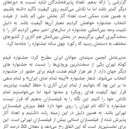
گزارشی را ارائه بدهم. تعداد پذیرفته‌شدگان شاید نسبت به دوره‌های
دیگر کمتر باشد اما ما تلاش می‌کنیم روی کیفیت تأکید داشته باشیم،
به همین علت ممکن است تعداد آثار بخش ملی کم باشد. از هیئت
انتخاب جشنواره خواهش کردیم معیار آن‌ها کیفیت باشد. به دلیل
تثبیت وجه بین‌المللی جشنواره در سال‌های اخیر سعی کردیم آثار را با
سخت‌گیری کیفی برگزینیم. در بخش بین‌الملل هم آثاری از کشورهای
مختلف به دستمان رسید که رکورد چهل ساله جشنواره را جابه‌جا کرد.
مدیرعامل انجمن سینمای جوانان ایران مطرح کرد: جشنواره فیلم
کوتاه تهران یکی از سخت‌ترین ورودی‌ها را نسبت به جشنواره های
دیگر جهان دارد. از هر هزار فیلم هشت فیلم برای حضور در جشنواره
انتخاب می‌شوند. شعار جشنواره «آیینه تمام نمای ایران» و تمام سعی
ما بر این بود که بتوانیم از تمام ایران آثاری با حفظ کیفیت بپذیریم.
قرار نبود کیفیت فدای رویکرد و محتوا شود اما می‌خواستیم تمام
تلاش خود را کنیم. این نگاه را به فیلمسازان بدهیم که قرار نیست
جشنواره با آنکه نام تهران را روی خود دارد فقط میزبان فیلمسازان
تهرانی باشد. به همین دلیل در این زمینه رشد داشتیم و تعداد آثار
پذیرش شده از فیلمسازان استانی بیش از فیلمسازان تهرانی است. این
برای نخستین‌بار است که این اتفاق رخ می‌دهد و معادل ۵۵ درصد آثار