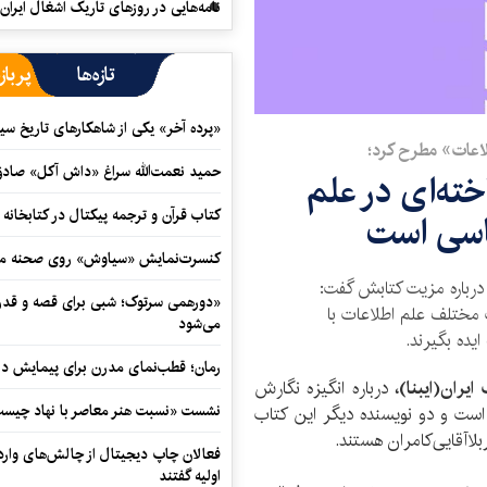
نامه‌هایی در روزهای تاریک اشغال ایران
تازه‌ها
پرباز
«پرده آخر» یکی از شاهکارهای تاریخ سی
لاعات» مطرح کرد؛
حمید نعمت‌‏الله سراغ «داش آکل» صاد
ته‌ای در علم‌
کتاب قرآن و ترجمه پیکتال در کتابخان
اسی است
کنسرت‌نمایش «سیاوش» روی صحنه می
درباره مزیت کتابش گفت:
«دورهمی سرتوک؛ شبی برای قصه و قدردان
ث مختلف علم اطلاعات با
می‌شود
یده بگیرند.
رمان؛ قطب‌نمای مدرن برای پیمایش در
ایران(ایبنا)،
درباره انگیزه نگارش
نشست «نسبت هنر معاصر با نهاد چیست؟
ست و دو نویسنده دیگر این کتاب
لاآقایی‌کامران هستند.
فعالان چاپ دیجیتال از چالش‌های واردا
اولیه گفتند