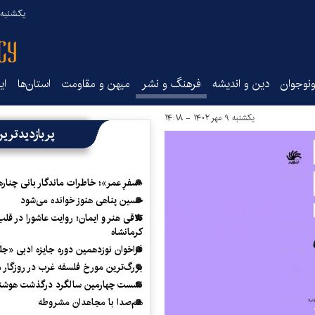
یکشنبه ۱۸ مرداد ۰۵
نوجوان
دین و اندیشه
فرهنگ و نشر
میهن و مقاومت
استان‌ها
ای
یکشنبه ۹ مهر ۱۴۰۲ - ۱۴:۱۸
پربازدیدتری
«سفرِ عمر»؛ خاطرات ماندگار بانی چناره
حسین پناهی هنوز خوانده می‌شود
تلاقی هنر و ایمان؛ روایت عاشورا در قلب
کرمانشاه
فراخوان نوزدهمین دوره جایزه ادبی «ج
بزرگ‌ترین مورخ فلسفه غرب در روزگار م
نشست چهارمین سالگرد درگذشت هوشنگ
هم‌صدا با مجاهدان مشروطه