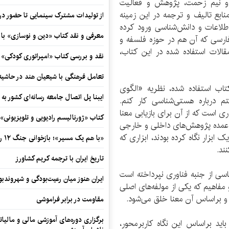
 و نیم زحمت، پژوهش و فعالیت
 منابع تالیف و ترجمه در این زمینه
از تولیدات مشترک سینمایی تا حضور در 
لاعات و دانش‌شناسی ورود کرده
معرفی و نقد کتاب «دین و نوسازی» ب
 فارسی که آن هم در حوزه فلسفه و
قالات استفاده شده در این کتاب،
نقد و بررسی کتاب «امپراتوری کودکی»
تعامل فرهنگی با شیعیان هند در حاشی
کتاب استفاده شده، نظریه «الگوی
ایبنا پل اتصال جامعه رسانه‌ای کشور به
تم درباره هستی‌شناسی کار کنم.
 است که از آن برای بازیابی معنا
کتاب «ژورنالیسم رادیویی و تلویزیونی» ب
 و عمده پژوهش‌های داخلی و خارجی
ک ابزار نگاه کرده بودند، ابزاری که
«با هم یک مسیر»؛ بازخوانی جنگ ۱۲ روزه در قاب یک رمان کوتاه
نند.
تاریخ ایران با ترجمه کریم کشاورز
اسی از جنبه فناوری نپرداخته است
ایران هنوز میان رعیت‌بودگی و شهروندب
 مفاهیم که یکی از مولفه‌های اصلی
و براساس آن معنا خلق می‌شود.
مقاومت در برابر فراموشی
برگزاری دوره‌های آموزشی مالی و مالیا
اید براساس این نگاه کاربرمحور،