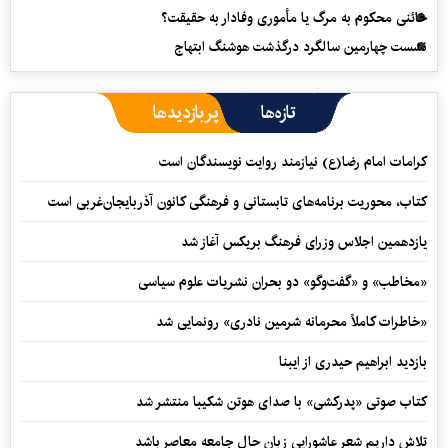
خائنی محکوم به مرگ یا مأموری وفادار به حقیقت؟
نشست چهارمین سالگرد درگذشت هوشنگ ابتهاج
تازه‌ها
پربازدیدها
کرامات امام رضا(ع) نیازمند روایت نویسندگان است
کتاب، محوریت برنامه‌های تابستانی و فرهنگی کانون آذربایجان‌غربی است
یازدهمین اجلاس وزرای فرهنگ بریکس آغاز شد
«مخاطب» و «گفت‌وگو» دو بحران نشریات علوم سیاسی
«خاطرات کاملاً محرمانه شرمین نادری» رونمایی شد
بازدید ابراهیم حیدری از ایبنا
کتاب صوتی «پدرکشی» با صدای هوتن شکیبا منتشر شد
تلاش داریم شعر عاشورایی زبان حال جامعه معاصر باشد