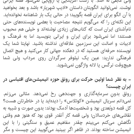
ولی مابقی نه اصلا. با ژست آمریکایی یا اروپایی نمی‌شود قصه ایرانی
نوشت. نمی‌توانید الگویتان داستان «ادیپ شهریار» باشد و بعد بخواهید
با آن الگو برای ایران قصه بگویید؛ در حالی یک بار شاهنامه نخوانده‌اید.
این نکته‌ای را که می‌گویم نتیجه مصاحبت با بعضی نویسنده‌های حتی
نام‌آشنای ایران است که کتاب‌های زیادی نوشته‌اند و خیلی هم محبوب
هستند؛ اما نمی‌شود برای ایران و ایرانی بنویسید اما به فرهنگ و
ادبیات و اصالت این سرزمین علاقه‌ای نداشته باشید. نهایتا شما یک
نویسنده حرفه‌ای هستید که در دهکده جهانی کار می‌کنید و هیچ اتصال
فرهنگی ندارید: عین یک نیلوفر سرگردان روی مرداب ولی شما
هیچ‌وقت نرگس یا لاله واژگون نمی‌شوید.
- به نظر شما اولین حرکت برای رونق حوزه انیمیشن‌های اقتباسی در
ایران چیست؟
رونق بدونِ سرمایه‌گذاری و جهت‌دهی رخ نمی‌دهد. مثالی می‌زنم.
نمی‌دانم سریال انیمیشن «کوتلاس» را دیده‌اید یا در خاطرتان هست؟
کل قصه دوبُعدی بود و شخصیت‌ها آدمک بودند: بدون صورت و شبیه به
نقاشی‌های خردسالان؛ ولی قصه کار آنقدر قوی بود که هنوز هم وقتی
نگاهش می‌کنم می‌بینم چقدر مفاهیم عمیق و سنگینی را با این
انیمیشن ساخته بودند. در ظاهر اگر ببینید می‌گویید این چیست و مگر