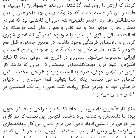
کردند که ارزش را روی قصه گذاشتند. من هنوز «پهلوانان» را می‌بینم و
طرفدار این کار هستم. دیدید که چندوقت پیش چه ماجراهایی را بین
مخاطبانش رقم زد! «پسر دلفینی» هم جزو آن کارهایی بود که هم در
بخش تجاری موفق بود و هم فنی و هم از نظر قصه توانسته بود
اصالت داستانی را توی کار بیاورد یا «لوپتو» که در آن نشانه‌های شهری
کرمان و بافت‌های فرهنگی وجود داشت. در همین جشنواره قبل هم
«بچه‌زرنگ» به نظر شاهکار بود و یک قدم رو به جلویی برای انیمیشن
ایرانی محسوب می‌شود. امیدوارم در اکران هم موفق باشد تا شاید
انگیزه‌ای شود برای تولیدکننده‌های انیمیشن در ایران که بدانند کار
کردن در کلاس جهانی، صرفا به انیمیت ویژه و طراحی شخصیت کپی
کارهای خارجی نیست؛ اینکه شما بتوانید قصه خودتان را با دنیای
فرهنگی خود به بهترین شکل روایت کنید یعنی دارید یک انیمیشن در
کلاس جهانی می‌سازید.
مثلا کار «آخرین داستان» از لحاظ تکنیک و طراحی واقعا کار خوبی
بود؛ اما داستانش به شدت ایراد داشت. اقتباس این نیست که هر کاری
می‌خواهی در داستان انجام دهی. من برای دیدن این کار لحظه‌شماری
می‌کردم؛ ولی وقتی کار را دیدم حقیقتا مأیوس شدم. هر کسی که در