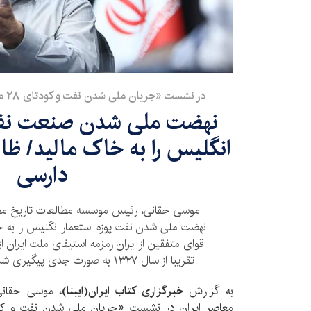
در نشست «جریان ملی شدن نفت و کودتای ۲۸ مرداد و نتایج آن‌ها» بیان شد؛
نهضت ملی شدن صنعت نفت 
انگلیس را به خاک مالید/ ظال
دارسی
موسی حقانی، رئیس موسسه مطالعات تاریخ معاصر 
نهضت ملی شدن نفت پوزه استعمار انگلیس را به خا
قوای متفقین از ایران زمزمه استیفای ملت ایرا
تقریبا از سال ۱۳۲۷ به صورت جدی پیگیری شد که یک خواسته ملی بود.
به گزارش
خبرگزاری کتاب ایران(ایبنا)،
موسی حقانی