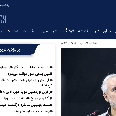
یکشنبه ۱۸ مرداد ۰۵
نوجوان
دین و اندیشه
فرهنگ و نشر
میهن و مقاومت
استان‌ها
ای
سه‌شنبه ۳۱ مرداد ۱۴۰۲ - ۱۶:۱۲
پربازدیدتری
«سفرِ عمر»؛ خاطرات ماندگار بانی چناره
حسین پناهی هنوز خوانده می‌شود
تلاقی هنر و ایمان؛ روایت عاشورا در قلب
کرمانشاه
فراخوان نوزدهمین دوره جایزه ادبی «ج
بزرگ‌ترین مورخ فلسفه غرب در روزگار م
نشست چهارمین سالگرد درگذشت هوشنگ
هم‌صدا با مجاهدان مشروطه