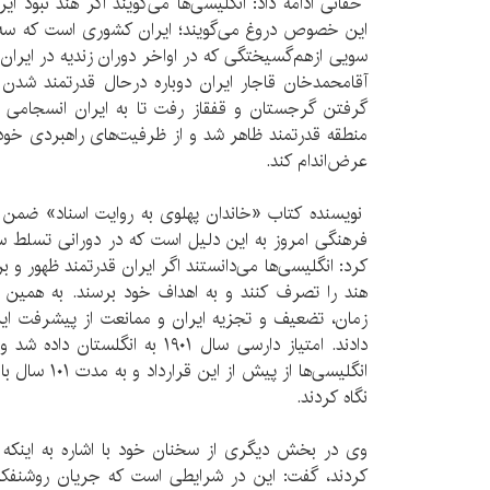
حقانی ادامه داد: انگلیسی‌ها می‌گویند اگر هند نبود ا
این خصوص دروغ می‌گویند؛ ایران کشوری است که سه قا
سویی ازهم‌گسیختگی که در اواخر دوران زندیه در ایران 
آقامحمدخان قاجار ایران دوباره درحال قدرتمند شد
گرفتن گرجستان و قفقاز رفت تا به ایران انسجامی دو
منطقه قدرتمند ظاهر شد و از ظرفیت‌های راهبردی خود
عرض‌اندام کند.
نویسنده کتاب «خاندان پهلوی به روایت اسناد» ضمن 
فرهنگی امروز به این دلیل است که در دورانی تسلط س
کرد: انگلیسی‌ها می‌دانستند اگر ایران قدرتمند ظهور و بر
هند را تصرف کنند و به اهداف خود برسند. به همین د
زمان، تضعیف و تجزیه ایران و ممانعت از پیشرفت این
دادند. امتیاز دارسی سال ۱۹۰۱ به ان
انگلیسی‌ها از پ
نگاه کردند.
وی در بخش دیگری از سخنان خود با اشاره به اینکه ان
کردند، گفت: این در شرایطی است که جریان روشنفکری