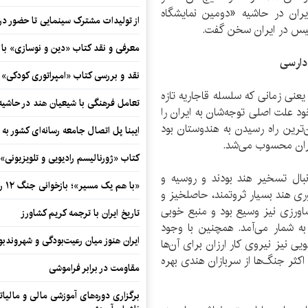
ان در حاشیه «دومین نمایشگاه
از تولیدات مشترک سینمایی تا حضور در 
یس در ایران سخن گفت.
معرفی و نقد کتاب «دین و نوسازی» ب
نقد و بررسی کتاب «امپراتوری کودکی»
قرارداد دارسی و از سال ۱۸۰۰میلادی یعنی زمانی که سلسله قاجاریه تازه
تعامل فرهنگی با شیعیان هند در حاشی
د علت اصلی توجه‌شان به ایران را
‌ترین راه رسیدن به هندوستان بود
ایبنا پل اتصال جامعه رسانه‌ای کشور به
یران محسوب می‌شد.
کتاب «ژورنالیسم رادیویی و تلویزیونی» ب
دنبال تسخیر هند بودند و روسیه و
«با هم یک مسیر»؛ بازخوانی جنگ ۱۲ روزه در قاب یک رمان کوتاه
ری هند بسیار ثروتمند، حاصلخیز و
اورزی نیز وسیع بود و منبع خوبی
تاریخ ایران با ترجمه کریم کشاورز
 به شمار می‌آمد. همچنین با وجود
ایران هنوز میان رعیت‌بودگی و شهروندب
 نیز نیروی کار ارزان برای آن‌ها
اکثر جنگ‌ها از سربازان هندی بهره
مقاومت در برابر فراموشی
برگزاری دوره‌های آموزشی مالی و مالیا