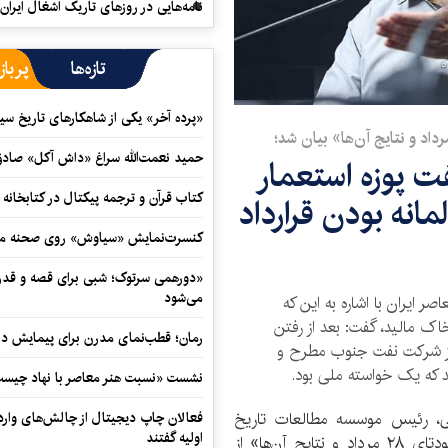
نامه‌هایی در روزهای تاریک اشغال ایران
تازه‌ها
پرباز
«پرده آخر» یکی از شاهکارهای تاریخ سی
حمید نعمت‌‏الله سراغ «داش آکل» صاد
پوزه استعمار
کتاب قرآن و ترجمه پیکتال در کتابخان
مانه بودن قرارداد
کنسرت‌نمایش «سیاوش» روی صحنه می
«دورهمی سرتوک؛ شبی برای قصه و قدردان
می‌شود
ایران با اشاره به این که
ک مالید، گفت: بعد از رفتن
رمان؛ قطب‌نمای مدرن برای پیمایش در
ن از شرکت نفت جنوب مطرح و
نشست «نسبت هنر معاصر با نهاد چیست؟
، رئیس موسسه مطالعات تاریخ
فعالان چاپ دیجیتال از چالش‌های واردا
اولیه گفتند
معاصر ایران در نشست «جریان ملی شدن نفت و کودتای ۲۸ مرداد و نتایج آن‌ها» از