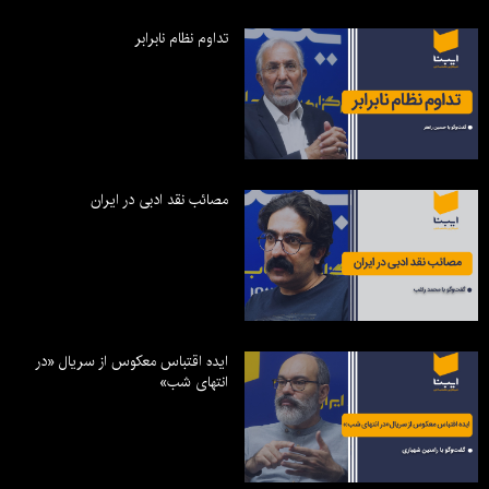
تداوم نظام نابرابر
مصائب نقد ادبی در ایران
ایده اقتباس معکوس از سریال «در
انتهای شب»