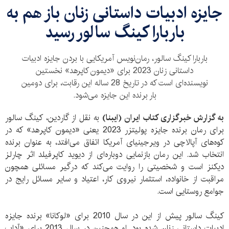
جایزه ادبیات داستانی زنان باز هم به
باربارا کینگ‌ سالور رسید
باربارا کینگ‌ سالور، رمان‌نویس آمریکایی با بردن جایزه ادبیات
داستانی زنان 2023 برای «دیمون کاپرهد» نخستین
نویسنده‌ای است که در تاریخ 28 ساله این رقابت، برای دومین
بار برنده این جایزه می‌شود.
به گزارش خبرگزاری کتاب ایران (ایبنا)
به نقل از گاردین، کینگ سالور
برای رمان برنده جایزه پولیتزر 2023 یعنی «دیمون کاپرهد» که در
کوه‌های آپالاچی در ویرجینیای آمریکا اتفاق می‌افتد، به عنوان برنده
انتخاب شد. این رمان بازنمایی دوباره‌ای از دیوید کاپرفیلد اثر چارلز
دیکنز است و شخصیتی را روایت می‌کند که درگیر مسائلی همچون
مراقبت از خانواده، استثمار نیروی کار، اعتیاد و سایر مسائل رایج در
جوامع روستایی است.
کینگ‌ سالور پیش از این در سال 2010 برای «لوکانا» برنده جایزه
ادبیات داستانی زنان شده بود. او همچنین در سال 2013 برای «آداب