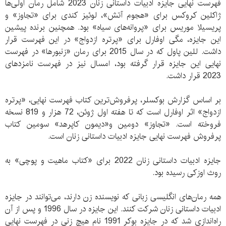
فهرست نهایی جایزه ادبیات داستانی زنان 2023 شامل رمان اولی‌ها
ژاکلین کروکس برای «هجوم آتش»، لوئیز کندی برای «تجاوز» و
پریسیلا موریس برای «پروانه‌های سیاه» بود. همچنین برنده پیشین
این جایزه، مگی اوفارل برای «پرتره ازدواج» در این فهرست قرار
داشت. للین پاول که در سال 2015 برای رمان «زنبورها» در فهرست
نهایی این جایزه قرار گرفته بود، امسال نیز در فهرست نامزدهای
2023 قرار داشت.
بر اساس گزارش بوکسلر، پرفروش‌ترین کتاب فهرست نهایی، «پرتره
ازدواج» اثر اوفارل است که تا هفته اول ژوئن، 72 هزار و 819 نسخه
فروخته است. «تجاوز» دومین و«دیمون کاپرهد» سومین کتاب
پرفروش‌ فهرست نهایی جایزه ادبیات داستانی زنان است.
جایزه ادبیات داستانی زنان 2022 برای «کتاب ماهیت و پوچی» به
روث اوزکی رسیده بود.
همه رمان‌های انگلیسی زبانی که نویسنده زن دارند، می‌توانند در جایزه
ادبیات داستانی زنان شرکت کنند. این جایزه در سال 1996 و پس از آن
راه‌اندازی شد که در جایزه بوکر 1991 نام هیچ زنی در فهرست نهایی