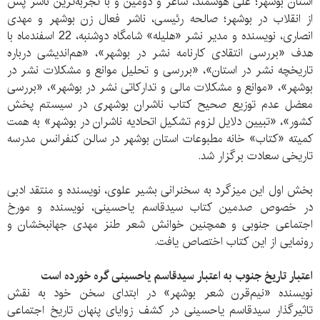
استان بوشهر؛ علی هوشمند، شاعر و دومین و با تجربه‌ترین ناشر پس
از انقلاب در بوشهر؛ صالحه رئیسی، ناشر فعال زن بوشهر و مهدی
انصاری، نویسنده و مدیر نشر «هلیله» شامگاه دوشنبه، 22 اسفندماه با
هدف «بررسی انتقادی کارنامه نشر در بوشهر»، «هم‌اندیشی درباره
تاریخچه نشر در استان»، «بررسی و تحلیل موانع و مشکلات نشر در
بوشهر»، «موانع و مشکلات مالی و تدارکاتی نشر در بوشهر»، «بررسی
معضل عدم توزیع صحیح کتاب ناشران بوشهری در سیستم پخش
کشور»، «تبیین دلایل لزوم تشکیل اتحادیه ناشران در بوشهر» به همت
کمیته «کتاب» خانه مطبوعات استان بوشهر در سالن کنفرانس مدرسه
تاریخی سعادت برگزار شد.
بخش اول این میزگرد به سخنرانی بشیر علوی، نویسنده و منتقد ادبی
در خصوص صدمین کتاب سیدقاسم یاحسینی، نویسنده و مورخ
اجتماعی جنوبی و همچنین خوانش شعر طنز مهدی جهانبخشان و
رونمایی از این کتاب اختصاص یافت.
اعتبار تاریخ جنوب به اعتبار سیدقاسم یاحسینی گره خورده است
نویسنده «نیم‌قرن شعر بوشهر» در ابتدای سخن خود به نقش
تاثیرگذار سیدقاسم یاحسینی در کشف زوایای پنهان تاریخ اجتماعی