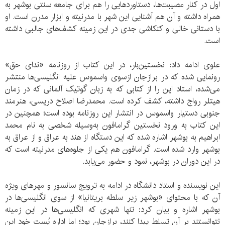
اول در کنار مصیبت‌ها، دستاوردهایی را هم برای جامعه سنتی بوشهر به
همراه داشته و آن هم آشنایی این شهر با مدرنیته و ابزار مدرن است. او
با دستانی خالی و کنکاشی جدی در این زمینه کشف‌های جالبی داشته
است.
علوی ادامه داد: نخستین‌بار، در این کتاب از روزنامه «ندای حق»
رونمایی شده که در برازجان ازسوی واسموس علیه انگلیسی‌ها منتشر
می‌شده، استاد این را از کتابی که به زبان گوتیک آلمانی که در زمان
هیتلر رواج داشته، کشف کرده‌ است. محمدرضا اصلاح دریسی، هنرمند
جنوبی دستیار واسموس در انتشار این روزنامه بوده‌ است؛ همچنین در
این کتاب به ورود نخستین گرامافون به‌وسیله شخصی به نام محمد
ابراهیم به بوشهر اشاره شده که این دستگاه از هند به عراق و از عراق به
بوشهر وارد شده‌ است. گرامافون هم یکی از جلوه‌های مدرنیته است که
در این دوران در بوشهر، نمود و حضور می‌یابد.
این نویسنده و استاد دانشگاه در ادامه به ترویج سانسور و مهرهای ویژه
آن که با محتوای «بوشهر زیر سلطه بریتانیا» از سوی انگلیسی‌ها در
بوشهر اشاره و بیان کرد: تنها شهری که انگلیسی‌ها در این زمینه
نتوانستند بر آن تسلط پیدا کنند، برازجان بود؛ اما اداره پُست خود این