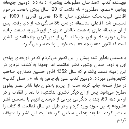
نویسنده کتاب «صد سال مطبوعات بوشهر» ادامه داد: دومین چاپخانه
بوشهر، «مطعبه مظفری» نام داشت که 120 سال پیش به‌همت مرحوم
آقاعلی لبیب‌‌الملک مظفری، سال 1318 هجری قمری / 1900 م.
تاسیس شد. آقاعلی متاسفانه در سن 35 سالگی هم از دنیا رفت. پس
از آن چاپخانه علوی به‌‌ همت خاندان علوی در این شهر به صنعت چاپ،
جانی دوباره داد و این چاپخانه یکی از دیرپاترین چاپخانه‌های کشور
است که اکنون دهه پنجم فعالیت خود را پشت سر می‌گذارد.
یاحسینی یادآور شد: پیش از این تصور می‌کردم که در دوره‌های پهلوی
اول و دوم، استان بوشهر، ناشر نداشت، اما جدیدا به کشف تازه‌ای در
این زمینه دست یافته‌ام که سال 1352 آقای حسین دهداری، صاحب
کتابفروشی مهرداد، دومین کتاب علی باباچاهی به نام «از نسل آفتاب»
در هزار نسخه چاپ کرده است؛ از این‌رو به‌عنوان تنها ناشر عصر پهلوی
مطرح می‌شود. پس از آن دیگر ناشری نداشتیم؛ تا بعد از انقلاب و در
اواخر دهه 60، بنده با دلگرمی برخی از دوستان ادیبم با تاسیس نشر
«شروه» به این حوزه ورود کردم و در طول دو سال فعالیت، 8 کتاب را
منتشر کردم اما بعد به‌دلیل سختی کار، فعالیت این نشر را متوقف
کردم.