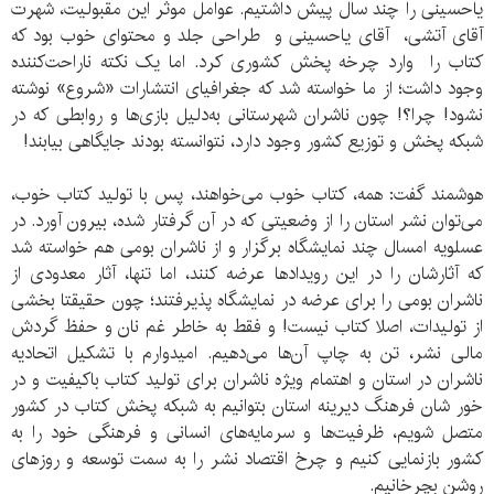
یاحسینی را چند سال پیش داشتیم. عوامل موثر این مقبولیت، شهرت
آقای آتشی، آقای یاحسینی و طراحی جلد و محتوای خوب بود که
کتاب را وارد چرخه پخش کشوری کرد. اما یک نکته ناراحت‌کننده
وجود داشت؛ از ما خواسته شد که جغرافیای انتشارات «شروع» نوشته
نشود! چرا؟! چون ناشران شهرستانی به‌دلیل بازی‌ها و روابطی که در
شبکه پخش و توزیع کشور وجود دارد، نتوانسته‌ بودند جایگاهی بیابند!
هوشمند گفت: همه، کتاب خوب می‌خواهند، پس با تولید کتاب خوب،
می‌توان نشر استان را از وضعیتی که در آن گرفتار شده، بیرون آورد. در
عسلویه امسال چند نمایشگاه برگزار و از ناشران بومی هم خواسته شد
که آثارشان را در این رویدادها عرضه کنند، اما تنها، آثار معدودی از
ناشران بومی را برای عرضه در نمایشگاه پذیرفتند؛ چون حقیقتا بخشی
از تولیدات، اصلا کتاب نیست! و فقط به خاطر غم نان و حفظ گردش
مالی نشر، تن به چاپ آن‌ها می‌دهیم. امیدوارم با تشکیل اتحادیه
ناشران در استان و اهتمام ویژه ناشران برای تولید کتاب باکیفیت و در
خور شان فرهنگ دیرینه استان بتوانیم به شبکه پخش کتاب در کشور
متصل شویم، ظرفیت‌ها و سرمایه‌های انسانی و فرهنگی خود را به
کشور بازنمایی کنیم و چرخ اقتصاد نشر را به سمت توسعه و روزهای
روشن بچرخانیم.