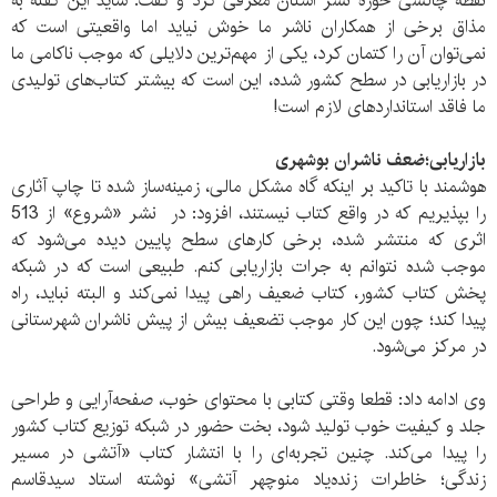
نقطه چالشی حوزه نشر استان معرفی کرد و گفت: شاید این گفته به
مذاق برخی از همکاران ناشر ما خوش نیاید اما واقعیتی است که
نمی‌توان آن را کتمان کرد، یکی از مهم‌ترین دلایلی که موجب ناکامی ما
در بازاریابی در سطح کشور شده، این است که بیشتر کتاب‌های تولیدی
ما فاقد استانداردهای لازم است!
بازار‌‌یابی؛ضعف ناشران بوشهری
هوشمند با تاکید بر اینکه گاه مشکل مالی، زمینه‌ساز شده تا چاپ آثاری
را بپذیریم که در واقع کتاب نیستند، افزود: در نشر «شروع» از 513
اثری که منتشر شده، برخی کارهای سطح پایین دیده می‌شود که
موجب شده نتوانم به جرات بازاریابی کنم. طبیعی است که در شبکه
پخش کتاب کشور، کتاب ضعیف راهی پیدا نمی‌کند و البته نباید، راه
پیدا کند؛ چون این کار موجب تضعیف بیش از پیش ناشران شهرستانی
در مرکز می‌شود.
وی ادامه داد: قطعا وقتی کتابی با محتوای خوب، صفحه‌آرایی و طراحی
جلد و کیفیت خوب تولید شود، بخت حضور در شبکه توزیع کتاب کشور
را پیدا می‌کند. چنین تجربه‌ای را با انتشار کتاب «آتشی در مسیر
زندگی؛ خاطرات زنده‌یاد منوچهر آتشی» نوشته استاد سیدقاسم