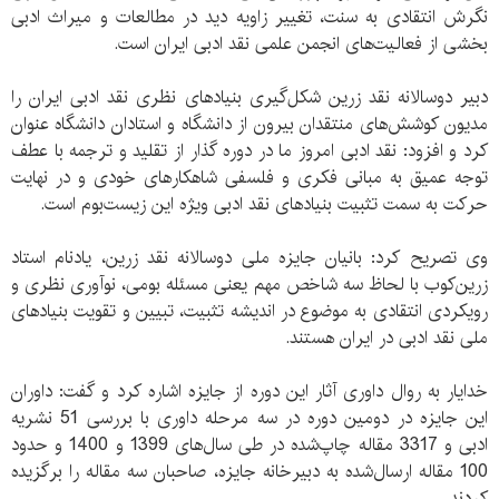
نگرش انتقادی به سنت، تغییر زاویه دید در مطالعات و میراث ادبی
بخشی از فعالیت‌های انجمن علمی نقد ادبی ایران است.
دبیر دوسالانه نقد زرین شکل‌گیری بنیادهای نظری نقد ادبی ایران را
مدیون کوشش‌های منتقدان بیرون از دانشگاه و استادان دانشگاه عنوان
کرد و افزود: نقد ادبی امروز ما در دوره گذار از تقلید و ترجمه با عطف
توجه عمیق به مبانی فکری و فلسفی شاهکارهای خودی و در نهایت
حرکت به سمت تثبیت بنیادهای نقد ادبی ویژه این زیست‌بوم است.
وی تصریح کرد: بانیان جایزه ملی دوسالانه نقد زرین، یادنام استاد
زرین‌کوب با لحاظ سه شاخص مهم یعنی مسئله بومی، نوآوری نظری و
رویکردی انتقادی به موضوع در اندیشه تثبیت، تبیین و تقویت بنیادهای
ملی نقد ادبی در ایران هستند.
خدایار به روال داوری آثار این دوره از جایزه اشاره کرد و گفت: داوران
این جایزه در دومین دوره در سه مرحله داوری با بررسی 51 نشریه
ادبی و 3317 مقاله چاپ‌شده در طی سال‌های 1399 و 1400 و حدود
100 مقاله ارسال‌شده به دبیرخانه جایزه، صاحبان سه مقاله را برگزیده
کردند.