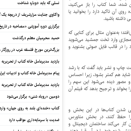
نسلی که باید دوباره شناخت
شده، شما کتاب را باز می‌کنید،
ه روی آن تاکید دارد را بخوانید یا
واکاوی جنایت مزارشریف از دریچه یک 
 داشته باشید.
برگزاری دوره آموزشی «مصاحبه در تاری
تد؛ به‌عنوان مثال برای کتابی که
حمید محرمیان معلم درگذشت
مجازی وارد تخت جمشید می‌شوید
د را در قالب فایل صوتی بشنوید و
بزرگ‌ترین مورخ فلسفه غرب در روزگار م
بازدید مدیرعامل خانه کتاب از تحریریه ای
عت چاپ و نشر باید گفت که با رشد
پیام مدیرعامل خانه کتاب و ادبیات ایرا
 چاپ در دنیای آینده 10 درصد یا شاید هم کمتر بشود، زیرا احساس
 مصور دیده می‌شود این سهم را
بازدید مدیرعامل خانه کتاب از تحریریه ای
 بخواند و ترجیح بدهد که فیلم آن
دومین «روباه شنی» برگزار می‌شود
کتاب «خنده‌ای بلند به روی جهان» وارد 
ی شدن کتاب‌ها در این بخش و
 را حفظ کنند، در بخش متاورس
ضدیت با سرمایه‌داری عواقب دارد
ن کار می‌کند ساختمان دیجیتال و
شر شده خود را در آن قرار دهند،