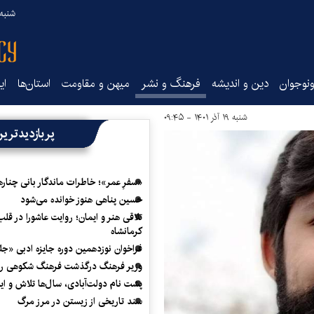
شنبه ۱۷ مرداد ۵
نوجوان
دین و اندیشه
فرهنگ و نشر
میهن و مقاومت
استان‌ها
ای
شنبه ۱۹ آذر ۱۴۰۱ - ۰۹:۴۵
پربازدیدتری
«سفرِ عمر»؛ خاطرات ماندگار بانی چناره
حسین پناهی هنوز خوانده می‌شود
تلاقی هنر و ایمان؛ روایت عاشورا در قلب
کرمانشاه
فراخوان نوزدهمین دوره جایزه ادبی «ج
وزیر فرهنگ درگذشت فرهنگ شکوهی را
پشت نام دولت‌آبادی، سال‌ها تلاش و ا
سند تاریخی از زیستن در مرز مرگ