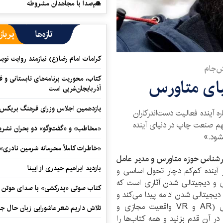
هم‌صدا با مجاهدان مشروطه
تازه‌ها
پرباز
کرامات امام رضا(ع) نیازمند روایت نو
ش‌جام
کتاب، محوریت برنامه‌های تابستانی و ف
ای متاورس
آذربایجان‌غربی است
یازدهمین اجلاس وزرای فرهنگ بریکس آ
 آینده فعالیت دست‌اندرکاران
م صنعت چاپ در دنیای آینده
«مخاطب» و «گفت‌وگو» دو بحران نشری
«خاطرات کاملاً محرمانه شرمین نادری»
رشناس حوزه متاورس و مدیر عامل
بازدید ابراهیم حیدری از ایبنا
آینده کم‌کم دچار تحول اساسی و
ی و دیجیتالی شدن آثاری است که
کتاب صوتی «پدرکشی» با صدای هوتن ش
ن دیجیتالی شدن ادامه پیدا می‌کند و
به بحث متاورس هم وارد می‌شود؛ در حوزه متاورس (AR و VR واقعیت مجازی و
تلاش داریم شعر عاشورایی زبان حال جا
در آن قدم ‌بزنید و همه کتاب‌ها را