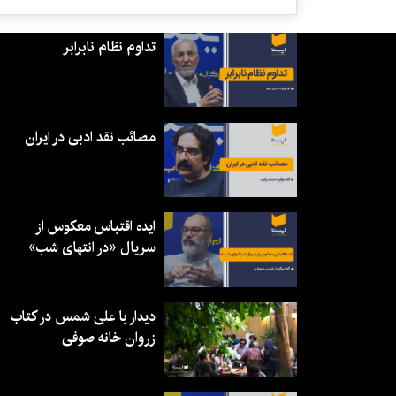
تداوم نظام نابرابر
مصائب نقد ادبی در ایران
ایده اقتباس معکوس از
سریال «در انتهای شب»
دیدار با علی شمس در کتاب
زروان خانه صوفی