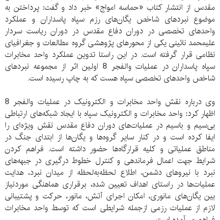
مقدس از انتشار کتاب «حماسه امواج» خبر داد و گفت: پرداختن به
موضوع نبردهای شاخص یگان‌های رزم سپاه پاسداران و عملکرد
واحدهای تخصصی در دوران دفاع مقدس در دوران ریاست سردار
علیمحمد نائینی یکی از محورهای پژوهشی گروه مطالعات و جغرافیای
نظامی قرار گرفته است. در این راستا تدوین عملکرد واحد مخابرات
سپاه پاسداران در عملیات والفجر 8 اولین اثر از مجموعه نبردهای
شاخص واحدهای تخصصی سپاه هست که به چاپ رسیده است.
وی درباره نقش واحد مخابرات و الکترونیک در عملیات والفجر 8
اظهار کرد: واحد مخابرات و الکترونیک سپاه با ایجاد شبکه‌های ارتباطی
بی‌سیم و باسیم در عملیات‌های دوران دفاع مقدس نقش ویژه‌ای را
ایفا کرده است و در کنار سایر گروه‌ها و یگان‌ها از ابتدای جنگ در
مناطق عملیاتی و کلیه قرارگاه‌ها حضور داشته است. فراهم کردن
شرایط جهت اعمال فرماندهی و کنترل خطوط درگیری در جبهه‌های
نبرد با نیروهای دشمن، اطلاع لحظه‌به‌لحظه از میدان نبرد، هدایت
عملیات‌ها در راستای اهداف تعیین شده، برقراری هماهنگی موردنیاز
بین یگان‌های مانوری، امکان اجرای آتش، مانور، حرکت و پشتیبانی
لازم از عملیات رزمی ازجمله شرایطی است که توسط واحد مخابرات
فراهم می‌آمده است.