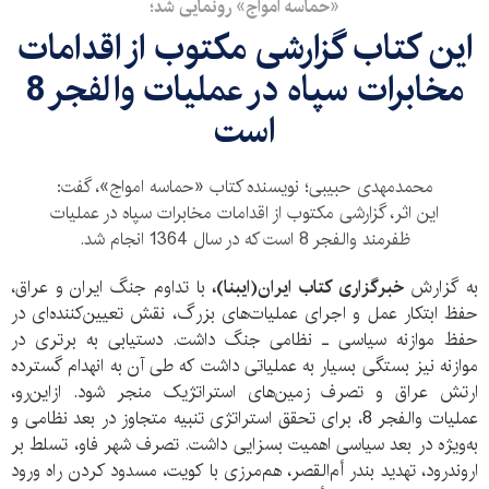
«حماسه امواج» رونمایی شد؛
این کتاب گزارشی مکتوب از اقدامات
مخابرات سپاه در عملیات والفجر 8
است
محمدمهدی حبیبی؛ نویسنده کتاب «حماسه امواج»، گفت:
این اثر، گزارشی مکتوب از اقدامات مخابرات سپاه در عملیات
ظفرمند والفجر 8 است که در سال 1364 انجام شد.
به گزارش
خبرگزاری کتاب ایران(ایبنا)،
با تداوم جنگ ایران و عراق،
حفظ ابتکار عمل و اجرای عملیات‌های بزرگ، نقش تعیین‌کننده‌ای در
حفظ موازنه سیاسی ـ نظامی جنگ داشت. دستیابی به برتری در
موازنه نیز بستگی بسیار به عملیاتی داشت که طی آن به انهدام گسترده
ارتش عراق و تصرف زمین‌های استراتژیک منجر شود. ازاین‌رو،
عملیات والفجر 8، برای تحقق استراتژی تنبیه متجاوز در بعد نظامی و
به‌ویژه در بعد سیاسی اهمیت بسزایی داشت. تصرف شهر فاو، تسلط بر
اروندرود، تهدید بندر أم‌القصر، هم‌مرزی با کویت، مسدود کردن راه ورود