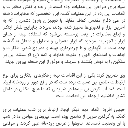
سپاه برای طراحی این عملیات بوده است، در رابطه با نقش مخابرات و
اقدامات این رده در این عملیات گفت: ابزار تخصصی که مخابرات داشته
در طی دفاع مقدس کفاف مقابله با تجهیزان به‌روز دشمن را که به
آخرین ابزار و فناوری‌ها تجهیز شده بودند، نمی‌داد. بنابراین نقش ابتکار
و ابداع مخابرات در اینجا برجسته می‌شود که استفاده بهینه از همان
ابزار و تجهیزات موجود که ابزار معمولی و متداول و متعلق به گذشته
بوده است، با نگهداری و با بهره‌برداری بهینه و ممزوج شدن ابتکارات و
ابداعات و امدادهای الهی و عنایت خداوند و ائمه (ع) توانستند این بار
سنگین را به دوش بکشند و سربلند و موفق از این صحنه بیرون بیایند.
وی تصریح کرد: یکی از این اقدامات تهیه راهکارهای ابتکاری برای نوع
ارتباطات خاص این عملیات بوده است که در واقع عبور از رودخانه اروند
است. ضد آب کردن بی‌سیم‌ها در شرایطی که ما هیچ امکانی در داخل
کشور نداشتیم ازجمله این اقدامات است.
حبیبی افزود: اقدام مهم دیگر ایجاد ارتباط برای شب عملیات برای
کمک به گرفتن سرپل از دشمن بوده است. نیروهای غواص ما در شب
با آن وضعیت نامساعد آب‌وهوا از عرض رودخانه عبور کردند و موقعی