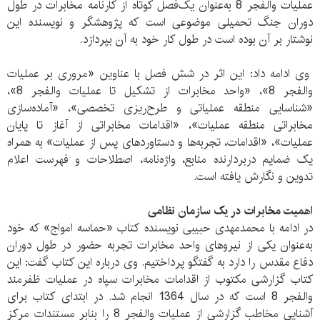
عملیات والفجر 8 به‌عنوان یک‌فصل کوتاه از کارنامه مخابرات در طول
دوران جنگ تحمیلی موضوعی است که پژوهشگر و نویسنده این
نوشتار بر آن بوده است در طول کار خود به آن بپردازد.
وی ادامه داد: این اثر در شش فصل با عناوین «مروری بر عملیات
والفجر 8»، «واحد مخابرات از تشکیل تا عملیات والفجر 8»،
«شناسایی منطقه عملیاتی و طرح‌ریزی تخصصی»، «آماده‌سازی
مخابراتی منطقه عملیات»، «اقدامات مخابراتی از آغاز تا پایان
عملیات»، «اقدامات، تجربه‌ها و دستاوردهای پس از عملیات» به همراه
یک ضمایم دربردارنده منابع، واژه‌نامه، اصطلاحات و فهرست اعلام
تدوین و نگارش یافته است.
اهمیت مخابرات در یک سازمان نظامی
در ادامه با محمدمهدی حبیبی نویسنده کتاب «حماسه امواج» که خود
به‌عنوان یکی از نیروهای واحد مخابرات تجربه حضور در طول دوران
دفاع مقدس را دارد به گفتگو پرداختیم. وی درباره این کتاب گفت: این
کتاب گزارشی مکتوب از اقدامات مخابرات سپاه در عملیات ظفرمند
والفجر 8 است که در سال 1364 انجام شد. در ابتدای کتاب برای
آشنایی مخاطب گزارشی از عملیات والفجر 8 را بنابر مستندات مرکز